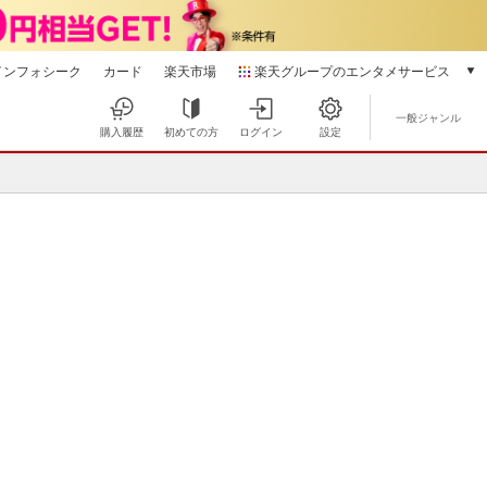
インフォシーク
カード
楽天市場
楽天グループのエンタメサービス
動画配信
一般ジャンル
楽天TV
購入履歴
初めての方
ログイン
設定
本/ゲーム/CD/DVD
対応デバイス
楽天ブックス
サイトマップ
電子書籍
楽天Kobo
ヘルプ
雑誌読み放題
楽天マガジン
音楽配信
楽天ミュージック
動画配信ガイド
Rakuten PLAY
無料テレビ
Rチャンネル
チケット