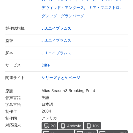
デヴィッド・アンダース
ミア・マエストロ
グレッグ・グランバーグ
J.J.エイブラムス
製作総指揮
J.J.エイブラムス
監督
J.J.エイブラムス
脚本
Dlife
サービス
シリーズまとめページ
関連サイト
会員設定
会員情報
閉じる
Alias Season3 Breaking Point
原題
英語
音声言語
日本語
字幕言語
基本情報、本人連絡先、パスワード 、クレ
会員情報変更
2004
制作年
ジットカード情報の変更が可能です。
アメリカ
制作国
対応端末
PC
Android
iOS
決済方法変更
決済方法の変更が可能です。