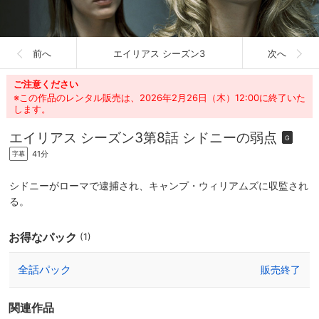
前へ
エイリアス シーズン3
次へ
ご注意ください
※この作品のレンタル販売は、2026年2月26日（木）12:00に終了いた
します。
エイリアス シーズン3
第8話 シドニーの弱点
G
41分
字幕
シドニーがローマで逮捕され、キャンプ・ウィリアムズに収監され
る。
お得なパック
(1)
全話パック
販売終了
関連作品