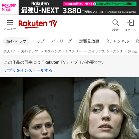
メニュー
検索
ログイン
トップ
パ・リーグ
定額見放題
Rチャンネル
R
海外ドラマ
楽天TV
>
海外ドラマ
>
サスペンス・ミステリー
>
エイリアス シーズン3
>
第8話
この作品の再生には「Rakuten TV」アプリが必要です。
アプリをインストールする