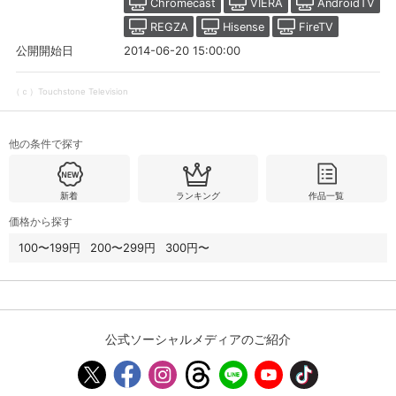
Chromecast
VIERA
AndroidTV
REGZA
Hisense
FireTV
2014-06-20 15:00:00
公開開始日
購入明細
４ヵ月分の購入明細の確認が可能です。
（ｃ）Touchstone Television
現在獲得済みのお得なクーポンを確認でき
Myクーポン
ます。
他の条件で探す
レンタル、購入、定額見放題の購入履歴の
購入履歴
確認が可能です。こちらから視聴いただく
と便利です。
新着
ランキング
作品一覧
価格から探す
お気に入りに登録した作品を確認できま
お気に入り
す。お気に入りに追加した作品の削除も可
100〜199円
200〜299円
300円〜
能です。
サイト内の閲覧履歴を確認できます。履歴
閲覧履歴
の削除も可能です。
公式ソーシャルメディアのご紹介
サイト内で表示される作品の表示制限が可
視聴年齢制限
能です。5段階の年齢区分から選択できま
す。