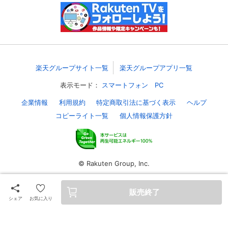
スマホなどでRakuten TVを視聴する際のデ
視聴デバイス一覧
バイス連携の設定ができます。
視聴年齢制限の変更時にパスコード入力が
パスコード設定
求められるのでお子さまがいても安心で
す。
楽天グループサイト一覧
楽天グループアプリ一覧
表示モード：
スマートフォン
PC
メルマガの配信停止、配信先のメールアド
メルマガ
レスの変更が可能です。
企業情報
利用規約
特定商取引法に基づく表示
ヘルプ
コピーライト一覧
個人情報保護方針
定額見放題コンテンツの解約はこちらから
定額見放題解約
可能です。
© Rakuten Group, Inc.
ログアウト
販売終了
シェア
お気に入り