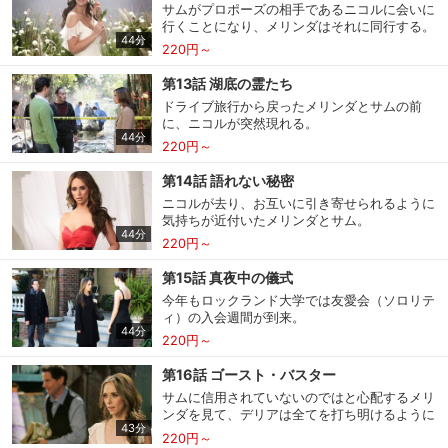
サムがプロポーズの相手であるニコルに会いに
行くことになり、メリンダはそれに同行する。
スマホなどでRakuten TVを視聴する際のデ
視聴デバイス一覧
44分
バイス連携の設定ができます。
220円～
第13話 湖底の霊たち
視聴年齢制限の変更時にパスコード入力が
ドライブ旅行から戻ったメリンダとサムの前
パスコード設定
求められるのでお子さまがいても安心で
に、ニコルが突然現れる。
す。
44分
220円～
メルマガの配信停止、配信先のメールアド
第14話 語れない秘密
メルマガ
レスの変更が可能です。
ニコルが去り、お互いに引き寄せられるように
気持ちが近付いたメリンダとサム。
44分
220円～
定額見放題コンテンツの解約はこちらから
定額見放題解約
可能です。
第15話 真夜中の儀式
今年もロックランド大学では友愛会（ソロリテ
ィ）の入会週間が到来。
ログアウト
44分
220円～
第16話 ゴースト・バスター
サムに信用されていないのではと心配するメリ
ンダを見て、デリアは全てを打ち明けるように
43分
とアドバイス。
220円～