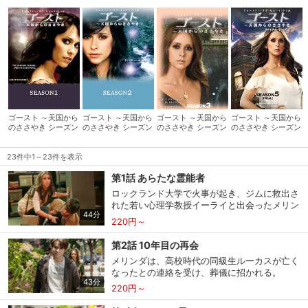
気スピリチュアルドラマ。
ゴースト ～天国から
ゴースト ～天国から
ゴースト ～天国から
ゴースト ～天国から
のささやき シーズン
のささやき シーズン
のささやき シーズン
のささやき シーズン
1
2
3
5
23件中1～23件を表示
第1話 あらたな霊能者
ロックランド大学で火事が起き、ジムに救出さ
れた若い心理学教授イーライと出会ったメリン
44分
ダ。
220円～
第2話 10年目の再会
メリンダは、高校時代の同級生ルーカスが亡く
なったとの連絡を受け、葬儀に招かれる。
43分
220円～