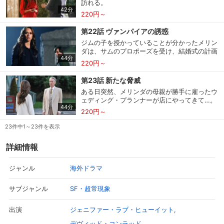
訪れる。
42分
220円～
第22話 ヴァンパイアの誘惑
ジムの子を授かっていることが分かったメリン
ダは、サムのプロポーズを受け、結婚式の計画
44分
を立てはじめる。
220円～
第23話 新たな脅威
ある日突然、メリンダの母親が勝手に雇ったウ
ェディング・プランナーが店にやってきて…。
44分
220円～
23件中1～23件を表示
詳細情報
海外ドラマ
ジャンル
SF・超常現象
サブジャンル
ジェニファー・ラブ・ヒューイット
出演
デヴィッド・コンラッド