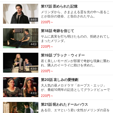
第17話 歪められた記憶
メリンダから、さまよえる霊を光の中へ送るこ
とが自分の使命、と告白されたサム。
44分
220円～
第18話 奇跡を信じて
サムに真実を打ち明けたものの、拒絶されてし
まったメリンダ。
44分
220円～
第19話 ブラック・ウィドー
若く美しいモーガンが部屋で奇妙な現象に襲わ
れ、隣人のイーライに助けを求めた。
43分
220円～
第20話 哀しみの愛憎劇
大人気の昼メロドラマ「ホープス・エッジ」
が、番組10周年の記念としてグランドビューで
43分
撮影をすることになり…。
220円～
第21話 呪われたドールハウス
ある日、エマという若い女性がメリンダの店を