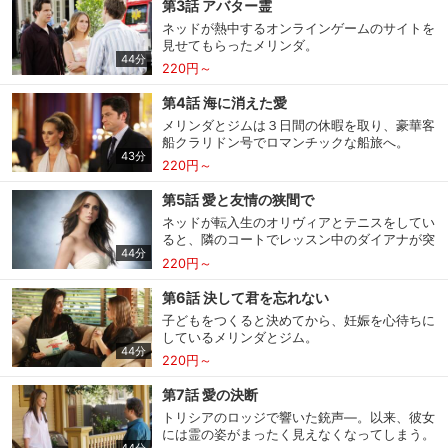
第3話 アバター霊
ネッドが熱中するオンラインゲームのサイトを
見せてもらったメリンダ。
44分
220円～
第4話 海に消えた愛
メリンダとジムは３日間の休暇を取り、豪華客
船クラリドン号でロマンチックな船旅へ。
43分
220円～
第5話 愛と友情の狭間で
ネッドが転入生のオリヴィアとテニスをしてい
ると、隣のコートでレッスン中のダイアナが突
44分
然倒れてしまう。ダ
220円～
会員設定
会員情報
閉じる
第6話 決して君を忘れない
子どもをつくると決めてから、妊娠を心待ちに
しているメリンダとジム。
44分
基本情報、本人連絡先、パスワード 、クレ
220円～
会員情報変更
ジットカード情報の変更が可能です。
第7話 愛の決断
トリシアのロッジで響いた銃声―。以来、彼女
には霊の姿がまったく見えなくなってしまう。
決済方法変更
決済方法の変更が可能です。