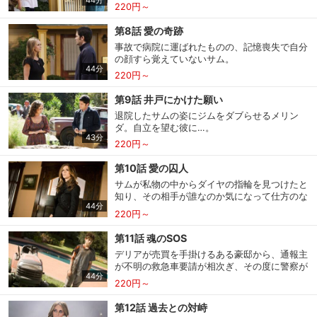
44分
220円～
第8話 愛の奇跡
購入明細
４ヵ月分の購入明細の確認が可能です。
事故で病院に運ばれたものの、記憶喪失で自分
の顔すら覚えていないサム。
44分
220円～
現在獲得済みのお得なクーポンを確認でき
Myクーポン
第9話 井戸にかけた願い
ます。
退院したサムの姿にジムをダブらせるメリン
ダ。自立を望む彼に…。
レンタル、購入、定額見放題の購入履歴の
43分
購入履歴
確認が可能です。こちらから視聴いただく
220円～
と便利です。
第10話 愛の囚人
お気に入りに登録した作品を確認できま
サムが私物の中からダイヤの指輪を見つけたと
お気に入り
す。お気に入りに追加した作品の削除も可
知り、その相手が誰なのか気になって仕方のな
能です。
44分
いメリンダ。
220円～
第11話 魂のSOS
サイト内の閲覧履歴を確認できます。履歴
閲覧履歴
の削除も可能です。
デリアが売買を手掛けるある豪邸から、通報主
が不明の救急車要請が相次ぎ、その度に警察が
44分
出動する騒ぎが発生。
220円～
サイト内で表示される作品の表示制限が可
視聴年齢制限
能です。5段階の年齢区分から選択できま
す。
第12話 過去との対峙