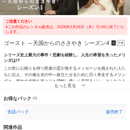
ご注意ください
※この作品のレンタル販売は、2026年2月26日（木）12:00に終了いた
します。
ゴースト ～天国からのささやき シーズン4
字幕
G
シリーズ史上最大の事件！悲劇を経験し、人生の希望を失ったメリ
ンダは!?
この世に心残りを持つ死者の霊が発するメッセージを残された人た
ちに伝え、その魂を光の中へ旅立たせるために日々奔走するメリン
ダと、彼女の才能を誰よりも理解し優しく見守るジム。そんな２人
が新しい家族を作ろうと決心した矢先に起こったある事件。これま
でに経験したことのない大きな壁に直面したメリンダの運命の歯車
お得なパック
(1)
は、大きく狂いはじめてしまう。あまりの衝撃に一時は霊と対話す
る力さえ失ってしまうメリンダ。しかし、デリアやネッド、そして
全話パック
販売終了
メリンダの新たな味方となる心理学教授のイーライに支えられ、悲
しみに立ち向かうメリンダの人生は、ドラマチックな変化を遂げて
いく。涙なしでは見られない全23話を完全収録した、感動の大人
関連作品