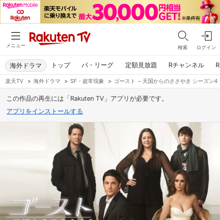
メニュー
検索
ログイン
トップ
パ・リーグ
定額見放題
Rチャンネル
R
海外ドラマ
楽天TV
>
海外ドラマ
>
SF・超常現象
>
ゴースト ～天国からのささやき シーズン4
この作品の再生には「Rakuten TV」アプリが必要です。
アプリをインストールする