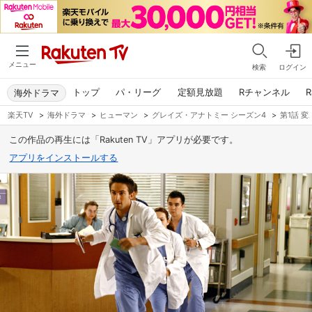
メニュー
検索
ログイン
トップ
パ・リーグ
定額見放題
Rチャンネル
R
海外ドラマ
楽天TV
>
海外ドラマ
>
ヒューマン
>
グレイズ・アナトミー シーズン4
>
第1話 
この作品の再生には「Rakuten TV」アプリが必要です。
アプリをインストールする