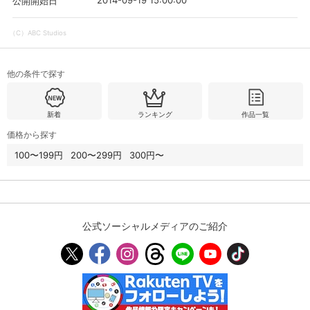
2014-09-19 15:00:00
公開開始日
（C）ABC Studios
購入明細
４ヵ月分の購入明細の確認が可能です。
他の条件で探す
現在獲得済みのお得なクーポンを確認でき
Myクーポン
ます。
新着
ランキング
作品一覧
レンタル、購入、定額見放題の購入履歴の
価格から探す
購入履歴
確認が可能です。こちらから視聴いただく
と便利です。
100〜199円
200〜299円
300円〜
お気に入りに登録した作品を確認できま
お気に入り
す。お気に入りに追加した作品の削除も可
能です。
公式ソーシャルメディアのご紹介
サイト内の閲覧履歴を確認できます。履歴
閲覧履歴
の削除も可能です。
サイト内で表示される作品の表示制限が可
視聴年齢制限
能です。5段階の年齢区分から選択できま
す。