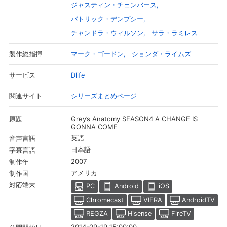
ジャスティン・チェンバース
パトリック・デンプシー
チャンドラ・ウィルソン
サラ・ラミレス
マーク・ゴードン
ションダ・ライムズ
製作総指揮
Dlife
サービス
シリーズまとめページ
関連サイト
Grey’s Anatomy SEASON4 A CHANGE IS
原題
GONNA COME
英語
音声言語
会員設定
会員情報
閉じる
日本語
字幕言語
2007
制作年
アメリカ
制作国
基本情報、本人連絡先、パスワード 、クレ
対応端末
会員情報変更
PC
Android
iOS
ジットカード情報の変更が可能です。
Chromecast
VIERA
AndroidTV
REGZA
Hisense
FireTV
決済方法変更
決済方法の変更が可能です。