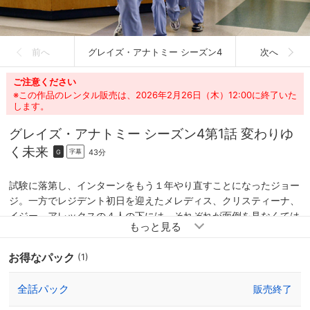
前へ
グレイズ・アナトミー シーズン4
次へ
ご注意ください
※この作品のレンタル販売は、2026年2月26日（木）12:00に終了いた
します。
グレイズ・アナトミー シーズン4
第1話 変わりゆ
く未来
43分
字幕
G
試験に落第し、インターンをもう１年やり直すことになったジョー
ジ。一方でレジデント初日を迎えたメレディス、クリスティーナ、
イジー、アレックスの４人の下には、それぞれが面倒を見なくては
ならない新入りのインターンたちがやってくる。ところがなんとそ
の中の１人に、メレディスの義理の妹レクシーがいた。ジョージと
お得なパック
(1)
気持ちを確かめ合ったイジーは、そのことをカリーに言い出せない
でいる彼の態度にイライラを募らせる。
全話パック
販売終了