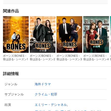
関連作品
ボーンズ/BONES -
ボーンズ/BONES -
ボーンズ/BONES -
ボーンズ/BONES -
骨は語る- シーズン1
骨は語る- シーズン2
骨は語る- シーズン3
骨は語る- シーズン4
詳細情報
海外ドラマ
ジャンル
クライム・犯罪
サブジャンル
エミリー・デシャネル
出演