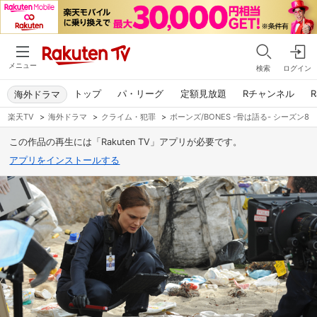
メニュー
検索
ログイン
トップ
パ・リーグ
定額見放題
Rチャンネル
R
海外ドラマ
楽天TV
>
海外ドラマ
>
クライム・犯罪
>
ボーンズ/BONES -骨は語る- シーズン8
この作品の再生には「Rakuten TV」アプリが必要です。
アプリをインストールする