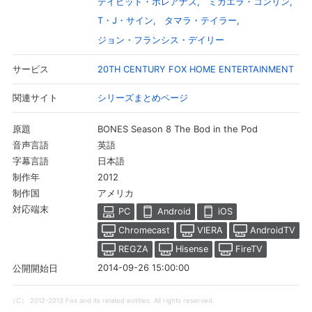
デイビッド・ボレアナズ
ミカエラ・コンリン
T・J・サイン
タマラ・テイラー
ジョン・フランシス・デイリー
20TH CENTURY FOX HOME ENTERTAINMENT
サービス
シリーズまとめページ
関連サイト
BONES Season 8 The Bod in the Pod
原題
英語
音声言語
日本語
字幕言語
2012
制作年
アメリカ
制作国
会員設定
会員情報
閉じる
対応端末
PC
Android
iOS
Chromecast
VIERA
AndroidTV
REGZA
Hisense
FireTV
基本情報、本人連絡先、パスワード 、クレ
会員情報変更
ジットカード情報の変更が可能です。
2014-09-26 15:00:00
公開開始日
（C） 2012-2013 Fox and its related entities. All rights reserved.
決済方法変更
決済方法の変更が可能です。