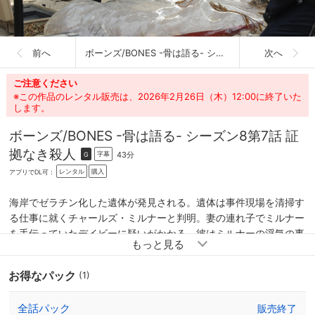
前へ
ボーンズ/BONES -骨は語る- シーズン8
次へ
ご注意ください
※この作品のレンタル販売は、2026年2月26日（木）12:00に終了いた
します。
ボーンズ/BONES -骨は語る- シーズン8
第7話 証
拠なき殺人
43分
字幕
G
レンタル
購入
アプリでDL可：
海岸でゼラチン化した遺体が発見される。遺体は事件現場を清掃す
る仕事に就くチャールズ・ミルナーと判明。妻の連れ子でミルナー
を手伝っていたデイビーに疑いがかかる。彼はミルナーの浮気の事
実を知っていた上に、事件現場の清掃を手伝い証拠を消すのに慣れ
ているのだ。
お得なパック
(1)
全話パック
販売終了