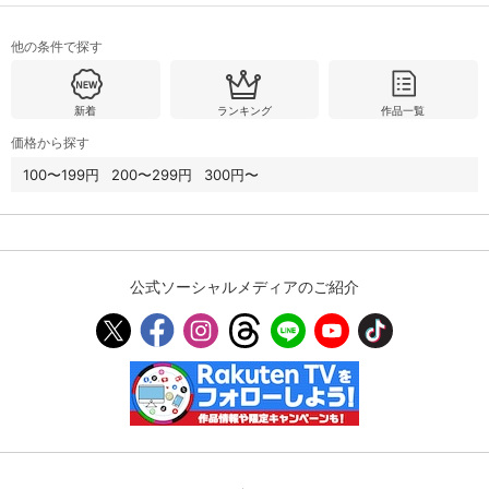
他の条件で探す
購入明細
４ヵ月分の購入明細の確認が可能です。
新着
ランキング
作品一覧
現在獲得済みのお得なクーポンを確認でき
価格から探す
Myクーポン
ます。
100〜199円
200〜299円
300円〜
レンタル、購入、定額見放題の購入履歴の
購入履歴
確認が可能です。こちらから視聴いただく
と便利です。
お気に入りに登録した作品を確認できま
公式ソーシャルメディアのご紹介
お気に入り
す。お気に入りに追加した作品の削除も可
能です。
サイト内の閲覧履歴を確認できます。履歴
閲覧履歴
の削除も可能です。
サイト内で表示される作品の表示制限が可
視聴年齢制限
能です。5段階の年齢区分から選択できま
す。