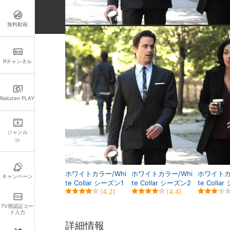
無料動画
関連作品
Rチャンネル
Rakuten PLAY
ジャンル
ホワイトカラー/Whi
ホワイトカラー/Whi
ホワイトカ
キャンペーン
te Collar シーズン1
te Collar シーズン2
te Colla
(4.2)
(4.4)
TV用認証コー
ド入力
詳細情報