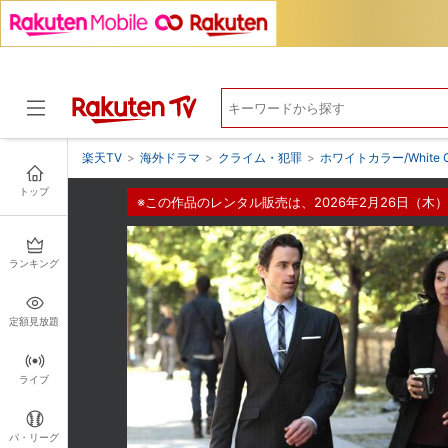
楽天TV
>
海外ドラマ
>
クライム・犯罪
>
ホワイトカラー/White C
トップ
※この作品のレンタル販売は、2026年2月26日（木）
ドラマ
ランキング
定額見放題
ライブ
パ・リーグ