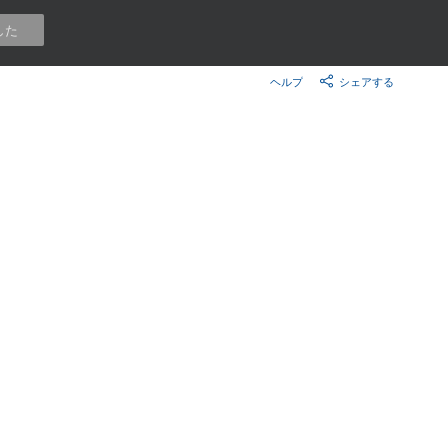
楽天チケット
した
エンタメニュース
推し楽
ヘルプ
シェアする