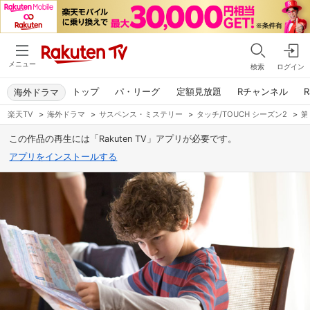
メニュー
検索
ログイン
トップ
パ・リーグ
定額見放題
Rチャンネル
R
海外ドラマ
楽天TV
>
海外ドラマ
>
サスペンス・ミステリー
>
タッチ/TOUCH シーズン2
>
第
この作品の再生には「Rakuten TV」アプリが必要です。
アプリをインストールする