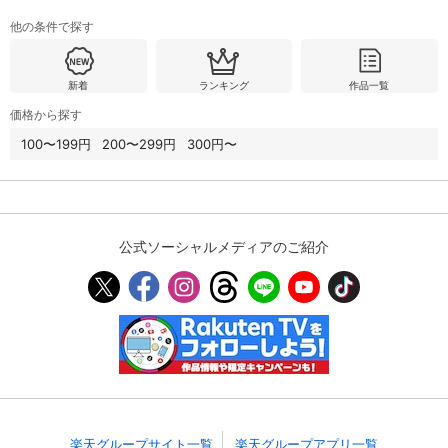
他の条件で探す
購入明細
４ヵ月分の購入明細の確認が可能です。
新着
ランキング
作品一覧
価格から探す
現在獲得済みのお得なクーポンを確認でき
Myクーポン
ます。
100〜199円
200〜299円
300円〜
レンタル、購入、定額見放題の購入履歴の
購入履歴
確認が可能です。こちらから視聴いただく
と便利です。
公式ソーシャルメディアのご紹介
お気に入りに登録した作品を確認できま
お気に入り
す。お気に入りに追加した作品の削除も可
能です。
サイト内の閲覧履歴を確認できます。履歴
閲覧履歴
の削除も可能です。
サイト内で表示される作品の表示制限が可
視聴年齢制限
能です。5段階の年齢区分から選択できま
す。
楽天グループサイト一覧
楽天グループアプリ一覧