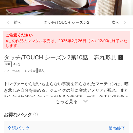
前へ
タッチ/TOUCH シーズン2
次へ
ご注意ください
※この作品のレンタル販売は、2026年2月26日（木）12:00に終了いた
します。
タッチ/TOUCH シーズン2
第10話 忘れ形見
G
43分
字幕
レンタル
購入
アプリでDL可：
トレヴァーから思いもよらない事実を知らされたマーティンは、嘆
き悲しみ自分を責める。ジェイクの前に突然アメリアが現れ、まだ
やらなければならないことがあると告げる。一方、体中に傷を負っ
たギレルモは、マーティン達の居場所を突き止めとめていた。マー
ティンは、ジェイクを守るためにNYからやってきたアヴラムにジ
お得なパック
(1)
ェイクを預ける。アヴラムの制止を振り切り、アメリアと落ち合っ
て空港へ向かったジェイクは、そこである荷物を見つけ、それを追
全話パック
販売終了
った二人をアヴラムが見失ってしまう。