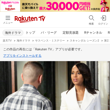
メニュー
検索
ログイン
トップ
パ・リーグ
定額見放題
Rチャンネル
R
海外ドラマ
楽天TV
>
海外ドラマ
>
サスペンス・ミステリー
>
スキャンダル シーズン2
>
第2
この作品の再生には「Rakuten TV」アプリが必要です。
アプリをインストールする