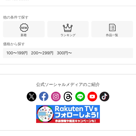
他の条件で探す
購入明細
４ヵ月分の購入明細の確認が可能です。
新着
ランキング
作品一覧
現在獲得済みのお得なクーポンを確認でき
Myクーポン
ます。
価格から探す
100〜199円
200〜299円
300円〜
レンタル、購入、定額見放題の購入履歴の
購入履歴
確認が可能です。こちらから視聴いただく
と便利です。
お気に入りに登録した作品を確認できま
お気に入り
す。お気に入りに追加した作品の削除も可
公式ソーシャルメディアのご紹介
能です。
サイト内の閲覧履歴を確認できます。履歴
閲覧履歴
の削除も可能です。
サイト内で表示される作品の表示制限が可
視聴年齢制限
能です。5段階の年齢区分から選択できま
す。