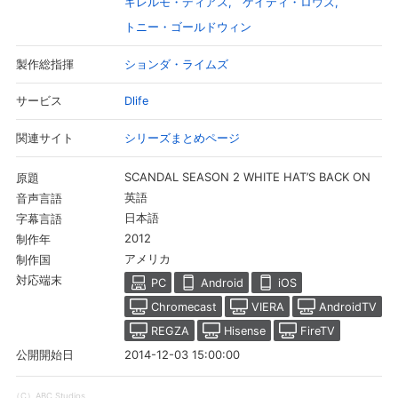
ギレルモ・ディアス
ケイティ・ロウズ
トニー・ゴールドウィン
ションダ・ライムズ
製作総指揮
Dlife
サービス
シリーズまとめページ
関連サイト
SCANDAL SEASON 2 WHITE HAT’S BACK ON
原題
英語
音声言語
日本語
字幕言語
2012
制作年
会員設定
会員情報
閉じる
アメリカ
制作国
対応端末
PC
Android
iOS
Chromecast
VIERA
AndroidTV
基本情報、本人連絡先、パスワード 、クレ
会員情報変更
REGZA
Hisense
FireTV
ジットカード情報の変更が可能です。
2014-12-03 15:00:00
公開開始日
決済方法変更
決済方法の変更が可能です。
（C）ABC Studios