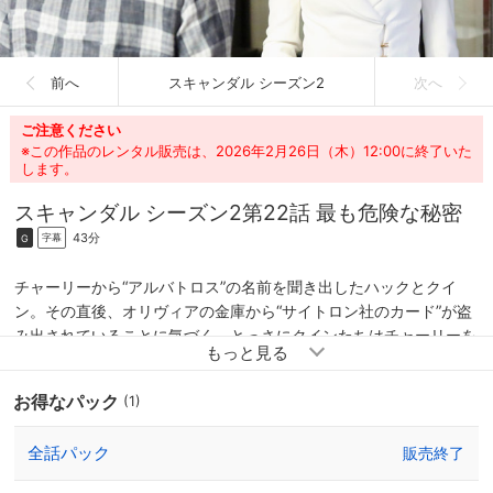
前へ
スキャンダル シーズン2
次へ
ご注意ください
※この作品のレンタル販売は、2026年2月26日（木）12:00に終了いた
します。
スキャンダル シーズン2
第22話 最も危険な秘密
43分
字幕
G
チャーリーから“アルバトロス”の名前を聞き出したハックとクイ
ン。その直後、オリヴィアの金庫から“サイトロン社のカード”が盗
み出されていることに気づく。とっさにクインたちはチャーリーを
疑うが、オリヴィアは“アルバトロス”の背後にレストン知事がいる
ことを確信する。しかし、既に大統領グラントを脅迫し、取引を持
お得なパック
(1)
ちかけていたレストン。早速、彼女は「ディファイアンスでの不正
の証拠を用意する」と言うレストンとの交渉に臨むが…ほどなくし
全話パック
販売終了
て“オリヴィアの最も危険な秘密”も暴露されようとしていた。