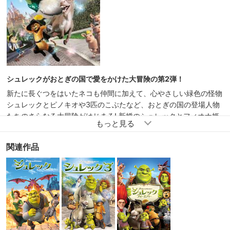
ちょっと見 10 分
シュレックがおとぎの国で愛をかけた大冒険の第2弾！
新たに長ぐつをはいたネコも仲間に加えて、心やさしい緑色の怪物
シュレックとピノキオや3匹のこぶたなど、おとぎの国の登場人物
たちのさらなる大冒険がはじまる! 新婚のシュレックとフィオナ姫
は、姫の両親の招きで姫の故郷、遠い遠い国のお城へ。 ところ
が、姫の父親のハロルド国王は、娘の結婚相手が怪物でびっくり!
関連作品
愛くるしい長ぐつをはいたネコを刺客に雇う。 また、妖精のゴッ
ドマザーは、息子のチャーミング王子を姫と結婚させようと、よか
らぬことを企んでいる。 一方、シュレックはフィオナ姫のために
魔法の薬で人間に変身することを決意。 はたしてシュレックとフ
ィオナ姫にハッピー・エンドは訪れるのか?!