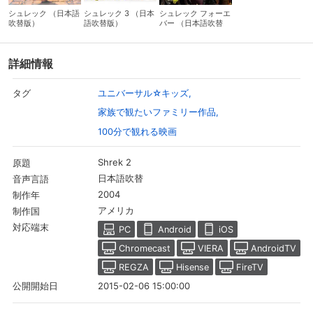
シュレック （日本語
シュレック 3 （日本
シュレック フォーエ
吹替版）
語吹替版）
バー （日本語吹替
版）
詳細情報
ユニバーサル☆キッズ
タグ
家族で観たいファミリー作品
100分で観れる映画
Shrek 2
原題
日本語吹替
音声言語
2004
制作年
アメリカ
制作国
対応端末
PC
Android
iOS
Chromecast
VIERA
AndroidTV
REGZA
Hisense
FireTV
2015-02-06 15:00:00
公開開始日