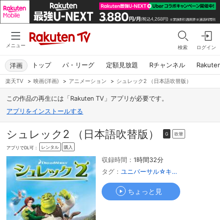
メニュー
検索
ログイン
トップ
パ・リーグ
定額見放題
Rチャンネル
Rakute
洋画
楽天TV
>
映画(洋画)
>
アニメーション
>
シュレック2 （日本語吹替版）
この作品の再生には「Rakuten TV」アプリが必要です。
アプリをインストールする
シュレック2 （日本語吹替版）
吹替
G
レンタル
購入
アプリでDL可：
収録時間：
1時間32分
タグ：
ユニバーサル☆キッズ
ちょっと見