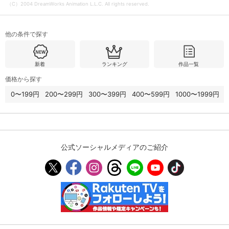
（C）2004 DreamWorks Animation L.L.C. All rights reserved.
他の条件で探す
新着
ランキング
作品一覧
価格から探す
0〜199円
200〜299円
300〜399円
400〜599円
1000〜1999円
公式ソーシャルメディアのご紹介
会員設定
会員情報
閉じる
基本情報、本人連絡先、パスワード 、クレ
会員情報変更
ジットカード情報の変更が可能です。
決済方法変更
決済方法の変更が可能です。