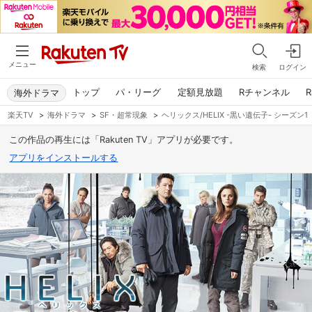
メニュー
検索
ログイン
トップ
パ・リーグ
定額見放題
Rチャンネル
R
海外ドラマ
楽天TV
>
海外ドラマ
>
SF・超常現象
>
ヘリックス/HELIX -黒い遺伝子- シーズン1
この作品の再生には「Rakuten TV」アプリが必要です。
アプリをインストールする