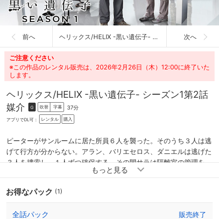
前へ
ヘリックス/HELIX -黒い遺伝子- シーズン1
次へ
ご注意ください
※この作品のレンタル販売は、2026年2月26日（木）12:00に終了いた
します。
ヘリックス/HELIX -黒い遺伝子- シーズン1
第2話
媒介
37分
吹替
字幕
G
レンタル
購入
アプリでDL可：
ピーターがサンルームに居た所員６人を襲った。そのうち３人は逃
げて行方が分からない。アラン、バリエセロス、ダニエルは逃げた
３人を捜索し、１人ずつ確保する。その間サラは隔離室の管理を、
ジュリアはピーターの実験に関する調査を、ドリーンはサルの解剖
を行う。 間もなくジュリアは施設内のカメラの映像から、ピータ
お得なパック
(1)
ーのラボのケースが突然倒れるのを見つける。
全話パック
販売終了