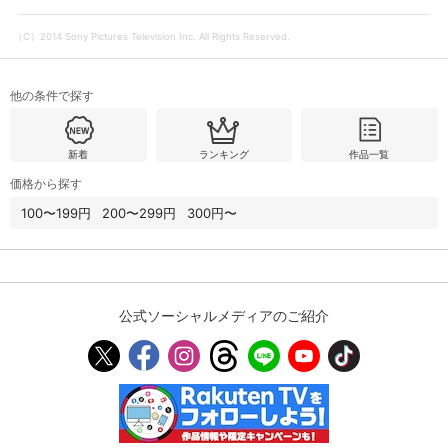
（C）2014 Sony Pictures Television Inc. All Rights Reserved.
購入明細
４ヵ月分の購入明細の確認が可能です。
他の条件で探す
現在獲得済みのお得なクーポンを確認でき
Myクーポン
ます。
新着
ランキング
作品一覧
価格から探す
レンタル、購入、定額見放題の購入履歴の
購入履歴
確認が可能です。こちらから視聴いただく
100〜199円
200〜299円
300円〜
と便利です。
お気に入りに登録した作品を確認できま
お気に入り
す。お気に入りに追加した作品の削除も可
能です。
公式ソーシャルメディアのご紹介
サイト内の閲覧履歴を確認できます。履歴
閲覧履歴
の削除も可能です。
サイト内で表示される作品の表示制限が可
視聴年齢制限
能です。5段階の年齢区分から選択できま
す。