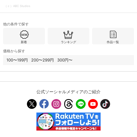
（ｃ）ABC Studios
購入明細
４ヵ月分の購入明細の確認が可能です。
他の条件で探す
現在獲得済みのお得なクーポンを確認でき
Myクーポン
新着
ランキング
作品一覧
ます。
価格から探す
レンタル、購入、定額見放題の購入履歴の
100〜199円
200〜299円
300円〜
購入履歴
確認が可能です。こちらから視聴いただく
と便利です。
お気に入りに登録した作品を確認できま
お気に入り
す。お気に入りに追加した作品の削除も可
能です。
公式ソーシャルメディアのご紹介
サイト内の閲覧履歴を確認できます。履歴
閲覧履歴
の削除も可能です。
サイト内で表示される作品の表示制限が可
視聴年齢制限
能です。5段階の年齢区分から選択できま
す。