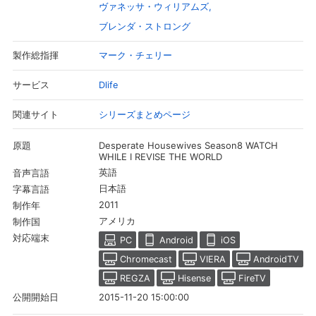
ヴァネッサ・ウィリアムズ
ブレンダ・ストロング
マーク・チェリー
製作総指揮
Dlife
サービス
シリーズまとめページ
関連サイト
Desperate Housewives Season8 WATCH
原題
WHILE I REVISE THE WORLD
英語
音声言語
日本語
字幕言語
会員設定
会員情報
閉じる
2011
制作年
アメリカ
制作国
対応端末
PC
Android
iOS
基本情報、本人連絡先、パスワード 、クレ
Chromecast
VIERA
AndroidTV
会員情報変更
ジットカード情報の変更が可能です。
REGZA
Hisense
FireTV
2015-11-20 15:00:00
公開開始日
決済方法変更
決済方法の変更が可能です。