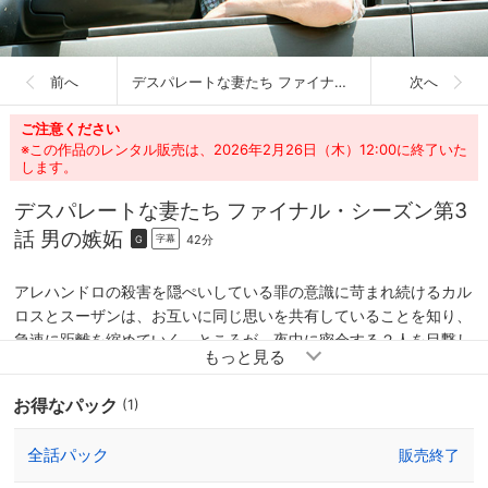
前へ
デスパレートな妻たち ファイナル・シーズン
次へ
ご注意ください
※この作品のレンタル販売は、2026年2月26日（木）12:00に終了いた
します。
デスパレートな妻たち ファイナル・シーズン
第3
話 男の嫉妬
42分
字幕
G
アレハンドロの殺害を隠ぺいしている罪の意識に苛まれ続けるカル
ロスとスーザンは、お互いに同じ思いを共有していることを知り、
急速に距離を縮めていく。ところが、夜中に密会する２人を目撃し
たマイクは、スーザンにカルロスとの関係を問いただす。一方ガブ
リエルは、チャックに気付かれることを恐れ、彼と別れるようブリ
お得なパック
(1)
ーに迫る。だが脅迫状の送り主がチャックかもしれないと考えるブ
リーは、彼の身辺を調べることに。すると彼の捜査資料の中に自分
全話パック
販売終了
の名前が・・・。