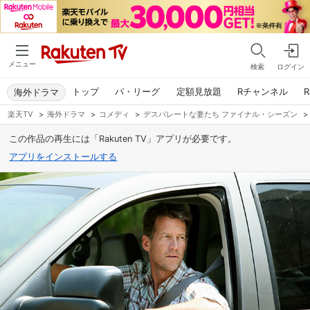
メニュー
検索
ログイン
トップ
パ・リーグ
定額見放題
Rチャンネル
R
海外ドラマ
楽天TV
>
海外ドラマ
>
コメディ
>
デスパレートな妻たち ファイナル・シーズン
>
この作品の再生には「Rakuten TV」アプリが必要です。
アプリをインストールする