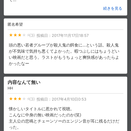
続きを見る
購入明細
４ヵ月分の購入明細の確認が可能です。
匿名希望
(3)
投稿日：
2017年11月17日18:57
現在獲得済みのお得なクーポンを確認でき
Myクーポン
ます。
頭の悪い若者グループが殺人鬼の餌食に…という話。殺人鬼
が不気味で気持ち悪くてよかった。暇つぶしにはちょうどい
レンタル、購入、定額見放題の購入履歴の
い映画だと思う。ラストがもうちょっと爽快感があったらよ
購入履歴
確認が可能です。こちらから視聴いただく
かったなー
と便利です。
お気に入りに登録した作品を確認できま
お気に入り
す。お気に入りに追加した作品の削除も可
内容なんて無い
能です。
HH
(3)
サイト内の閲覧履歴を確認できます。履歴
投稿日：
2017年4月10日0:53
閲覧履歴
の削除も可能です。
懐かしいタイトルに惹かれて視聴。
こんなに中身の無い映画だったのか(笑)
サイト内で表示される作品の表示制限が可
主人公の悲鳴とチェーンソーのエンジン音が耳に残るだけだ
視聴年齢制限
能です。5段階の年齢区分から選択できま
す。
った。