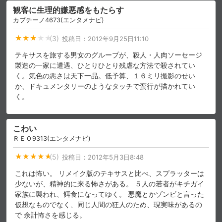
観客に生理的嫌悪感をもたらす
カプチーノ4673(エンタメナビ)
(3)
投稿日：
2012年9月25日11:10
テキサスを旅する男女のグループが、殺人・人肉ソーセージ
製造の一家に遭遇、ひとりひとり残虐な方法で殺されてい
く。気色の悪さは天下一品。低予算、１６ミリ撮影のせい
か、ドキュメンタリーのようなタッチで蛮行が描かれてい
く。
こわい
ＲＥＯ9313(エンタメナビ)
(5)
投稿日：
2012年5月3日8:48
これは怖い。 リメイク版のテキサスと比べ、スプラッターは
少ないが、精神的に来る怖さがある。 ５人の若者がキチガイ
家族に襲われ、餌食になってゆく。 悪魔とかゾンビと言った
仮想なものでなく、同じ人間の狂人のため、現実味があるの
で 余計怖さを感じる。