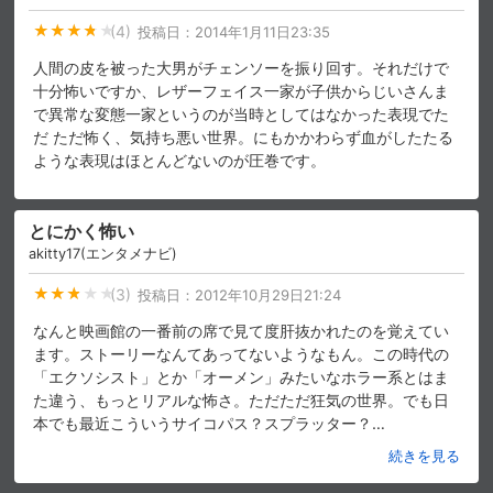
(4)
投稿日：
2014年1月11日23:35
人間の皮を被った大男がチェンソーを振り回す。それだけで
十分怖いですか、レザーフェイス一家が子供からじいさんま
で異常な変態一家というのが当時としてはなかった表現でた
だ ただ怖く、気持ち悪い世界。にもかかわらず血がしたたる
ような表現はほとんどないのが圧巻です。
とにかく怖い
akitty17(エンタメナビ)
(3)
投稿日：
2012年10月29日21:24
なんと映画館の一番前の席で見て度肝抜かれたのを覚えてい
ます。ストーリーなんてあってないようなもん。この時代の
「エクソシスト」とか「オーメン」みたいなホラー系とはま
た違う、もっとリアルな怖さ。ただただ狂気の世界。でも日
本でも最近こういうサイコパス？スプラッター？
…
続きを見る