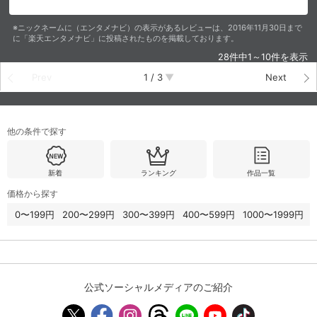
※ニックネームに（エンタメナビ）の表示があるレビューは、2016年11月30日まで
に「楽天エンタメナビ」に投稿されたものを掲載しております。
28件中1～10件を表示
Prev
1
/
3
Next
他の条件で探す
新着
ランキング
作品一覧
価格から探す
0〜199円
200〜299円
300〜399円
400〜599円
1000〜1999円
公式ソーシャルメディアのご紹介