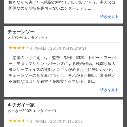
喚きながら逃げたら暗闇の中でもバレバレだろう、主人公は
阿保なのか期待を裏切らないエンターティナ
…
スマホなどでRakuten TVを視聴する際のデ
視聴デバイス一覧
バイス連携の設定ができます。
続きを見る
視聴年齢制限の変更時にパスコード入力が
チェーンソー
パスコード設定
求められるのでお子さまがいても安心で
す。
メガ粒子(エンタメナビ)
(4)
投稿日：
2016年11月19日19:21
メルマガの配信停止、配信先のメールアド
メルマガ
レスの変更が可能です。
「悪魔のいけにえ」は、監督・製作・脚本：トビー・フーパ
ー、主演：マリリン・バーンズによる映画作品。残虐な殺人
鬼レザーフェイスの電動ノコギリが若者たちに襲いかかる。
定額見放題コンテンツの解約はこちらから
定額見放題解約
可能です。
チェーンソーの音が耳につくし、それがまた怖い。緊張感と
不気味な演出とが異常さを際立たせている。劇
…
続きを見る
ログアウト
キチガイ一家
あっき〜2002(エンタメナビ)
(4)
投稿日：
2016年11月1日5:02