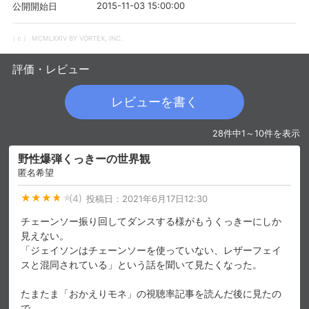
2015-11-03 15:00:00
公開開始日
（ｃ） MCMLXXIV BY VORTEX, INC.
評価・レビュー
レビューを書く
28件中1～10件を表示
野性爆弾くっきーの世界観
匿名希望
(4)
会員設定
会員情報
閉じる
投稿日：
2021年6月17日12:30
チェーンソー振り回してダンスする様がもうくっきーにしか
見えない。
基本情報、本人連絡先、パスワード 、クレ
「ジェイソンはチェーンソーを使っていない、レザーフェイ
会員情報変更
ジットカード情報の変更が可能です。
スと混同されている」という話を聞いて見たくなった。
たまたま「おかえりモネ」の視聴率記事を読んだ後に見たの
決済方法変更
決済方法の変更が可能です。
で
…