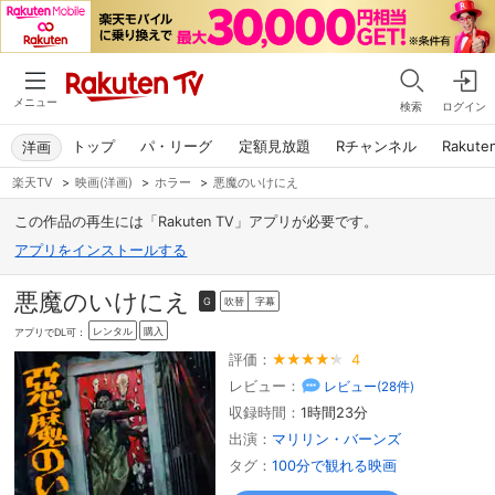
メニュー
検索
ログイン
トップ
パ・リーグ
定額見放題
Rチャンネル
Rakute
洋画
楽天TV
>
映画(洋画)
>
ホラー
>
悪魔のいけにえ
この作品の再生には「Rakuten TV」アプリが必要です。
アプリをインストールする
悪魔のいけにえ
吹替
字幕
G
レンタル
購入
アプリでDL可：
評価：
4
レビュー：
レビュー(
28
件)
収録時間：
1時間23分
出演：
マリリン・バーンズ
タグ：
100分で観れる映画