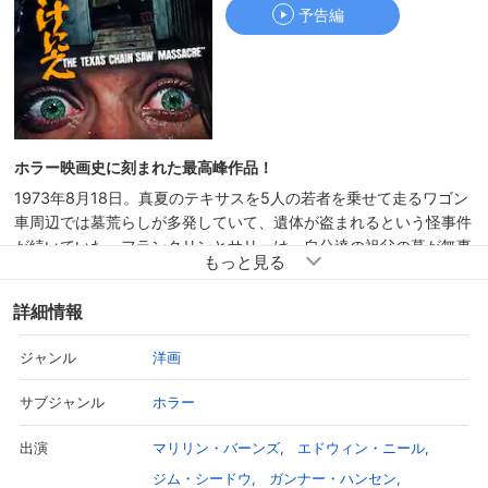
予告編
予告編
ちょっと見 3 分
ホラー映画史に刻まれた最高峰作品！
1973年8月18日。真夏のテキサスを5人の若者を乗せて走るワゴン
車周辺では墓荒らしが多発していて、遺体が盗まれるという怪事件
が続いていた。フランクリンとサリーは、自分達の祖父の墓が無事
かを確認する為、サリーの恋人ジェリー、友人のカークとその恋人
パムと一緒にドライブ旅行をしていた。途中、乗せたヒッチハイカ
詳細情報
ーの男に襲われるハプニングが発生。車を停めて男を降ろすが、こ
れはこの後彼らに降りかかる悲劇の始まりに過ぎなかった。
洋画
ジャンル
ホラー
サブジャンル
マリリン・バーンズ
エドウィン・ニール
出演
ジム・シードウ
ガンナー・ハンセン