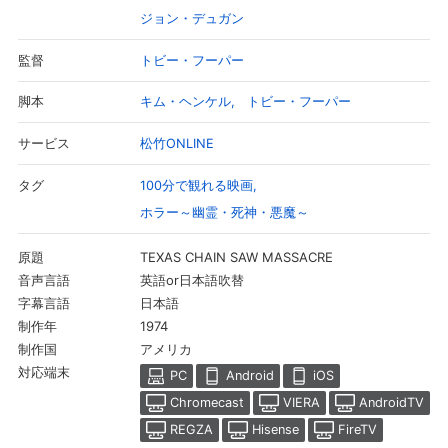
ジョン・デュガン
トビー・フーパー
監督
キム・ヘンケル
トビー・フーパー
脚本
松竹ONLINE
サービス
100分で観れる映画
タグ
ホラー～幽霊・死神・悪魔～
TEXAS CHAIN SAW MASSACRE
原題
英語or日本語吹替
音声言語
日本語
字幕言語
1974
制作年
アメリカ
制作国
対応端末
PC
Android
iOS
Chromecast
VIERA
AndroidTV
REGZA
Hisense
FireTV