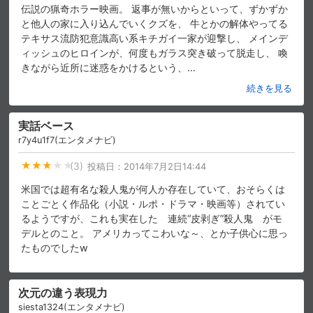
伝説の猟奇ホラー映画。 返事が無いからといって、ずかずか
と他人の家に入り込んでいくクズを、 牛とかの解体やってる
テキサス流防犯意識高い系キチガイ一家が迎撃し、 メインデ
ィッシュのヒロインが、何度もガラス突き破って脱走し、 喚
きながら近所に迷惑をかけるという、
…
続きを見る
実話ベース
r7y4u1f7(エンタメナビ)
(3)
投稿日：
2014年7月2日14:44
米国では超有名な殺人鬼が何人か存在していて、おそらくは
ことごとく作品化（小説・ルポ・ドラマ・映画等）されてい
るようですが、これも実在した 連続“皮剥ぎ”殺人鬼 がモ
デルとのこと。 アメリカってこわいな～、とか子供心に思っ
たものでしたw
次元の違う表現力
siesta1324(エンタメナビ)