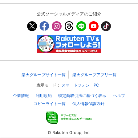
公式ソーシャルメディアのご紹介
購入明細
４ヵ月分の購入明細の確認が可能です。
現在獲得済みのお得なクーポンを確認でき
Myクーポン
ます。
レンタル、購入、定額見放題の購入履歴の
購入履歴
確認が可能です。こちらから視聴いただく
と便利です。
楽天グループサイト一覧
楽天グループアプリ一覧
お気に入りに登録した作品を確認できま
お気に入り
す。お気に入りに追加した作品の削除も可
表示モード：
スマートフォン
PC
能です。
企業情報
利用規約
特定商取引法に基づく表示
ヘルプ
コピーライト一覧
個人情報保護方針
サイト内の閲覧履歴を確認できます。履歴
閲覧履歴
の削除も可能です。
サイト内で表示される作品の表示制限が可
視聴年齢制限
能です。5段階の年齢区分から選択できま
© Rakuten Group, Inc.
す。