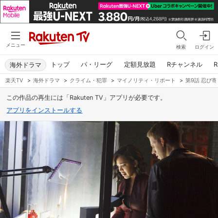
メニュー
検索
ログイン
トップ
パ・リーグ
定額見放題
Rチャンネル
R
海外ドラマ
楽天TV
>
海外ドラマ
>
クライム・犯罪
>
マイノリティ・リポート
>
第9話 忍び
この作品の再生には「Rakuten TV」アプリが必要です。
アプリをインストールする