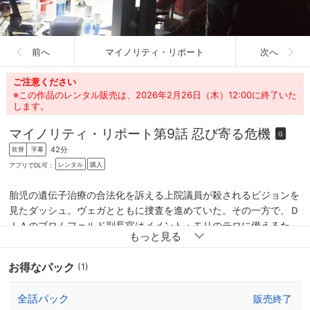
前へ
マイノリティ・リポート
次へ
ご注意ください
※この作品のレンタル販売は、2026年2月26日（木）12:00に終了いた
します。
マイノリティ・リポート
第9話 忍び寄る危機
G
42分
吹替
字幕
レンタル
購入
アプリでDL可：
胎児の遺伝子治療の合法化を訴える上院議員が殺されるビジョンを
見たダッシュ。ヴェガとともに捜査を進めていた。その一方で、Ｄ
ＩＡのブロムフェルド副長官はメメント・モリのテロに備えるた
め、プリコグ捜しを本格化させていた。その動きを知ったアーサー
とアガサは、ダッシュに一切の殺人捜査から手を引くように諭す
お得なパック
(1)
が、ダッシュは聞く耳を持たない。だが、３人の身を案じたヴェガ
からも、捜査をやめるよう勧められる。
全話パック
販売終了