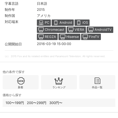
日本語
字幕言語
2015
制作年
アメリカ
制作国
対応端末
PC
Android
iOS
Chromecast
VIERA
AndroidTV
REGZA
Hisense
FireTV
2016-03-19 15:00:00
公開開始日
（c） 2015 Fox and its related entities and Paramount Television. All rights reserved.
他の条件で探す
会員設定
会員情報
閉じる
新着
ランキング
作品一覧
基本情報、本人連絡先、パスワード 、クレ
価格から探す
会員情報変更
ジットカード情報の変更が可能です。
100〜199円
200〜299円
300円〜
決済方法変更
決済方法の変更が可能です。