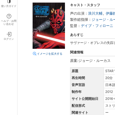
キャスト・スタッフ
使い方ガイド
声の出演：
浪川大輔
伊藤
製作総指揮：
ジョージ・ル
ヘルプ・お問
い合わせ
監督：
デイブ・フィローニ
あらすじ
ログイン
サヴァージ・オプレスの失踪
関連情報
イメージを拡大する
原案:ジョージ・ルーカス
原題
STAR 
再生時間
20分
音声言語
日本
制作年
2012
サイト公開開始日
2016-
配信形式
スト
関連サイト
ー