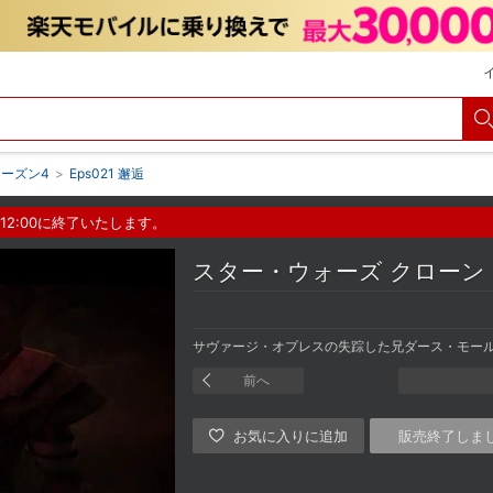
シーズン4
>
Eps021 邂逅
12:00に終了いたします。
スター・ウォーズ クローン
サヴァージ・オプレスの失踪した兄ダース・モー
前へ
販売終了しま