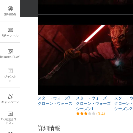
無料動画
関連作品
Rチャンネル
Rakuten PLAY
ジャンル
スター・ウォーズ/
スター・ウォーズ
スター・
キャンペーン
クローン・ウォーズ
クローン・ウォーズ
クローン
シーズン1
シーズン2
(3.4)
TV用認証コー
ド入力
詳細情報