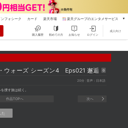
インフォシーク
カード
楽天市場
楽天グループのエンタメサービス
動画配信
成人向け
楽天TV
購入履歴
初めての方
お知らせ
ログイン
本/ゲーム/CD/DVD
楽天ブックス
電子書籍
楽天Kobo
雑誌読み放題
・ウォーズ シーズン4
Eps021 邂逅
G
楽天マガジン
20分
音声：日本語
音楽配信
楽天ミュージック
ルを捜す旅は続く。
動画配信ガイド
作品TOPへ
次へ
Rakuten PLAY
無料テレビ
した
Rチャンネル
チケット