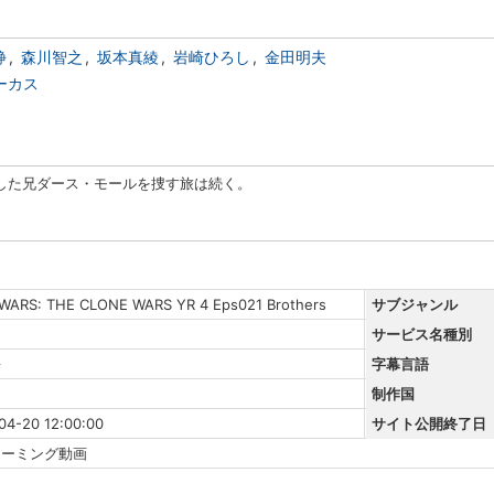
静
森川智之
坂本真綾
岩崎ひろし
金田明夫
ーカス
した兄ダース・モールを捜す旅は続く。
WARS: THE CLONE WARS YR 4 Eps021 Brothers
サブジャンル
サービス名種別
語
字幕言語
制作国
04-20 12:00:00
サイト公開終了日
リーミング動画