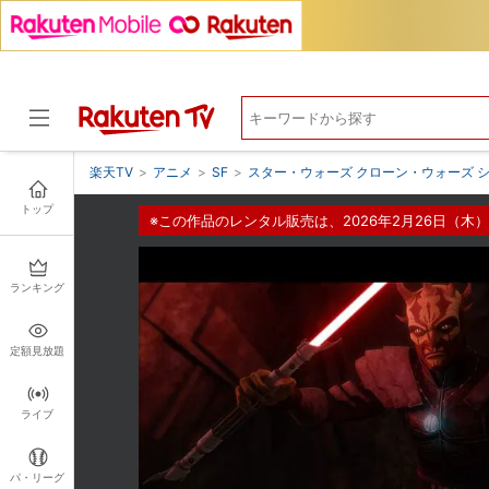
楽天TV
>
アニメ
>
SF
>
スター・ウォーズ クローン・ウォーズ 
トップ
※この作品のレンタル販売は、2026年2月26日（木）
ドラマ
ランキング
定額見放題
ライブ
パ・リーグ