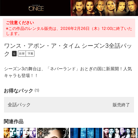
ご注意ください
※この作品のレンタル販売は、2026年2月26日（木）12:00に終了いた
します。
ワンス・アポン・ア・タイム シーズン3
全話パッ
ク
吹替
字幕
G
シーズン3の舞台は、「ネバーランド」おとぎの国に新展開！人気
キャラも登場！！
お得なパック
(1)
全話パック
販売終了
関連作品