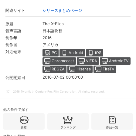
シリーズまとめページ
関連サイト
購入明細
４ヵ月分の購入明細の確認が可能です。
The X-Files
原題
日本語吹替
音声言語
2016
現在獲得済みのお得なクーポンを確認でき
制作年
Myクーポン
ます。
アメリカ
制作国
対応端末
PC
Android
iOS
レンタル、購入、定額見放題の購入履歴の
Chromecast
VIERA
AndroidTV
購入履歴
確認が可能です。こちらから視聴いただく
と便利です。
REGZA
Hisense
FireTV
2016-07-02 00:00:00
公開開始日
お気に入りに登録した作品を確認できま
お気に入り
す。お気に入りに追加した作品の削除も可
能です。
（C） 2016 Twentieth Century Fox Film Corporation. All rights reserved.
サイト内の閲覧履歴を確認できます。履歴
閲覧履歴
の削除も可能です。
他の条件で探す
サイト内で表示される作品の表示制限が可
視聴年齢制限
能です。5段階の年齢区分から選択できま
新着
ランキング
作品一覧
す。