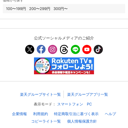
価格から探す
100〜199円
200〜299円
300円〜
スマホなどでRakuten TVを視聴する際のデ
視聴デバイス一覧
バイス連携の設定ができます。
視聴年齢制限の変更時にパスコード入力が
パスコード設定
求められるのでお子さまがいても安心で
す。
公式ソーシャルメディアのご紹介
メルマガの配信停止、配信先のメールアド
メルマガ
レスの変更が可能です。
定額見放題コンテンツの解約はこちらから
定額見放題解約
可能です。
ログアウト
楽天グループサイト一覧
楽天グループアプリ一覧
表示モード：
スマートフォン
PC
企業情報
利用規約
特定商取引法に基づく表示
ヘルプ
コピーライト一覧
個人情報保護方針