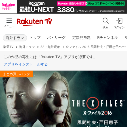
メニュー
検索
ログイン
トップ
パ・リーグ
定額見放題
Rチャンネル
R
海外ドラマ
楽天TV
>
海外ドラマ
>
SF・超常現象
>
X-ファイル 2016 風間杜夫・戸田恵子バー
この作品の再生には「Rakuten TV」アプリが必要です。
アプリをインストールする