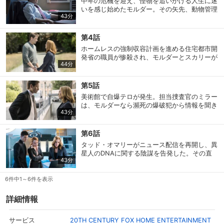
中年の危機を迎え、怪物を追いかける人生に迷
いを感じ始めたモルダー。その矢先、動物管理
43分
局職員が森で怪物に襲われる事件が発生する。
第4話
ホームレスの強制収容計画を進める住宅都市開
発省の職員が惨殺され、モルダーとスカリーが
44分
捜査にあたる。しかしそこへ、スカリーの母が
危篤との連絡が入り、彼女は病院へ。
第5話
美術館で自爆テロが発生。担当捜査官のミラー
は、モルダーなら瀕死の爆破犯から情報を聞き
43分
出す方法を知っているかと、相棒のアインシュ
タインと共にＸファイル課を訪ねる。
第6話
会員設定
会員情報
閉じる
タッド・オマリーがニュース配信を再開し、異
星人のDNAに関する陰謀を告発した。その直
43分
後、モルダーが失踪。病院には各種の感染症に
かかった患者があふれ始める。
6件中1～6件を表示
基本情報、本人連絡先、パスワード 、クレ
会員情報変更
ジットカード情報の変更が可能です。
詳細情報
決済方法変更
決済方法の変更が可能です。
20TH CENTURY FOX HOME ENTERTAINMENT
サービス