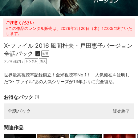
ご注意ください
※この作品のレンタル販売は、2026年2月26日（木）12:00に終了いた
します。
X-ファイル 2016 風間杜夫・戸田恵子バージョン
全話パック
吹替
G
レンタル
購入
アプリでDL可：
世界最高視聴率記録樹立！全米視聴率No.1！！人気健在を証明し
た”X- ファイル”あの人気シリーズが13年ぶりに完全復活。
お得なパック
(1)
全話パック
販売終了
関連作品