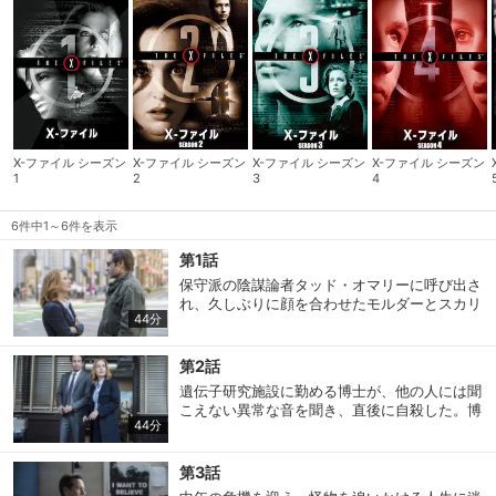
X-ファイル シーズン
X-ファイル シーズン
X-ファイル シーズン
X-ファイル シーズン
1
2
3
4
6件中1～6件を表示
第1話
保守派の陰謀論者タッド・オマリーに呼び出さ
れ、久しぶりに顔を合わせたモルダーとスカリ
44分
ー。２人は彼の案内で、異星人に誘拐された経
験を持つ女性、スヴェタを訪ねる。
第2話
遺伝子研究施設に勤める博士が、他の人には聞
こえない異常な音を聞き、直後に自殺した。博
44分
士の部屋へ捜査に行ったモルダーの耳にも、突
き刺すような高音が聞こえてくる。
第3話