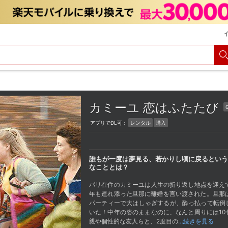
カミーユ 恋はふたたび
アプリでDL可：
レンタル
購入
誰もが一度は夢見る、若かりし頃に戻るという
なこととは？
パリ在住のカミーユは人生の折り返し地点を迎え
年も連れ添った旦那に離婚を言い渡された。旦那
パーティーで大はしゃぎするが、酔っ払って転倒
いた！中年の姿のままなのに、なんと周りには1
親や個性的な友人らと、2度目の
…続きを見る