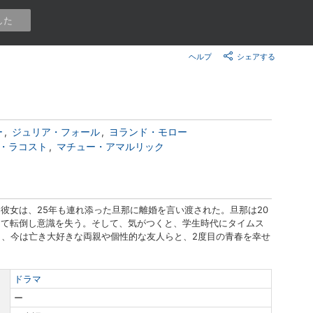
楽天チケット
した
エンタメニュース
推し楽
ヘルプ
シェアする
ー
ジュリア・フォール
ヨランド・モロー
・ラコスト
マチュー・アマルリック
彼女は、25年も連れ添った旦那に離婚を言い渡された。旦那は20
って転倒し意識を失う。そして、気がつくと、学生時代にタイムス
も、今は亡き大好きな両親や個性的な友人らと、2度目の青春を幸せ
ドラマ
ー