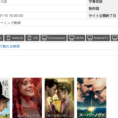
ンス語
字幕言語
制作国
11-15 15:00:00
サイト公開終了日
リーミング動画
C
Android
iOS
Chromecast
VIERA
AndroidTV
分で観れる映画