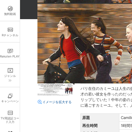
無料動画
詳細情報
Rチャンネル
キャスト・スタッフ
出演：
ノエミ・ルヴォウス
Rakuten PLAY
ミシェル・ヴュイ
監督：
ノエミ・ルヴォウス
ジャンル
あらすじ
パリ在住のカミーユは人生の
才の若い彼女を作ったのだっ
リップしていた！中年の姿の
キャンペーン
イメージを拡大する
に過ごすカミーユ。そして、
原題
Camil
TV用認証コー
ド入力
再生時間
1時間