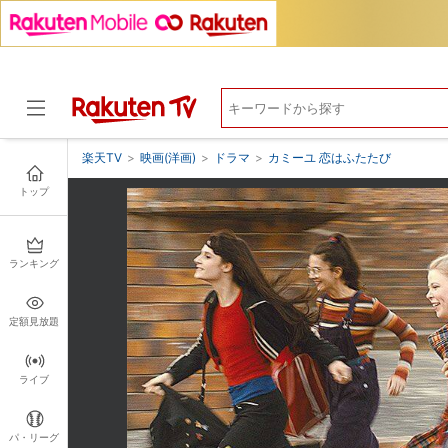
楽天TV
>
映画(洋画)
>
ドラマ
>
カミーユ 恋はふたたび
トップ
ドラマ
ランキング
定額見放題
ライブ
パ・リーグ