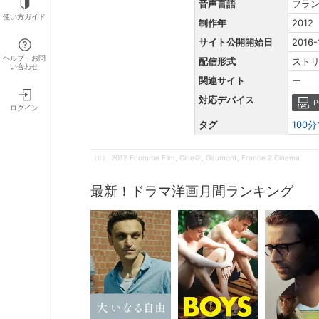
音声言語
フラ
使い方ガイド
制作年
2012
サイト公開開始日
2016-
ヘルプ・お問
配信形式
スト
い合わせ
関連サイト
ー
対応デバイス
P
ログイン
タグ
100
（c） 2012 Fcomme Film, Cine＠, Gaumont, France 2 Cinema
最新！ドラマ洋画月間ランキング