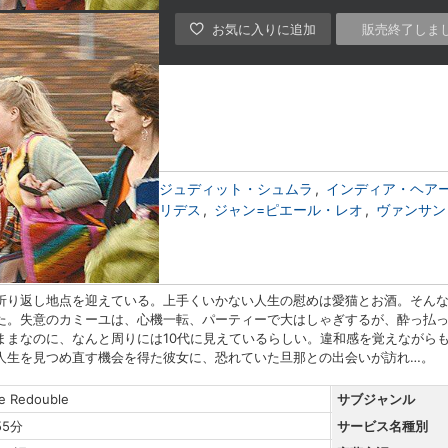
販売終了しま
キー
サミール・ゲスミ
ジュディット・シュムラ
インディア・ヘア
エルモーズ
ドュニ・ポダリデス
ジャン=ピエール・レオ
ヴァンサン
キー
折り返し地点を迎えている。上手くいかない人生の慰めは愛猫とお酒。そんな
た。失意のカミーユは、心機一転、パーティーで大はしゃぎするが、酔っ払
ままなのに、なんと周りには10代に見えているらしい。違和感を覚えながら
人生を見つめ直す機会を得た彼女に、恐れていた旦那との出会いが訪れ…。
le Redouble
サブジャンル
55分
サービス名種別