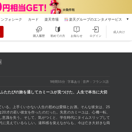
インフォシーク
カード
楽天市場
楽天グループのエンタメサービス
動画配信
成人向け
楽天TV
購入履歴
初めての方
お知らせ
ログイン
本/ゲーム/CD/DVD
楽天ブックス
電子書籍
楽天Kobo
G
雑誌読み放題
楽天マガジン
1時間55分
字幕あり
音声：フランス語
音楽配信
楽天ミュージック
ふたたびの旅を通してカミーユが見つけた、人生で本当に大切
動画配信ガイド
Rakuten PLAY
ている。上手くいかない人生の慰めは愛猫とお酒。そんな彼女は、25
は20才の若い彼女を作ったのだった。失意のカミーユは、心機一転、
無料テレビ
し意識を失う。そして、気がつくと、学生時代にタイムスリップして
Rチャンネル
0代に見えているらしい。違和感を覚えながらも、今は亡き大好きな両
チケット