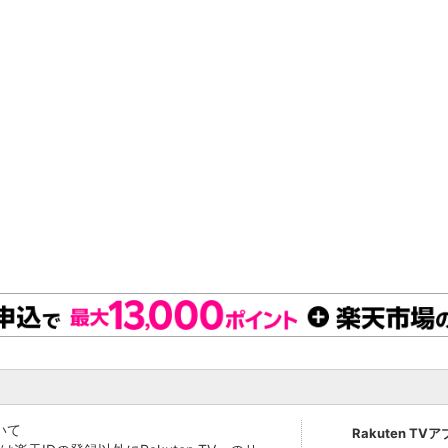
いて
Rakuten TV