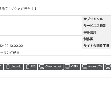
る旅立ちのときが来た！！
サブジャンル
サービス名種別
語
字幕言語
制作国
12-02 10:00:00
サイト公開終了日
リーミング動画
C
Android
iOS
Chromecast
VIERA
AndroidTV