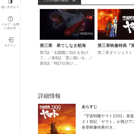
使い方ガイド
ヘルプ・お問
い合わせ
1時間29分
第三章 果てしなき航海
ログイン
第7話「太陽圏に別れを告げ
第二章ダイジェスト
て」／第8話「星に願いを」／
第9話「時計仕掛け …
詳細情報
あらすじ
『宇宙戦艦ヤマト2202』発
２１世紀「ヤマト」が再びア
各章映像特典付き。