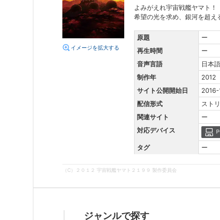
よみがえれ宇宙戦艦ヤマト！
希望の光を求め、銀河を超え
原題
ー
イメージを拡大する
再生時間
ー
音声言語
日本
制作年
2012
サイト公開開始日
2016-
配信形式
スト
関連サイト
ー
対応デバイス
P
タグ
ー
（C）２０１２ 宇宙戦艦ヤマト２１９９ 製作委員会
ジャンルで探す