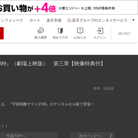
インフォシーク
カード
楽天市場
楽天グループのエンタメサービス
動画配信
成人向け
楽天TV
購入履歴
初めての方
お知らせ
ログイン
本/ゲーム/CD/DVD
楽天ブックス
電子書籍
199』（劇場上映版）
第三章【映像特典付】
楽天Kobo
雑誌読み放題
楽天マガジン
音楽配信
音声：日本語
楽天ミュージック
動画配信ガイド
る、『宇宙戦艦ヤマト2199』がデジタルセル版で登場！
Rakuten PLAY
無料テレビ
Rチャンネル
た！！
チケット
作品TOPへ
次のパックへ