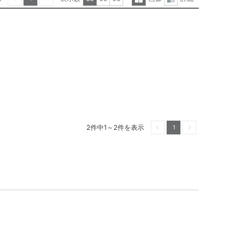
一
詳
前へ
次へ
覧
細
表
表
示
示
2件中1～2件を表示
1
前へ
次へ
！