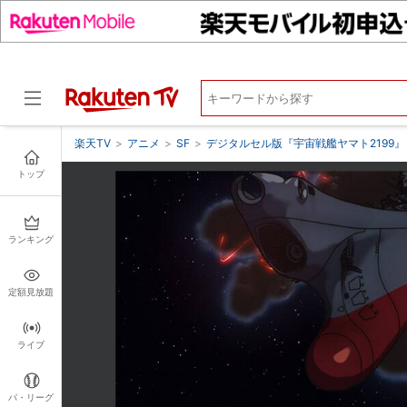
楽天TV
>
アニメ
>
SF
>
デジタルセル版『宇宙戦艦ヤマト2199
トップ
ドラマ
ランキング
定額見放題
ライブ
パ・リーグ