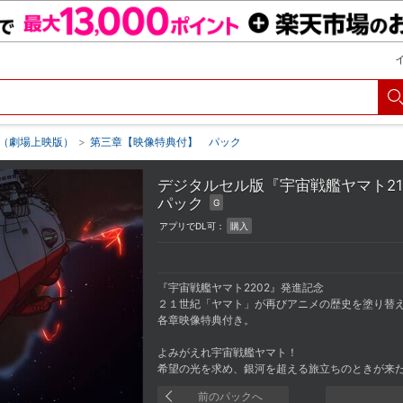
』（劇場上映版）
>
第三章【映像特典付】 パック
デジタルセル版『宇宙戦艦ヤマト2
パック
G
アプリでDL可：
購入
『宇宙戦艦ヤマト2202』発進記念
２１世紀「ヤマト」が再びアニメの歴史を塗り替え
各章映像特典付き。
よみがえれ宇宙戦艦ヤマト！
希望の光を求め、銀河を超える旅立ちのときが来
前のパックへ