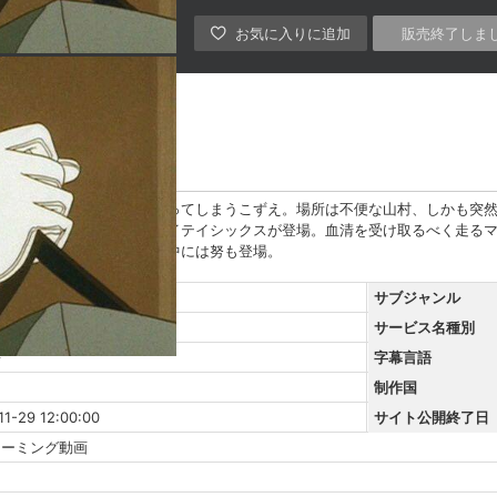
販売終了しま
受けた傷が元で破傷風になってしまうこずえ。場所は不便な山村、しかも突
て絶体絶命の状況の中、マイテイシックスが登場。血清を受け取るべく走る
キ。死の淵のこずえの夢の中には努も登場。
サブジャンル
サービス名種別
語
字幕言語
制作国
11-29 12:00:00
サイト公開終了日
リーミング動画