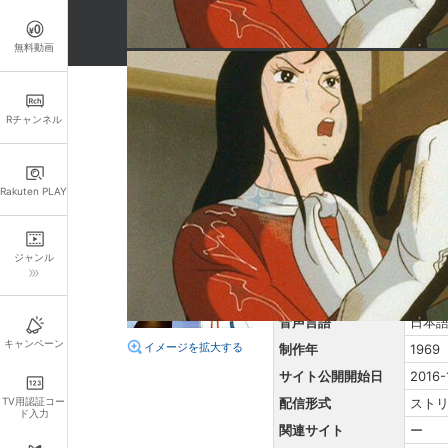
無料動画
詳細情報
Rチャンネル
あらすじ
マイテイシックスとの試合で
Rakuten PLAY
しなければならない！かくし
を駆るマヤにはやはりドキド
ジャンル
原題
ー
再生時間
25分
音声言語
日本
キャンペーン
イメージを拡大する
制作年
1969
サイト公開開始日
2016-
TV用認証コー
配信形式
スト
ド入力
関連サイト
ー