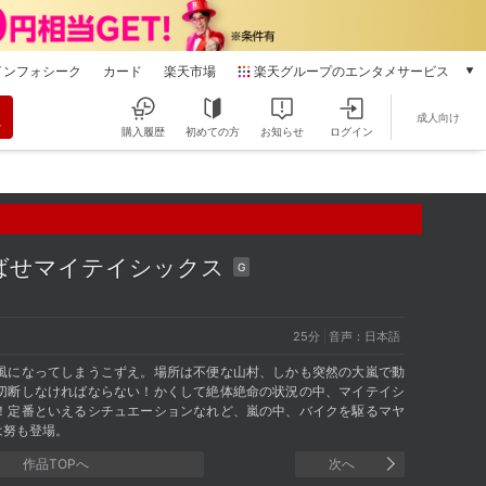
インフォシーク
カード
楽天市場
楽天グループのエンタメサービス
動画配信
成人向け
楽天TV
購入履歴
初めての方
お知らせ
ログイン
本/ゲーム/CD/DVD
楽天ブックス
電子書籍
楽天Kobo
雑誌読み放題
とばせマイテイシックス
G
楽天マガジン
音楽配信
楽天ミュージック
25分
音声：日本語
動画配信ガイド
風になってしまうこずえ。場所は不便な山村、しかも突然の大嵐で動
Rakuten PLAY
切断しなければならない！かくして絶体絶命の状況の中、マイテイシ
！定番といえるシチュエーションなれど、嵐の中、バイクを駆るマヤ
無料テレビ
は努も登場。
Rチャンネル
作品TOPへ
次へ
チケット