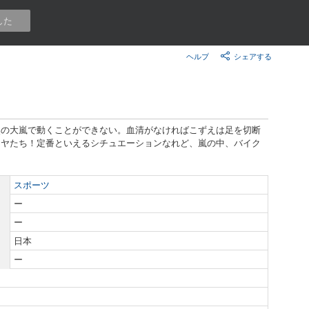
楽天チケット
した
エンタメニュース
推し楽
ヘルプ
シェアする
然の大嵐で動くことができない。血清がなければこずえは足を切断
マヤたち！定番といえるシチュエーションなれど、嵐の中、バイク
スポーツ
ー
ー
日本
ー