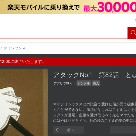
マイテイシックス
12:00に終了いたします。
アタックNo.1
第82話 
アプリでDL可：
レンタル
購入
マイテイシックスとの試合で受けた傷が元で破傷
くことができない。血清がなければこずえは足を
ックスが登場。血清を受け取るべく走るマヤたち
にはやはりドキドキ。死の淵のこずえの夢の中に
前へ