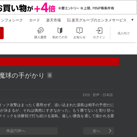
インフォシーク
カード
楽天市場
楽天グループのエンタメサービス
動画配信
成人向け
楽天TV
購入履歴
初めての方
お知らせ
ログイン
本/ゲーム/CD/DVD
楽天ブックス
電子書籍
楽天Kobo
雑誌読み放題
新魔球の手がかり
G
楽天マガジン
音楽配信
楽天ミュージック
25分
音声：日本語
動画配信ガイド
イック攻撃はまったく通用せず、追い込まれた湯島は相手の予想だに
Rakuten PLAY
球が決まるが、それは偶然にすぎなかった。もう勝てないと割り切っ
クイックを決勝戦で打ち続ける湯島。厳しい勝負を通して描かれる愛
無料テレビ
！
Rチャンネル
作品TOPへ
次へ
チケット