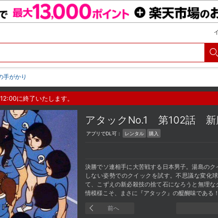
球の手がかり
12:00に終了いたします。
アタックNo.1
第102話 
アプリでDL可：
レンタル
購入
決勝でソ連相手に大苦戦する日本男子。湯島のク
しない姿勢でのクイックを試す。不思議な変化
て、こずえの新必殺技の捨て石になろうと無理な
情模様こそ、まさに『アタック』の醍醐味である
前へ