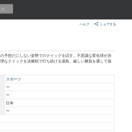
楽天チケット
した
エンタメニュース
推し楽
ヘルプ
シェアする
手の予想だにしない姿勢でのクイックを試す。不思議な変化球が決
無理なクイックを決勝戦で打ち続ける湯島。厳しい勝負を通して描
スポーツ
ー
ー
日本
ー