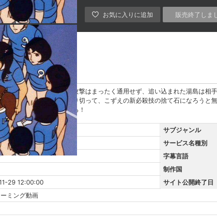
販売終了しま
日本男子。湯島のクイック攻撃はまったく通用せず、追い込まれた湯島は相
かった。もう勝てないと割り切って、こずえの新必殺技の捨て石になろうと
『アタック』の醍醐味である！
サブジャンル
サービス名種別
語
字幕言語
制作国
11-29 12:00:00
サイト公開終了日
リーミング動画