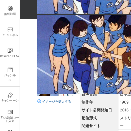
無料動画
詳細情報
Rチャンネル
あらすじ
決勝でソ連相手に大苦戦する
Rakuten PLAY
まるが、それは偶然にすぎな
かれる愛情模様こそ、まさに
ジャンル
原題
ー
再生時間
25分
音声言語
日本
キャンペーン
イメージを拡大する
制作年
1969
サイト公開開始日
2016-
TV用認証コー
配信形式
スト
ド入力
関連サイト
ー