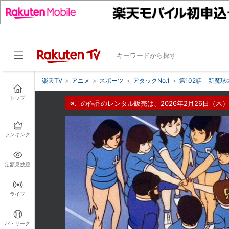
楽天TV
>
アニメ
>
スポーツ
>
アタックNo.1
>
第102話 新魔
トップ
※この作品のレンタル販売は、2026年2月26日（木）
ドラマ
ランキング
定額見放題
ライブ
パ・リーグ