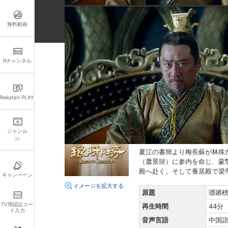
無料動画
Rチャンネル
詳細情報
キャスト・スタッフ
Rakuten PLAY
出演：
フー・ゴー
リウ・
監督：
コン・シェン
リー
ジャンル
あらすじ
夏江の書簡より梅長蘇が林殊
（蕭景琰）に参内を命じ、蒙
殿へ赴く。そして養居殿で梁
キャンペーン
イメージを拡大する
原題
瑯琊
TV用認証コー
再生時間
44分
ド入力
音声言語
中国