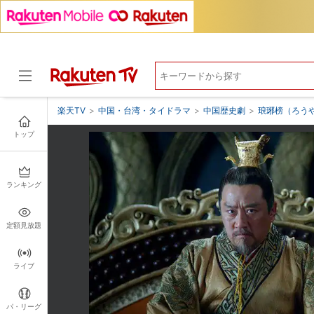
楽天TV
>
中国・台湾・タイドラマ
>
中国歴史劇
>
琅琊榜（ろう
トップ
ドラマ
ランキング
定額見放題
ライブ
パ・リーグ