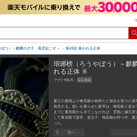
やぼう）～麒麟の才子、風雲起こす～
>
第49話 暴かれる正体
琅琊榜（ろうやぼう）～麒
れる正体
G
アプリでDL可：
レンタル
夏江の書簡より梅長蘇が林殊だと報告を受けた梁
発見する。疑いを募らせた梁帝は、梅長蘇と皇太
までに養居殿から出てこなければ、霓凰に穆王府
して養居殿で梁帝、皇太子、梅長蘇が待つ中、夏
った。
前へ