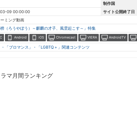
制作国
03-09 00:00:00
サイト公開終了日
リーミング動画
琊榜（ろうやぼう）～麒麟の才子、風雲起こす～」特集
C
Android
iOS
Chromecast
VIERA
AndroidTV
」・「ブロマンス」・「LGBTQ＋」関連コンテンツ
ドラマ月間ランキング