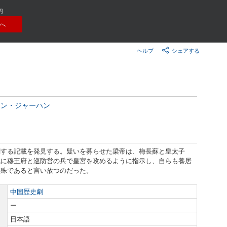
楽天チケット
円
エンタメニュース
へ
推し楽
ヘルプ
シェアする
ャン・ジャーハン
関する記載を発見する。疑いを募らせた梁帝は、梅長蘇と皇太子
凰に穆王府と巡防営の兵で皇宮を攻めるように指示し、自らも養居
林殊であると言い放つのだった。
中国歴史劇
ー
日本語