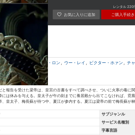
レンタル
220
ご購入手続き
タオ
ワン・カイ
チェン・ロン
ウー・レイ
ビクター・ホァン
チ
・シュエ
だと報告を受けた梁帝は、皇宮の古書をすべて調べさせ、ついに火寒の毒に
摯には休みを与える。皇太子が午の刻までに養居殿から出てこなければ、霓
帝、皇太子、梅長蘇が待つ中、夏江が参内する。夏江は梁帝の前で梅長蘇が
榜
サブジャンル
サービス名種別
語
字幕言語