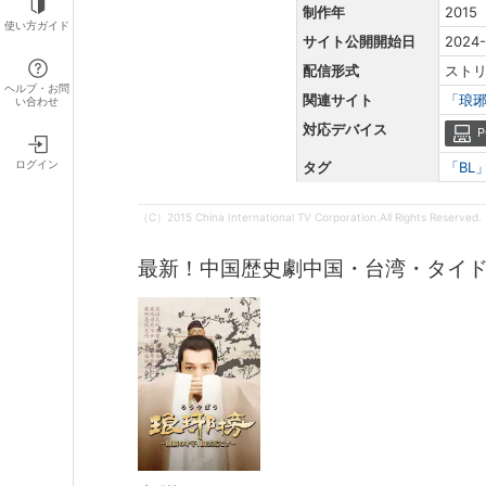
制作年
2015
使い方ガイド
サイト公開開始日
2024-
配信形式
スト
ヘルプ・お問
関連サイト
「琅
い合わせ
対応デバイス
P
ログイン
タグ
「BL
（C）2015 China International TV Corporation.All Rights Reserved.
最新！中国歴史劇中国・台湾・タイ