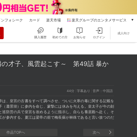
インフォシーク
カード
楽天市場
楽天グループのエンタメサービス
動画配信
成人向け
楽天TV
購入履歴
初めての方
お知らせ
ログイン
本/ゲーム/CD/DVD
楽天ブックス
電子書籍
麟の才子、風雲起こす～
第49話 暴か
楽天Kobo
雑誌読み放題
楽天マガジン
音楽配信
44分
字幕あり
音声：中国語
楽天ミュージック
帝は、皇宮の古書をすべて調べさせ、ついに火寒の毒に関する記載を
動画配信ガイド
子（蕭景琰）に参内を命じ、蒙摯には休みを与える。皇太子が午の刻
Rakuten PLAY
と巡防営の兵で皇宮を攻めるように指示し、自らも養居殿へ赴く。そ
無料テレビ
江が参内する。夏江は梁帝の前で梅長蘇が林殊であると言い放つのだ
Rチャンネル
チケット
作品TOPへ
次へ