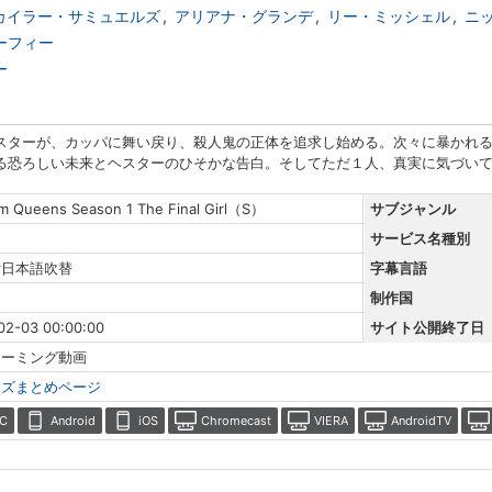
カイラー・サミュエルズ
アリアナ・グランデ
リー・ミッシェル
ニ
ーフィー
ー
スターが、カッパに舞い戻り、殺人鬼の正体を追求し始める。次々に暴かれ
る恐ろしい未来とヘスターのひそかな告白。そしてただ１人、真実に気づいて
m Queens Season 1 The Final Girl（S）
サブジャンル
サービス名種別
r日本語吹替
字幕言語
制作国
02-03 00:00:00
サイト公開終了日
リーミング動画
ーズまとめページ
C
Android
iOS
Chromecast
VIERA
AndroidTV