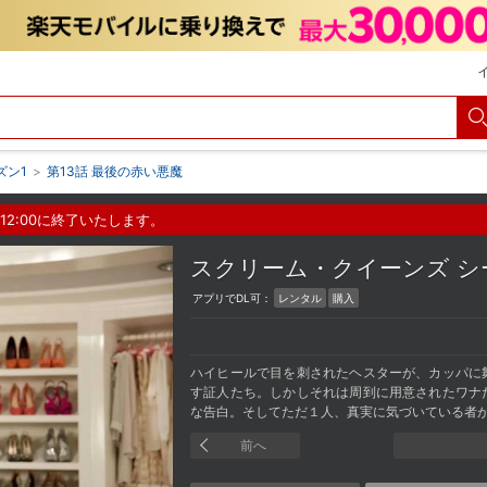
ズン1
>
第13話 最後の赤い悪魔
12:00に終了いたします。
スクリーム・クイーンズ 
アプリでDL可：
レンタル
購入
ハイヒールで目を刺されたヘスターが、カッパに
す証人たち。しかしそれは周到に用意されたワナ
な告白。そしてただ１人、真実に気づいている者
前へ