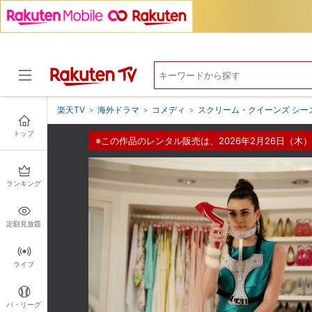
楽天TV
>
海外ドラマ
>
コメディ
>
スクリーム・クイーンズ シー
トップ
※この作品のレンタル販売は、2026年2月26日（木）
ドラマ
ランキング
定額見放題
ライブ
パ・リーグ