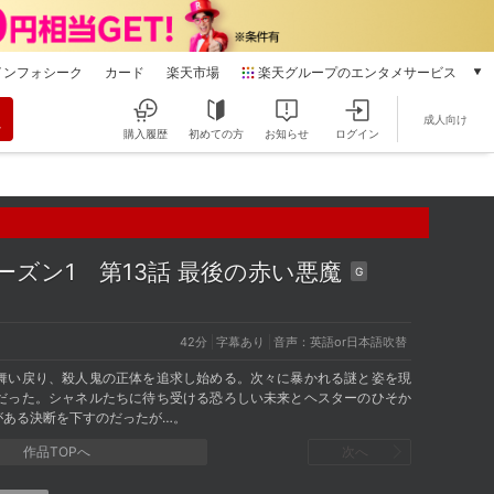
インフォシーク
カード
楽天市場
楽天グループのエンタメサービス
動画配信
成人向け
楽天TV
購入履歴
初めての方
お知らせ
ログイン
本/ゲーム/CD/DVD
楽天ブックス
電子書籍
楽天Kobo
雑誌読み放題
シーズン1
第13話 最後の赤い悪魔
G
楽天マガジン
音楽配信
楽天ミュージック
42分
字幕あり
音声：英語or日本語吹替
動画配信ガイド
舞い戻り、殺人鬼の正体を追求し始める。次々に暴かれる謎と姿を現
Rakuten PLAY
だった。シャネルたちに待ち受ける恐ろしい未来とヘスターのひそか
がある決断を下すのだったが…。
無料テレビ
Rチャンネル
作品TOPへ
次へ
チケット