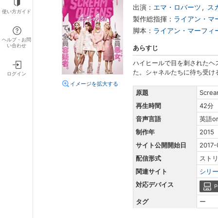
出演：
エマ・ロバーツ
ス
使い方ガイド
製作総指揮：
ライアン・マ
脚本：
ライアン・マーフィ
ヘルプ・お問
い合わせ
あらすじ
ハイヒールで目を刺されたヘ
た。シャネルたちに待ち受け
ログイン
イメージを拡大する
原題
Screa
再生時間
42分
音声言語
英語o
制作年
2015
サイト公開開始日
2017-
配信形式
スト
関連サイト
シリ
対応デバイス
P
タグ
ー