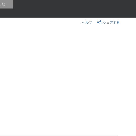
楽天チケット
した
エンタメニュース
推し楽
ヘルプ
シェアする