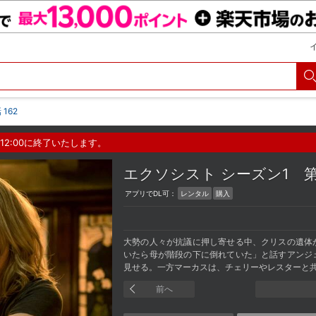
 162
12:00に終了いたします。
エクソシスト シーズン1
第
アプリでDL可：
レンタル
購入
大勢の人々が抗議に押し寄せる中、クリスの遺体
いたら母が階段の下に倒れていた」と話すアンジ
見せる。一方マーカスは、チェリーやレスターと
前へ