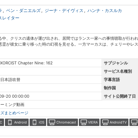
ラ
ベン・ダニエルズ
ジーナ・デイヴィス
ハンナ・カスルカ
スレイター
る中、クリスの遺体が運び出され、居間ではランス一家への事情聴取が行わ
悪霊が彼女に乗り移った時の幻視を見せる。一方マーカスは、チェリーやレ
XORCIST Chapter Nine: 162
サブジャンル
サービス名種別
r日本語吹替
字幕言語
制作国
09-20 00:00:00
サイト公開終了日
リーミング動画
ーズまとめページ
C
Android
iOS
Chromecast
VIERA
AndroidTV