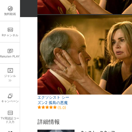
無料動画
関連作品
Rチャンネル
Rakuten PLAY
ジャンル
エクソシスト シー
キャンペーン
ズン2 孤島の悪魔
(5.0)
TV用認証コー
詳細情報
ド入力