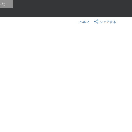
楽天チケット
した
エンタメニュース
推し楽
ヘルプ
シェアする