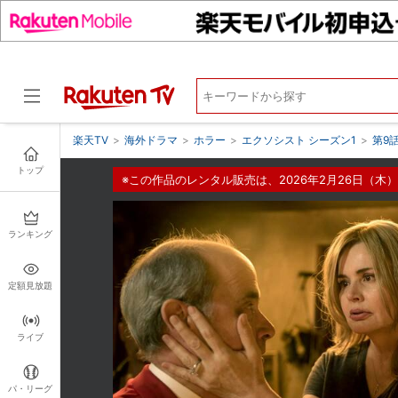
楽天TV
>
海外ドラマ
>
ホラー
>
エクソシスト シーズン1
>
第9話
トップ
※この作品のレンタル販売は、2026年2月26日（木）
ドラマ
ランキング
定額見放題
ライブ
パ・リーグ