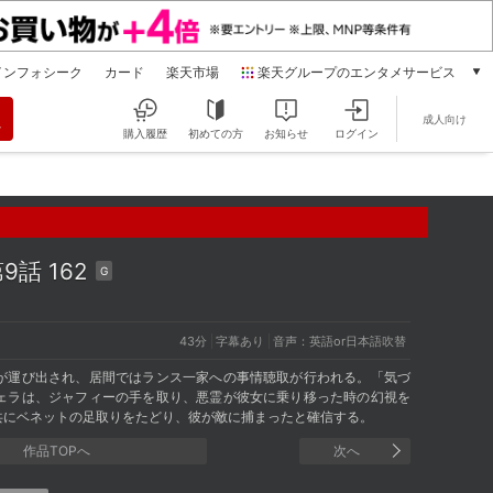
インフォシーク
カード
楽天市場
楽天グループのエンタメサービス
動画配信
成人向け
楽天TV
購入履歴
初めての方
お知らせ
ログイン
本/ゲーム/CD/DVD
楽天ブックス
電子書籍
楽天Kobo
雑誌読み放題
9話 162
G
楽天マガジン
音楽配信
楽天ミュージック
43分
字幕あり
音声：英語or日本語吹替
動画配信ガイド
が運び出され、居間ではランス一家への事情聴取が行われる。「気づ
Rakuten PLAY
ェラは、ジャフィーの手を取り、悪霊が彼女に乗り移った時の幻視を
共にベネットの足取りをたどり、彼が敵に捕まったと確信する。
無料テレビ
Rチャンネル
作品TOPへ
次へ
チケット