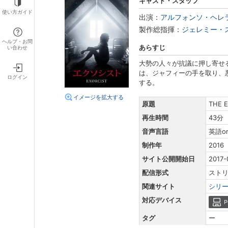
キャスト・スタッフ
使い方ガイド
出演：
アルフォンソ・ヘレ
製作総指揮：
ジェレミー・
ヘルプ・お問
あらすじ
い合わせ
大勢の人々が抗議に押し寄せ
は、ジャフィーの手を取り、
ログイン
する。
イメージを拡大する
原題
THE E
再生時間
43分
音声言語
英語o
制作年
2016
サイト公開開始日
2017-
配信形式
スト
関連サイト
シリ
対応デバイス
P
タグ
ー