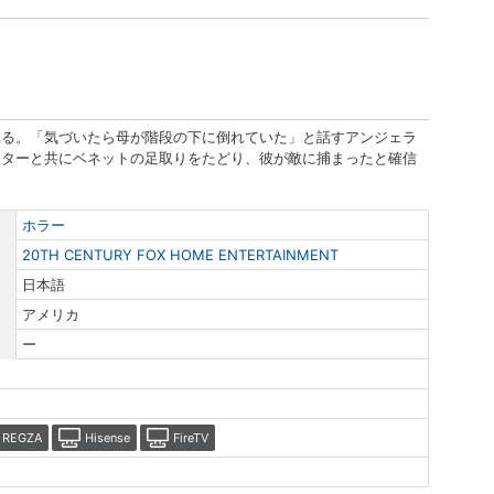
れる。「気づいたら母が階段の下に倒れていた」と話すアンジェラ
スターと共にベネットの足取りをたどり、彼が敵に捕まったと確信
ホラー
20TH CENTURY FOX HOME ENTERTAINMENT
日本語
アメリカ
ー
REGZA
Hisense
FireTV