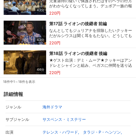
児童虐待の疑いで保護されたはずのベラの行方
がわからなくなってしまう。デュボア一族の報
43分
復と考え、なんとしてでもベラを取り戻そうと
220円
するクッキーは強引な手段に出る。
第17話 ライオンの後継者 前編
なんとしてもジュリアナを排除したいクッキー
だがルシウスは聞く耳をもたない。どうしても
43分
ベラの行方をつかめないルシウスは最終手段と
220円
して、宿敵のある男を呼び寄せる。
第18話 ライオンの後継者 後編
★ゲスト出演：デミ・ムーア★クッキーはアン
ドレとシャインと組み、ベガスに仲間を送り込
44分
み乱闘騒ぎを計画する。アンドレは、ルシウス
220円
を爆発に巻き込む計画を立てていた。
18件中1～18件を表示
詳細情報
海外ドラマ
ジャンル
サスペンス・ミステリー
サブジャンル
テレンス・ハワード
タラジ・P・ヘンソン
出演