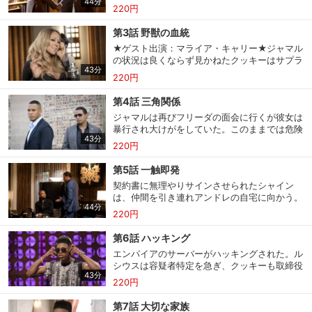
44分
に使うようにとルシウスが曲を渡す。それは特
220円
別な曲で、クッキーは昔を思い出す。
第3話 野獣の血統
★ゲスト出演：マライア・キャリー★ジャマル
の状況は良くならず見かねたクッキーはサプラ
43分
イズを用意。提案に喜ぶジャマルだが、まだス
220円
テージに上がれないと断ってしまう。
第4話 三角関係
ジャマルは再びフリーダの面会に行くが彼女は
暴行され大けがをしていた。このままでは危険
43分
だと判断したジャマルは保釈を考え、市議で影
220円
響力のあるアンジェロに相談する。
第5話 一触即発
契約書に無理やりサインさせられたシャイン
は、仲間を引き連れアンドレの自宅に向かう。
会員設定
会員情報
閉じる
44分
アンドレと一夜を共にしたネッサの説得で難を
220円
逃れるものの緊張状態は続いていた。
第6話 ハッキング
基本情報、本人連絡先、パスワード 、クレ
エンパイアのサーバーがハッキングされた。ル
会員情報変更
ジットカード情報の変更が可能です。
シウスは容疑者特定を急ぎ、クッキーも取締役
43分
会で、脅しには屈しないと宣言するが100万ド
220円
ルを要求するメッセージが届く。
決済方法変更
決済方法の変更が可能です。
第7話 大切な家族