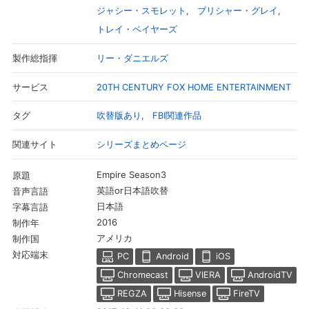
ジャシー・スモレット
ブリシャー・グレイ
トレイ・ベイヤーズ
リー・ダニエルズ
製作総指揮
20TH CENTURY FOX HOME ENTERTAINMENT
サービス
吹替版あり
FBI関連作品
タグ
シリーズまとめページ
関連サイト
Empire Season3
原題
英語or日本語吹替
音声言語
日本語
字幕言語
2016
制作年
アメリカ
制作国
対応端末
PC
Android
iOS
Chromecast
VIERA
AndroidTV
REGZA
Hisense
FireTV