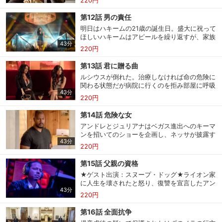
220円
い出すためにある人物に会いにいく。
スマホなどでRakuten TVを視聴する際のデ
第12話 男の責任
視聴デバイス一覧
バイス連携の設定ができます。
明日はハキームの21歳の誕生日。盛大に祝って
ほしいハキームはアピールを繰り返すが、家族
43分
は冷ややかだ。歴史的な１日にしようとバーを
視聴年齢制限の変更時にパスコード入力が
220円
ハシゴしライブ配信を始めるが…。
パスコード設定
求められるのでお子さまがいても安心で
す。
第13話 君に贈る曲
ルシウスが倒れた。治療しなければ命の危険に
関わる状態だが病院に行くのを拒み部屋に呼吸
メルマガの配信停止、配信先のメールアド
メルマガ
43分
レスの変更が可能です。
器を運ばせる。そして裏切り者がいるとサース
220円
ティに家族を見張るように命じる。
第14話 危険な女
定額見放題コンテンツの解約はこちらから
定額見放題解約
アンドレとジュリアナはベガス進出へのキーマ
可能です。
ンを招いてのショーを企画し、ネッサが披露す
43分
る曲をトリーに依頼。トリーは契約を無視し、
220円
ルシウスに内緒で作ると約束する。
ログアウト
第15話 父親の資格
★ゲスト出演：スヌープ・ドッグ★ライオン家
に人生を壊されたと怒り、復讐を宣言したアン
43分
ジェロと母親は一家を破滅に追い込むべく行動
220円
を開始。クッキーはルシウスに、協力して解決
しようと持ちかけるが…。
第16話 全面抗争