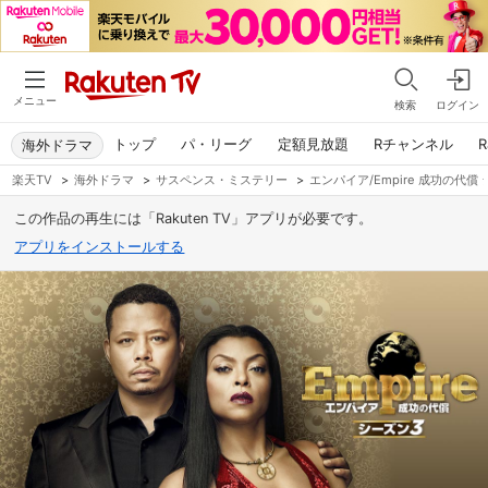
メニュー
検索
ログイン
トップ
パ・リーグ
定額見放題
Rチャンネル
R
海外ドラマ
楽天TV
>
海外ドラマ
>
サスペンス・ミステリー
>
エンパイア/Empire 成功の代償
この作品の再生には「Rakuten TV」アプリが必要です。
アプリをインストールする