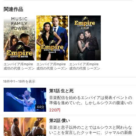
関連作品
エンパイア/Empire
エンパイア/Empire
エンパイア/Empire
成功の代償 シーズン
成功の代償 シーズン
成功の代償 シーズン
1
2
4
18件中1～18件を表示
第1話 生と死
音楽配信を始めるエンパイアは発表イベントの
準備を進めていた。しかしルシウスの腹違いの
44分
弟と判明したＦＢＩ捜査官のタリクは執拗に一
220円
家に付きまとい揺さぶりをかける。
第2話 償い
音楽と息子以外のことではルシウスと関わらな
いことを宣言したクッキーに、ジャマルの新曲