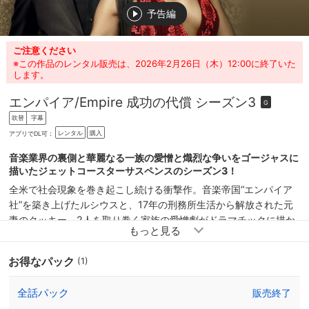
予告編
ご注意ください
※この作品のレンタル販売は、2026年2月26日（木）12:00に終了いた
します。
エンパイア/Empire 成功の代償 シーズン3
G
吹替
字幕
レンタル
購入
アプリでDL可：
音楽業界の裏側と華麗なる一族の愛憎と熾烈な争いをゴージャスに
描いたジェットコースターサスペンスのシーズン3！
全米で社会現象を巻き起こし続ける衝撃作。音楽帝国“エンパイア
社”を築き上げたルシウスと、17年の刑務所生活から解放された元
妻のクッキー。2人を取り巻く家族の愛憎劇がドラマチックに描か
れる。愛情、裏切り、復讐、嫉妬・・・予想だにしない波乱が次々
と巻き起こるジェットコースターサスペンス。シーズン3では、マ
お得なパック
(1)
ライア・キャリー等の大物スターがゲスト出演。ゴールデン・グロ
ーブ女優賞受賞作品。
全話パック
販売終了