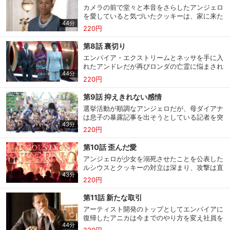
カメラの前で堂々と本音をさらしたアンジェロ
を愛していると気づいたクッキーは、家に来た
44分
彼を受け入れることにする。しかしアンジェロ
220円
購入明細
４ヵ月分の購入明細の確認が可能です。
の母親という壁が待ち受けていた。
第8話 裏切り
エンパイア・エクストリームとネッサを手に入
現在獲得済みのお得なクーポンを確認でき
れたアンドレだが再びロンダの亡霊に悩まされ
Myクーポン
ます。
44分
ていた。しかしロンダの声を払いのけネッサを
220円
本格的に売り出そうと画策し始める。
第9話 抑えきれない感情
レンタル、購入、定額見放題の購入履歴の
購入履歴
確認が可能です。こちらから視聴いただく
選挙活動が順調なアンジェロだが、母ダイアナ
と便利です。
は息子の暴露記事を出そうとしている記者を突
43分
き止め、クッキーと別れさせることを条件に、
220円
お気に入りに登録した作品を確認できま
ルシウスにもみ消しを依頼する。
お気に入り
す。お気に入りに追加した作品の削除も可
第10話 歪んだ愛
能です。
アンジェロが少女を溺死させたことを公表した
ルシウスとクッキーの対立は深まり、攻撃は直
サイト内の閲覧履歴を確認できます。履歴
43分
接的になり、家族だけでなくアーティストや会
閲覧履歴
220円
の削除も可能です。
社を巻き込んで亀裂は深まっていく。
第11話 新たな取引
サイト内で表示される作品の表示制限が可
アーティスト開発のトップとしてエンパイアに
視聴年齢制限
能です。5段階の年齢区分から選択できま
復帰したアニカは今までのやり方を変え社員を
す。
44分
掌握していくが、アニカを嫌うリアは彼女を追