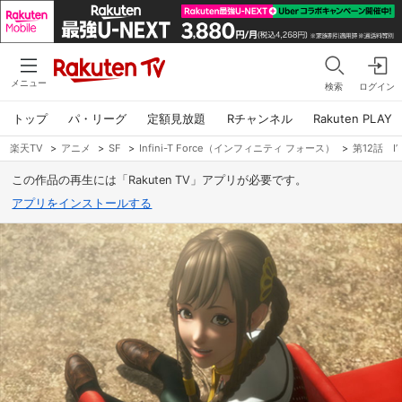
メニュー
検索
ログイン
トップ
パ・リーグ
定額見放題
Rチャンネル
Rakuten PLAY
楽天TV
>
アニメ
>
SF
>
Infini-T Force（インフィニティ フォース）
>
第12話 I’LL
この作品の再生には「Rakuten TV」アプリが必要です。
アプリをインストールする