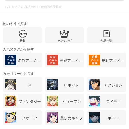
（C）タツノコプロ/Infini-T Force製作委員会
他の条件で探す
新着
ランキング
作品一覧
人気のタグから探す
名作アニメ特集
純愛アニメ特集
感動アニメ特集
カテゴリーから探す
会員設定
会員情報
閉じる
SF
ロボット
アクション
ファンタジー
ヒューマン
コメディ
基本情報、本人連絡先、パスワード 、クレ
会員情報変更
ジットカード情報の変更が可能です。
スポーツ
美少女キャラ
ホラー
決済方法変更
決済方法の変更が可能です。