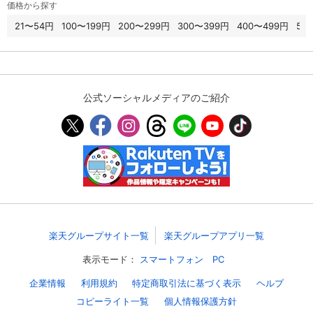
価格から探す
21〜54円
100〜199円
200〜299円
300〜399円
400〜499円
50
購入明細
４ヵ月分の購入明細の確認が可能です。
現在獲得済みのお得なクーポンを確認でき
Myクーポン
公式ソーシャルメディアのご紹介
ます。
レンタル、購入、定額見放題の購入履歴の
購入履歴
確認が可能です。こちらから視聴いただく
と便利です。
お気に入りに登録した作品を確認できま
お気に入り
す。お気に入りに追加した作品の削除も可
能です。
楽天グループサイト一覧
楽天グループアプリ一覧
サイト内の閲覧履歴を確認できます。履歴
閲覧履歴
の削除も可能です。
表示モード：
スマートフォン
PC
サイト内で表示される作品の表示制限が可
企業情報
利用規約
特定商取引法に基づく表示
ヘルプ
視聴年齢制限
能です。5段階の年齢区分から選択できま
コピーライト一覧
個人情報保護方針
す。