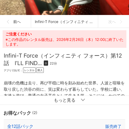
前へ
Infini-T Force（インフィニティ フォース）
次へ
ご注意ください
※この作品のレンタル販売は、2026年2月26日（木）12:00に終了いた
します。
Infini-T Force（インフィニティ フォース）
第12
話 I’LL FIND...
22分
G
レンタル
購入
アプリでDL可：
崩壊の危機は去り、再び平穏に時を刻み始めた世界。人波と喧噪を
取り戻した渋谷の街に、笑は変わらず暮らしていた。学校に通い、
友達と遊び、普通の女子高生として生きる笑。そこには、かつての
希望もなく全てに冷めた少女の姿は無く、その名前のごとく笑顔に
溢れた日常を送っている。だが、そんな彼女の周りに「彼ら」の姿
お得なパック
(2)
はなかった。あの日、彼女と４人のヒーローたちに何があったの
か。笑は一人静かに思いを巡らせる。
全12話パック
販売終了