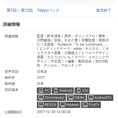
第7話～第12話 7daysパック
販売終了
詳細情報
監督：鈴木清祟 / 原作：タツノコプロ / 脚本：
関連情報
大野敏哉 / 音楽：やまだ豊 / 音響監督：明田川
仁 / 主題歌：flumpool「To be continued...」
/ エンディングテーマ：edda「チクタク」 / キ
ャラクター原案：大暮維人 / ヒーローデザイン
原案：さとうけいいち / スーツ・メカニックデ
ザイン：中北晃二 / 編集：奥田浩史 / 3DCG制
作：デジタル・フロンティア
日本語
音声言語
2017
制作年
日本
制作国
対応端末
PC
Android
iOS
Chromecast
VIERA
AndroidTV
REGZA
Hisense
FireTV
2017-12-20 12:00:00
公開開始日