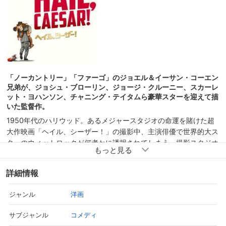
「ノーカントリー」「ファーゴ」のジョエル＆イーサン・コーエン
兄弟が、ジョシュ・ブローリン、ジョージ・クルーニー、スカーレ
ット・ヨハンソン、チャニング・テイタムら豪華スターを迎えて描
いた監督作。
1950年代のハリウッド。あるメジャースタジオの命運を賭けた超
大作映画「ヘイル、シーザー！」の撮影中、主演俳優で世界的大ス
ターのウィットロックが何者かに誘拐されてしまう。撮影スタジオ
は混乱し、事態の収拾を任された何でも屋が、セクシー若手女優や
ミュージカルスター、演技がヘタなアクション俳優ら個性あふれる
詳細情報
俳優たちを巻き込み、事件解決に向けて動いていく。
洋画
ジャンル
コメディ
サブジャンル