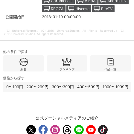
Chromecast
VIERA
AndroidTV
REGZA
Hisense
FireTV
2018-01-19 00:00:00
公開開始日
（C）Universal Pictures / （C）2016 UniversalStudios．All Rights Reserved．/ （C）
2016 Universal Studios. All Rights Reserved.
他の条件で探す
新着
ランキング
作品一覧
価格から探す
会員設定
会員情報
閉じる
0〜199円
200〜299円
300〜399円
400〜599円
1000〜1999円
基本情報、本人連絡先、パスワード 、クレ
会員情報変更
ジットカード情報の変更が可能です。
公式ソーシャルメディアのご紹介
決済方法変更
決済方法の変更が可能です。