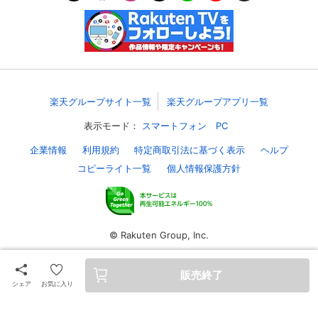
購入明細
４ヵ月分の購入明細の確認が可能です。
現在獲得済みのお得なクーポンを確認でき
Myクーポン
ます。
楽天グループサイト一覧
楽天グループアプリ一覧
表示モード：
スマートフォン
PC
レンタル、購入、定額見放題の購入履歴の
購入履歴
確認が可能です。こちらから視聴いただく
企業情報
利用規約
特定商取引法に基づく表示
ヘルプ
と便利です。
コピーライト一覧
個人情報保護方針
お気に入りに登録した作品を確認できま
お気に入り
す。お気に入りに追加した作品の削除も可
能です。
© Rakuten Group, Inc.
サイト内の閲覧履歴を確認できます。履歴
閲覧履歴
の削除も可能です。
販売終了
サイト内で表示される作品の表示制限が可
シェア
お気に入り
視聴年齢制限
能です。5段階の年齢区分から選択できま
す。