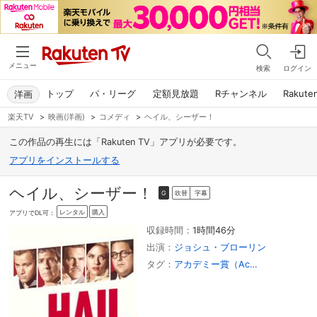
メニュー
検索
ログイン
トップ
パ・リーグ
定額見放題
Rチャンネル
Rakute
洋画
楽天TV
>
映画(洋画)
>
コメディ
>
ヘイル、シーザー！
この作品の再生には「Rakuten TV」アプリが必要です。
アプリをインストールする
ヘイル、シーザー！
吹替
字幕
G
レンタル
購入
アプリでDL可：
収録時間：
1時間46分
出演：
ジョシュ・ブローリン
タグ：
アカデミー賞（Academy Awards