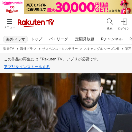
メニュー
検索
ログイン
トップ
パ・リーグ
定額見放題
Rチャンネル
R
海外ドラマ
楽天TV
>
海外ドラマ
>
サスペンス・ミステリー
>
スキャンダル シーズン5
>
第7
この作品の再生には「Rakuten TV」アプリが必要です。
アプリをインストールする