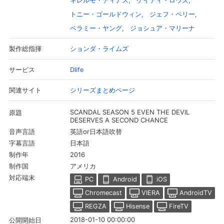
ギレルモ・ディアス
ケイティ・ロウズ
トニー・ゴールドウィン
ジェフ・ペリー
ベラミー・ヤング
ジョシュア・マリーナ
ションダ・ライムズ
製作総指揮
Dlife
サービス
シリーズまとめページ
関連サイト
SCANDAL SEASON 5 EVEN THE DEVIL
原題
DESERVES A SECOND CHANCE
英語or日本語吹替
音声言語
日本語
会員設定
会員情報
閉じる
字幕言語
2016
制作年
アメリカ
制作国
対応端末
PC
Android
iOS
基本情報、本人連絡先、パスワード 、クレ
会員情報変更
ジットカード情報の変更が可能です。
Chromecast
VIERA
AndroidTV
REGZA
Hisense
FireTV
決済方法変更
決済方法の変更が可能です。
2018-01-10 00:00:00
公開開始日