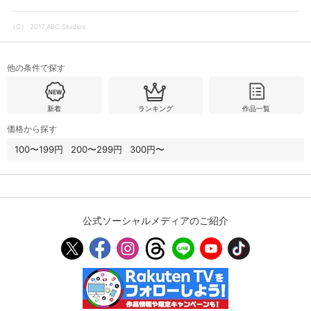
（C） 2017 ABC Studios
購入明細
４ヵ月分の購入明細の確認が可能です。
他の条件で探す
現在獲得済みのお得なクーポンを確認でき
Myクーポン
ます。
新着
ランキング
作品一覧
価格から探す
レンタル、購入、定額見放題の購入履歴の
購入履歴
確認が可能です。こちらから視聴いただく
100〜199円
200〜299円
300円〜
と便利です。
お気に入りに登録した作品を確認できま
お気に入り
す。お気に入りに追加した作品の削除も可
能です。
公式ソーシャルメディアのご紹介
サイト内の閲覧履歴を確認できます。履歴
閲覧履歴
の削除も可能です。
サイト内で表示される作品の表示制限が可
視聴年齢制限
能です。5段階の年齢区分から選択できま
す。