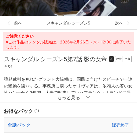
前へ
スキャンダル シーズン5
次へ
ご注意ください
※この作品のレンタル販売は、2026年2月26日（木）12:00に終了いた
します。
スキャンダル シーズン5
第7話 影の女帝
吹替
字幕
G
43分
弾劾裁判を免れたグラント大統領は、国民に向けたスピーチで一連
の騒動を謝罪する。事務所に戻ったオリヴィアは、依頼人の若い女
性ハンナから2年間、大学で師事していたフランク・ホランドに暴
行されたと聞かされ驚く。ホランドはフェミニズムの英雄とたたえ
られる国民的作家で、グラント大統領が大統領自由勲章を授与して
お得なパック
(1)
いた。だが、ハンナと同じように薬で眠らされて暴行された元女子
大学生が十数人いることが判明し……。
全話パック
販売終了