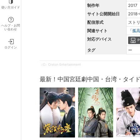
制作年
2017
使い方ガイド
サイト公開開始日
2018-
配信形式
スト
ヘルプ・お問
い合わせ
関連サイト
「孤高
対応デバイス
P
ログイン
タグ
ー
（C）Croton Entertainment
最新！中国宮廷劇中国・台湾・タイ