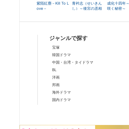
紫陌紅塵－Kill To L
青衿志（せいきん
成化十四年
ove－
し）～後宮の丞相
咲く秘密～
～
ジャンルで探す
宝塚
韓国ドラマ
中国・台湾・タイドラマ
BL
洋画
邦画
海外ドラマ
国内ドラマ