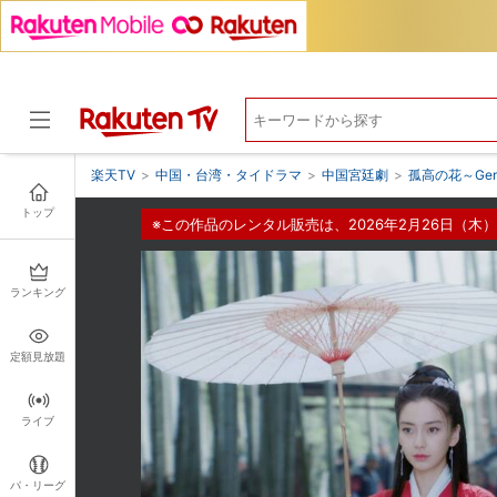
楽天TV
>
中国・台湾・タイドラマ
>
中国宮廷劇
>
孤高の花～Gene
トップ
※この作品のレンタル販売は、2026年2月26日（木）
ドラマ
ランキング
定額見放題
ライブ
パ・リーグ