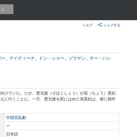
楽天チケット
した
エンタメニュース
推し楽
ヘルプ
シェアする
ボー
マイディーナ
ドン・シャー
ゾウヤン
チー・ハン
し向けていた。だが、楚北捷（そほくしょう）が張（ちょう）貴妃
迎えに行くことに。一方、楚北捷を罠にはめた張貴妃は、彼に積年
中国宮廷劇
ー
日本語