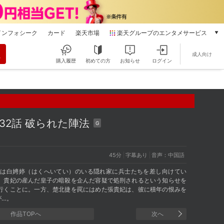
インフォシーク
カード
楽天市場
楽天グループのエンタメサービス
動画配信
成人向け
楽天TV
購入履歴
初めての方
お知らせ
ログイン
本/ゲーム/CD/DVD
楽天ブックス
電子書籍
楽天Kobo
雑誌読み放題
32話 破られた陣法
G
楽天マガジン
音楽配信
楽天ミュージック
45分
字幕あり
音声：中国語
動画配信ガイド
）は白娉婷（はくへいてい）のいる隠れ家に兵士たちを差し向けてい
Rakuten PLAY
）貴妃の産んだ皇子の暗殺を企んだ容疑で処刑されるという知らせを
行くことに。一方、楚北捷を罠にはめた張貴妃は、彼に積年の恨みを
無料テレビ
が…。
Rチャンネル
作品TOPへ
次へ
チケット