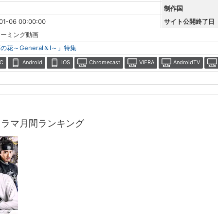
制作国
01-06 00:00:00
サイト公開終了日
リーミング動画
の花～General＆I～」特集
C
Android
iOS
Chromecast
VIERA
AndroidTV
ドラマ月間ランキング