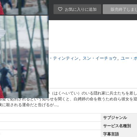
販売終了しま
アンジェラベイビー
ガン・ティンティン
スン・イーチョウ
ユー・
た何侠（かきょう）は白娉婷（はくへいてい）のいる隠れ家に兵士たちを差
容疑で処刑されるという知らせを聞くと、白娉婷の命を救うため自ら彼女を
侠に殺される運命だと告げるが…。
サブジャンル
サービス名種別
語
字幕言語