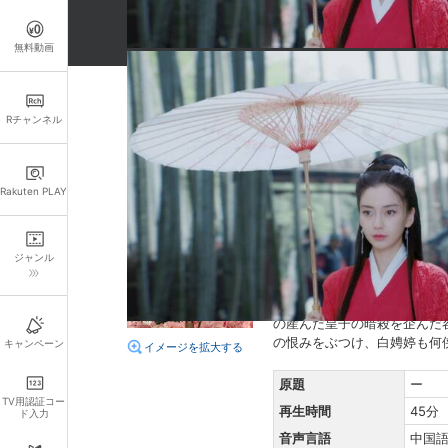
無料動画
詳細情報
Rチャンネル
キャスト・スタッフ
出演：
ウォレス・チョン
Rakuten PLAY
監督：
ジュ・ジャオリャン
脚本：
チャン・ヨンチェン
ジャンル
あらすじ
司馬弘（しばこう）と取引し
の産んだ皇子の暗殺を企んだ
の恨みをぶつけ、白娉婷も何
キャンペーン
イメージを拡大する
原題
ー
TV用認証コー
再生時間
45分
ド入力
音声言語
中国