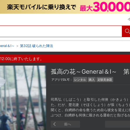
ral＆I～
>
第32話 破られた陣法
12:00に終了いたします。
孤高の花～General＆I～
第
アプリでDL可：
レンタル
購入
定額見放題
司馬弘（しばこう）と取引した何侠（かきょう
た。だが、楚北捷（そほくしょう）が張（ちょう
聞くと、白娉婷の命を救うため自ら彼女を迎えに
ぶつけ、白娉婷も何侠に殺される運命だと告げる
前へ