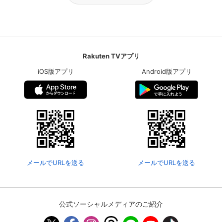
Rakuten TVアプリ
iOS版アプリ
Android版アプリ
メールでURLを送る
メールでURLを送る
公式ソーシャルメディアのご紹介