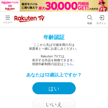
メニュー
検索
ログイン
年齢認証
ここから先は12歳未満の方は
保護者と一緒にお楽しみください。
Rakuten TVでは、
表示する作品を制御できます。
視聴年齢制限の設定は
こちら
。
あなたは12歳以上ですか？