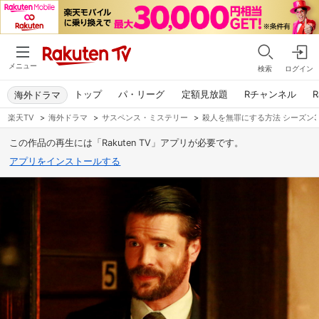
メニュー
検索
ログイン
トップ
パ・リーグ
定額見放題
Rチャンネル
R
海外ドラマ
楽天TV
>
海外ドラマ
>
サスペンス・ミステリー
>
殺人を無罪にする方法 シーズン
この作品の再生には「Rakuten TV」アプリが必要です。
アプリをインストールする