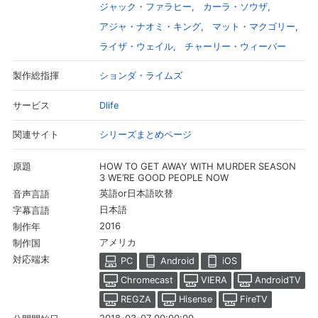
ジャック・ファラヒー
カーラ・ソウザ
アジャ・ナオミ・キング
マット・マクゴリー
ライザ・ウェイル
チャーリー・ウィーバー
ションダ・ライムズ
製作総指揮
Dlife
サービス
シリーズまとめページ
関連サイト
HOW TO GET AWAY WITH MURDER SEASON
原題
3 WE’RE GOOD PEOPLE NOW
英語or日本語吹替
音声言語
会員設定
会員情報
閉じる
日本語
字幕言語
2016
制作年
アメリカ
制作国
基本情報、本人連絡先、パスワード 、クレ
対応端末
会員情報変更
PC
Android
iOS
ジットカード情報の変更が可能です。
Chromecast
VIERA
AndroidTV
REGZA
Hisense
FireTV
決済方法変更
決済方法の変更が可能です。