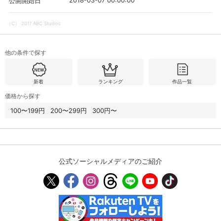
2018-03-07 00:00:00
公開開始日
（C） 2017 ABC Studios
購入明細
４ヵ月分の購入明細の確認が可能です。
他の条件で探す
現在獲得済みのお得なクーポンを確認でき
Myクーポン
ます。
新着
ランキング
作品一覧
レンタル、購入、定額見放題の購入履歴の
価格から探す
購入履歴
確認が可能です。こちらから視聴いただく
と便利です。
100〜199円
200〜299円
300円〜
お気に入りに登録した作品を確認できま
お気に入り
す。お気に入りに追加した作品の削除も可
能です。
公式ソーシャルメディアのご紹介
サイト内の閲覧履歴を確認できます。履歴
閲覧履歴
の削除も可能です。
サイト内で表示される作品の表示制限が可
視聴年齢制限
能です。5段階の年齢区分から選択できま
す。