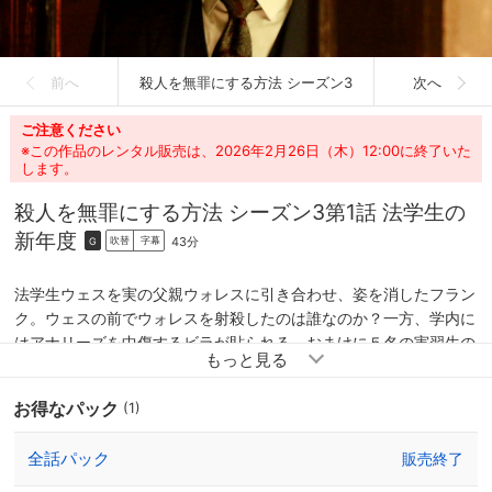
前へ
殺人を無罪にする方法 シーズン3
次へ
ご注意ください
※この作品のレンタル販売は、2026年2月26日（木）12:00に終了いた
します。
殺人を無罪にする方法 シーズン3
第1話 法学生の
新年度
43分
吹替
字幕
G
法学生ウェスを実の父親ウォレスに引き合わせ、姿を消したフラン
ク。ウェスの前でウォレスを射殺したのは誰なのか？一方、学内に
はアナリーズを中傷するビラが貼られる。おまけに５名の実習生の
成績は芳しくなく、彼女の教授としての評判は地に落ちてしまう。
窮地のアナリーズは学長にある提案をする。その２か月後、炎上す
お得なパック
(1)
るキーティング法律事務所から遺体が運び出され、アナリーズはそ
の顔を見て号泣する。
全話パック
販売終了