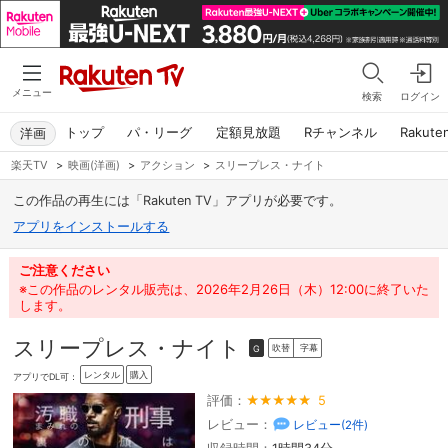
メニュー
検索
ログイン
トップ
パ・リーグ
定額見放題
Rチャンネル
Rakute
洋画
楽天TV
>
映画(洋画)
>
アクション
>
スリープレス・ナイト
この作品の再生には「Rakuten TV」アプリが必要です。
アプリをインストールする
ご注意ください
※この作品のレンタル販売は、2026年2月26日（木）12:00に終了いた
します。
スリープレス・ナイト
吹替
字幕
G
レンタル
購入
アプリでDL可：
評価：
5
レビュー：
レビュー(
2
件)