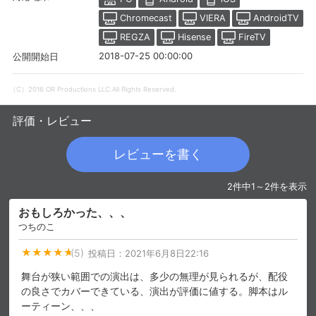
Chromecast
VIERA
AndroidTV
REGZA
Hisense
FireTV
2018-07-25 00:00:00
公開開始日
（C）2016 OR Productions LLC.All Rights Reserved.
評価・レビュー
レビューを書く
2件中1～2件を表示
会員設定
会員情報
閉じる
おもしろかった、、、
つちのこ
(5)
投稿日：
2021年6月8日22:16
基本情報、本人連絡先、パスワード 、クレ
会員情報変更
ジットカード情報の変更が可能です。
舞台が狭い範囲での演出は、多少の無理が見られるが、配役
の良さでカバーできている、演出が評価に値する。脚本はル
ーティーン、、、
決済方法変更
決済方法の変更が可能です。