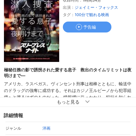
収録時間：
1時間34分
予告編
出演：
ジェイミー・フォックス
タグ：
100分で観れる映画
予告編
極秘任務の影で誘拐された愛する息子 救出のタイムリミットは夜
明けまで―
アメリカ、ラスベガス。ヴィンセント刑事は相棒とともに、輸送中
のドラッグの強奪に成功する。それはカジノ王ルビーノから犯罪組
織へと渡るはずのものだった。情報網に引っかかり、犯行を知られ
た彼はルビーノに息子を拉致され、ドラッグの返却を強要される。
一方で、内務調査官ブライアントはヴィンセントが汚職警官ではな
詳細情報
いかと疑惑の目を向け、捜査に乗り出していた。孤立無援の状況下
で、ヴィセントは最愛の息子を奪還すべく、ルビーノが経営するホ
洋画
ジャンル
テルへと乗り込んでいく。しかし、そこにはルビーノだけではな