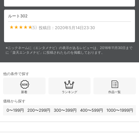
ルート302
購入明細
４ヵ月分の購入明細の確認が可能です。
(5)
投稿日：
2020年5月14日23:30
現在獲得済みのお得なクーポンを確認でき
Myクーポン
ます。
※ニックネームに（エンタメナビ）の表示があるレビューは、2016年11月30日まで
に「楽天エンタメナビ」に投稿されたものを掲載しております。
レンタル、購入、定額見放題の購入履歴の
購入履歴
確認が可能です。こちらから視聴いただく
と便利です。
他の条件で探す
お気に入りに登録した作品を確認できま
お気に入り
す。お気に入りに追加した作品の削除も可
能です。
新着
ランキング
作品一覧
価格から探す
サイト内の閲覧履歴を確認できます。履歴
閲覧履歴
の削除も可能です。
0〜199円
200〜299円
300〜399円
400〜599円
1000〜1999円
サイト内で表示される作品の表示制限が可
視聴年齢制限
能です。5段階の年齢区分から選択できま
す。