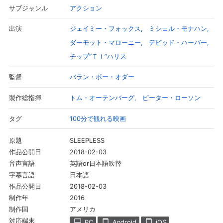
く、その取引相手であるギャング、ノヴァクの魔の手や、ブライア
アクション
サブジャンル
ントの捜査網が待ち受けていた……。
ジェイミー・フォックス
ミシェル・モナハン
出演
ダーモット・マローニー
デビッド・ハーバー
チップ“ＴＩ”ハリス
バラン・ボー・オダー
監督
トム・オーテンバーグ
ピーター・ローソン
製作総指揮
100分で観れる映画
タグ
SLEEPLESS
原題
2018-02-03
作品公開日
英語or日本語吹替
音声言語
日本語
字幕言語
2018-02-03
作品公開日
2016
制作年
アメリカ
制作国
対応端末
PC
Android
iOS