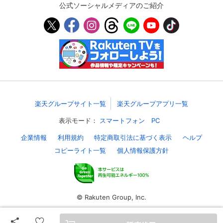
公式ソーシャルメディアのご紹介
スマホなどでRakuten TVを視聴する際のデ
視聴デバイス一覧
バイス連携の設定ができます。
視聴年齢制限の変更時にパスコード入力が
パスコード設定
求められるのでお子さまがいても安心で
す。
メルマガの配信停止、配信先のメールアド
メルマガ
レスの変更が可能です。
楽天グループサイト一覧
楽天グループアプリ一覧
表示モード：
スマートフォン
PC
定額見放題コンテンツの解約はこちらから
定額見放題解約
可能です。
企業情報
利用規約
特定商取引法に基づく表示
ヘルプ
コピーライト一覧
個人情報保護方針
ログアウト
© Rakuten Group, Inc.