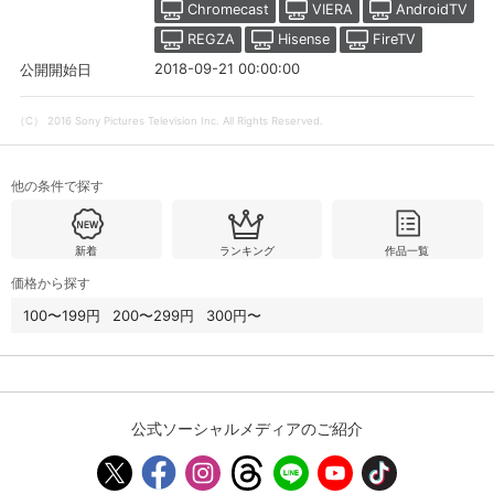
Chromecast
VIERA
AndroidTV
REGZA
Hisense
FireTV
2018-09-21 00:00:00
購入明細
４ヵ月分の購入明細の確認が可能です。
公開開始日
（C） 2016 Sony Pictures Television Inc. All Rights Reserved.
現在獲得済みのお得なクーポンを確認でき
Myクーポン
ます。
他の条件で探す
レンタル、購入、定額見放題の購入履歴の
購入履歴
確認が可能です。こちらから視聴いただく
と便利です。
新着
ランキング
作品一覧
価格から探す
お気に入りに登録した作品を確認できま
お気に入り
す。お気に入りに追加した作品の削除も可
100〜199円
200〜299円
300円〜
能です。
サイト内の閲覧履歴を確認できます。履歴
閲覧履歴
の削除も可能です。
公式ソーシャルメディアのご紹介
サイト内で表示される作品の表示制限が可
視聴年齢制限
能です。5段階の年齢区分から選択できま
す。