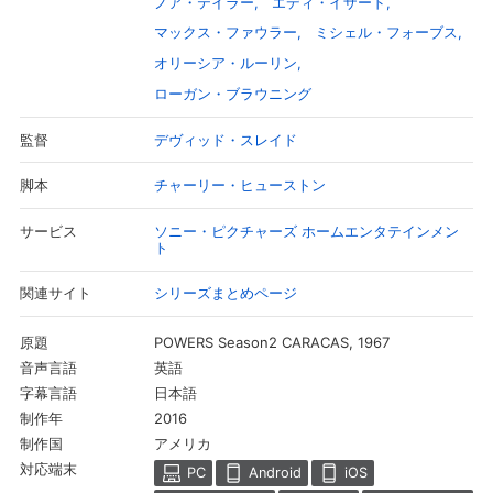
ノア・テイラー
エディ・イザード
マックス・ファウラー
ミシェル・フォーブス
オリーシア・ルーリン
ローガン・ブラウニング
デヴィッド・スレイド
監督
チャーリー・ヒューストン
脚本
ソニー・ピクチャーズ ホームエンタテインメン
サービス
ト
シリーズまとめページ
関連サイト
会員設定
会員情報
閉じる
POWERS Season2 CARACAS, 1967
原題
英語
音声言語
日本語
字幕言語
基本情報、本人連絡先、パスワード 、クレ
会員情報変更
ジットカード情報の変更が可能です。
2016
制作年
アメリカ
制作国
対応端末
PC
Android
iOS
決済方法変更
決済方法の変更が可能です。