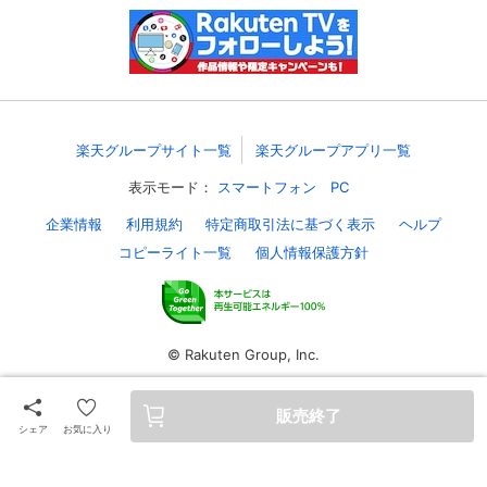
スマホなどでRakuten TVを視聴する際のデ
視聴デバイス一覧
バイス連携の設定ができます。
視聴年齢制限の変更時にパスコード入力が
パスコード設定
求められるのでお子さまがいても安心で
す。
楽天グループサイト一覧
楽天グループアプリ一覧
表示モード：
スマートフォン
PC
メルマガの配信停止、配信先のメールアド
メルマガ
レスの変更が可能です。
企業情報
利用規約
特定商取引法に基づく表示
ヘルプ
コピーライト一覧
個人情報保護方針
定額見放題コンテンツの解約はこちらから
定額見放題解約
可能です。
© Rakuten Group, Inc.
ログアウト
販売終了
シェア
お気に入り