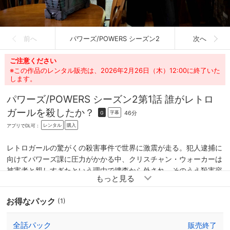
前へ
パワーズ/POWERS シーズン2
次へ
ご注意ください
※この作品のレンタル販売は、2026年2月26日（木）12:00に終了いた
します。
パワーズ/POWERS シーズン2
第1話 誰がレトロ
ガールを殺したか？
46分
字幕
G
レンタル
購入
アプリでDL可：
レトロガールの驚がくの殺害事件で世界に激震が走る。犯人逮捕に
向けてパワーズ課に圧力がかかる中、クリスチャン・ウォーカーは
被害者と親しすぎたという理由で捜査から外され、そのうえ殺害容
疑もかけられる。彼が愛した女性に報いるには、規則破りの大胆な
行動が必要だが…。
お得なパック
(1)
全話パック
販売終了