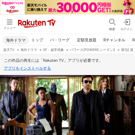
メニュー
検索
ログイン
トップ
パ・リーグ
定額見放題
Rチャンネル
R
海外ドラマ
楽天TV
>
海外ドラマ
>
SF・超常現象
>
パワーズ/POWERS シーズン2
>
第1話 
この作品の再生には「Rakuten TV」アプリが必要です。
アプリをインストールする