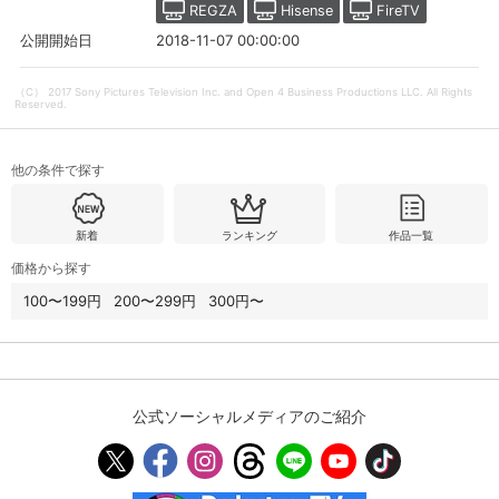
REGZA
Hisense
FireTV
2018-11-07 00:00:00
公開開始日
購入明細
４ヵ月分の購入明細の確認が可能です。
（C） 2017 Sony Pictures Television Inc. and Open 4 Business Productions LLC. All Rights
Reserved.
現在獲得済みのお得なクーポンを確認でき
Myクーポン
ます。
他の条件で探す
レンタル、購入、定額見放題の購入履歴の
購入履歴
確認が可能です。こちらから視聴いただく
新着
ランキング
作品一覧
と便利です。
価格から探す
お気に入りに登録した作品を確認できま
100〜199円
200〜299円
300円〜
お気に入り
す。お気に入りに追加した作品の削除も可
能です。
サイト内の閲覧履歴を確認できます。履歴
閲覧履歴
の削除も可能です。
公式ソーシャルメディアのご紹介
サイト内で表示される作品の表示制限が可
視聴年齢制限
能です。5段階の年齢区分から選択できま
す。