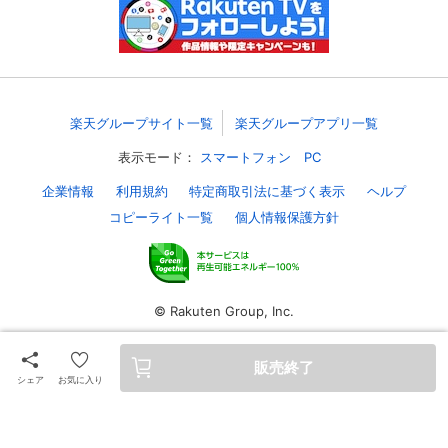
スマホなどでRakuten TVを視聴する際のデ
視聴デバイス一覧
バイス連携の設定ができます。
視聴年齢制限の変更時にパスコード入力が
パスコード設定
求められるのでお子さまがいても安心で
楽天グループサイト一覧
楽天グループアプリ一覧
す。
表示モード：
スマートフォン
PC
メルマガの配信停止、配信先のメールアド
メルマガ
レスの変更が可能です。
企業情報
利用規約
特定商取引法に基づく表示
ヘルプ
コピーライト一覧
個人情報保護方針
定額見放題コンテンツの解約はこちらから
定額見放題解約
可能です。
© Rakuten Group, Inc.
ログアウト
販売終了
シェア
お気に入り