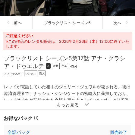
前へ
ブラックリスト シーズン5
次へ
ご注意ください
※この作品のレンタル販売は、2026年2月26日（木）12:00に終了いた
します。
ブラックリスト シーズン5
第17話 アナ・グラシ
ア・ドゥエルテ
43分
吹替
字幕
G
レンタル
購入
アプリでDL可：
レッドが電話していた相手のジェリー・ジュワルが殺される。彼は
港湾管理者で、ナッシュ・シンジケートの密輸入に荷担しており、
レッドはそれが記録された台帳を買おうとしていたのだ。だがFBI
の見立てではジェリーを殺したのは白人至上主義者のクーガン。レ
ッドはクーガンをさらってブリムリーに拷問させるが・・・。
お得なパック
(1)
全話パック
販売終了