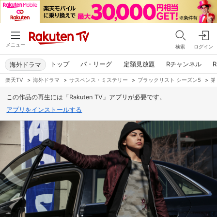
メニュー
検索
ログイン
トップ
パ・リーグ
定額見放題
Rチャンネル
R
海外ドラマ
楽天TV
>
海外ドラマ
>
サスペンス・ミステリー
>
ブラックリスト シーズン5
>
第
この作品の再生には「Rakuten TV」アプリが必要です。
アプリをインストールする