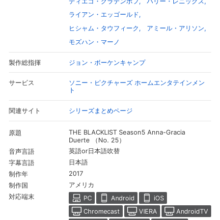
ディエゴ・クラテンホフ
ハリー・レニックス
ライアン・エッゴールド
ヒシャム・タウフィーク
アミール・アリソン
モズハン・マーノ
ジョン・ボーケンキャンプ
製作総指揮
ソニー・ピクチャーズ ホームエンタテインメン
サービス
ト
シリーズまとめページ
関連サイト
THE BLACKLIST Season5 Anna-Gracia
原題
Duerte （No. 25）
会員設定
会員情報
閉じる
英語or日本語吹替
音声言語
日本語
字幕言語
2017
制作年
基本情報、本人連絡先、パスワード 、クレ
会員情報変更
ジットカード情報の変更が可能です。
アメリカ
制作国
対応端末
PC
Android
iOS
Chromecast
VIERA
AndroidTV
決済方法変更
決済方法の変更が可能です。