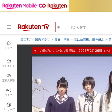
楽天TV
>
国内ドラマ
>
青春・学園
>
君は放課後、宙を飛ぶ
>
第
トップ
※この作品のレンタル販売は、2026年2月26日（木）
ドラマ
ランキング
定額見放題
ライブ
パ・リーグ