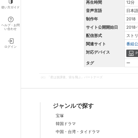
再生時間
12分
使い方ガイド
音声言語
日本
制作年
2018
ヘルプ・お問
サイト公開開始日
2018-
い合わせ
配信形式
スト
関連サイト
番組
ログイン
対応デバイス
P
タグ
ー
（c）「君は放課後、宙を飛ぶ」パートナーズ
ジャンルで探す
宝塚
韓国ドラマ
中国・台湾・タイドラマ