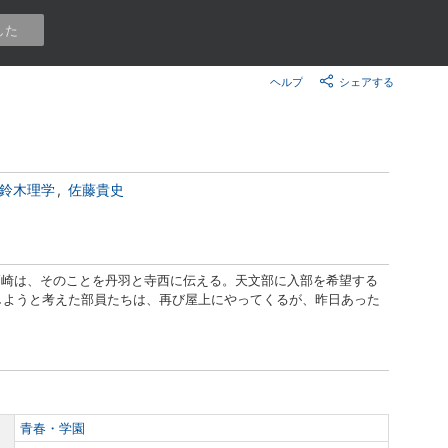
楽天チケット
した
エンタメニュース
推し楽
ヘルプ
シェアする
鈴木理学
佐藤貴史
高崎は、そのことを丹羽と寺西に伝える。天文部に入部を希望する
しようと考えた部員たちは、再び屋上にやってくるが、昨日あった
青春・学園