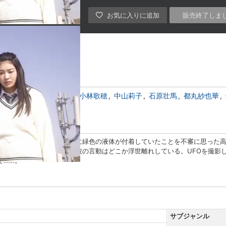
販売終了しま
星名美怜
柏木ひなた
小林歌穂
中山莉子
石原壮馬
都丸紗也華
葉山が左腕に包帯をし、そこに緑色の液体が付着していたことを不審に思った
室（ぶしつ）を訪れるが、彼の言動はどこか浮世離れしている。UFOを撮影
て……。
サブジャンル