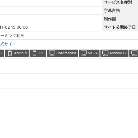
サービス名種別
語
字幕言語
制作国
11-02 15:00:00
サイト公開終了日
リーミング動画
公式サイト
C
Android
iOS
Chromecast
VIERA
AndroidTV