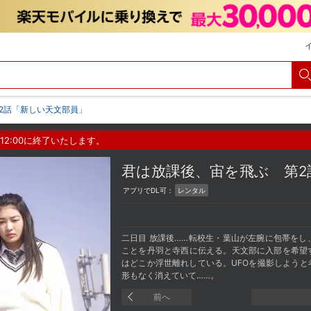
2話「新しい天文部員」
12:00に終了いたします。
君は放課後、宙を飛ぶ
第
アプリでDL可：
レンタル
二日目 放課後……転校生・葉山が左腕に包帯を
ことを丹羽と寺西に伝える。天文部に入部を希望
はどこか浮世離れしている。UFOを撮影しよう
形もなく消えていて……。
前へ