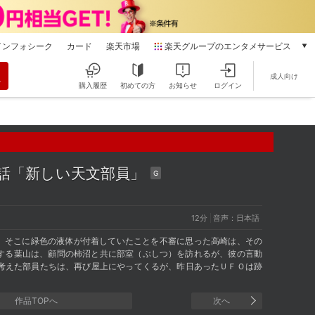
インフォシーク
カード
楽天市場
楽天グループのエンタメサービス
動画配信
成人向け
楽天TV
購入履歴
初めての方
お知らせ
ログイン
本/ゲーム/CD/DVD
楽天ブックス
電子書籍
楽天Kobo
雑誌読み放題
2話「新しい天文部員」
G
楽天マガジン
音楽配信
楽天ミュージック
12分
音声：日本語
動画配信ガイド
し、そこに緑色の液体が付着していたことを不審に思った高崎は、その
Rakuten PLAY
する葉山は、顧問の柿沼と共に部室（ぶしつ）を訪れるが、彼の言動
と考えた部員たちは、再び屋上にやってくるが、昨日あったＵＦＯは跡
無料テレビ
Rチャンネル
作品TOPへ
次へ
チケット