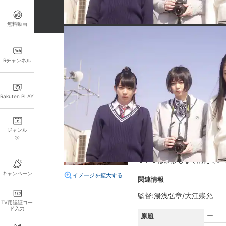
無料動画
詳細情報
Rチャンネル
キャスト・スタッフ
出演：
真山りか
安本彩花
Rakuten PLAY
脚本：
徳尾浩司
あらすじ
ジャンル
二日目 放課後……転校生・
葉山は、顧問の柿沼と共に部
ＵＦＯは跡形もなく消えてい
キャンペーン
イメージを拡大する
関連情報
監督:湯浅弘章/大江崇允
TV用認証コー
ド入力
原題
ー