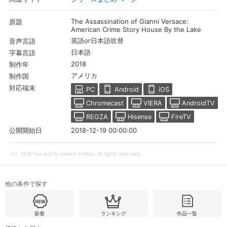
The Assassination of Gianni Versace:
原題
American Crime Story House By the Lake
購入明細
４ヵ月分の購入明細の確認が可能です。
英語or日本語吹替
音声言語
日本語
字幕言語
現在獲得済みのお得なクーポンを確認でき
2018
制作年
Myクーポン
ます。
アメリカ
制作国
対応端末
PC
Android
iOS
レンタル、購入、定額見放題の購入履歴の
Chromecast
VIERA
AndroidTV
購入履歴
確認が可能です。こちらから視聴いただく
と便利です。
REGZA
Hisense
FireTV
2018-12-19 00:00:00
公開開始日
お気に入りに登録した作品を確認できま
お気に入り
す。お気に入りに追加した作品の削除も可
能です。
（C）2018 Fox and its related entities. All rights reserved.
サイト内の閲覧履歴を確認できます。履歴
閲覧履歴
の削除も可能です。
他の条件で探す
サイト内で表示される作品の表示制限が可
視聴年齢制限
能です。5段階の年齢区分から選択できま
新着
ランキング
作品一覧
す。