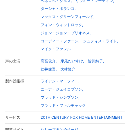
ペネロペ・クルス
リッキー・マーティン
ダーシャ・ポランコ
マックス・グリーンフィールド
フィン・ウィットロック
ジョン・ジョン・ブリオネス
コーディー・ファーン
ジュディス・ライト
マイク・ファレル
高宮俊介
岸尾だいすけ
皆川純子
声の出演
辻井健吾
大林隆介
ライアン・マーフィー
製作総指揮
会員設定
会員情報
閉じる
ニーナ・ジェイコブソン
ブラッド・シンプソン
基本情報、本人連絡先、パスワード 、クレ
ブラッド・ファルチャック
会員情報変更
ジットカード情報の変更が可能です。
20TH CENTURY FOX HOME ENTERTAINMENT
サービス
決済方法変更
決済方法の変更が可能です。
シリーズまとめページ
関連サイト