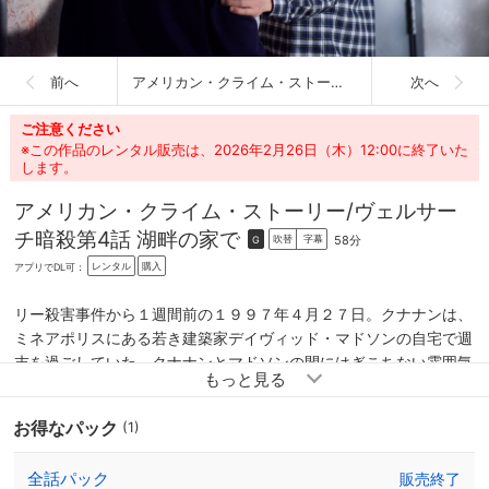
前へ
アメリカン・クライム・ストーリー/ヴェルサーチ暗殺
次へ
ご注意ください
※この作品のレンタル販売は、2026年2月26日（木）12:00に終了いた
します。
アメリカン・クライム・ストーリー/ヴェルサー
チ暗殺
第4話 湖畔の家で
58分
吹替
字幕
G
レンタル
購入
アプリでDL可：
リー殺害事件から１週間前の１９９７年４月２７日。クナナンは、
ミネアポリスにある若き建築家デイヴィッド・マドソンの自宅で週
末を過ごしていた。クナナンとマドソンの間にはぎこちない雰囲気
が漂うが、そこへ２人の共通の友人ジェフリー・トレイルが訪れ、
事態は急展開を迎える。湖の都ミネアポリスの小さな町で“連続殺
お得なパック
(1)
人鬼アンドリュー・クナナン”による悲劇が幕を開ける…。
全話パック
販売終了