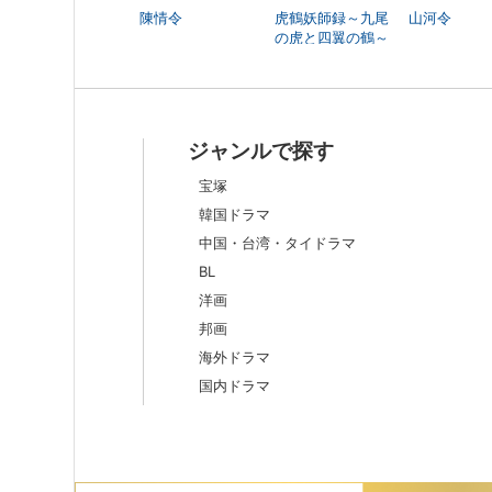
陳情令
虎鶴妖師録～九尾
山河令
の虎と四翼の鶴～
ジャンルで探す
宝塚
韓国ドラマ
中国・台湾・タイドラマ
BL
洋画
邦画
海外ドラマ
国内ドラマ