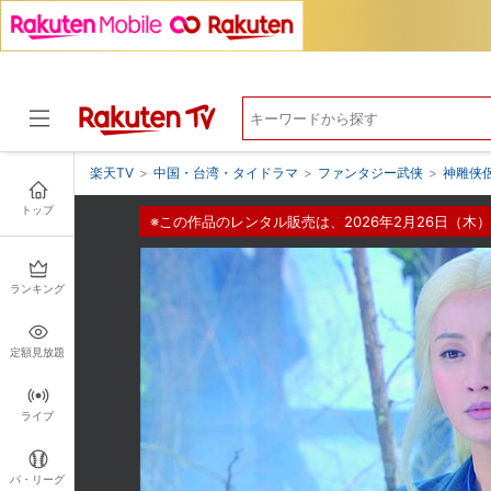
楽天TV
>
中国・台湾・タイドラマ
>
ファンタジー武侠
>
神雕侠
トップ
※この作品のレンタル販売は、2026年2月26日（木）
ドラマ
ランキング
定額見放題
ライブ
パ・リーグ