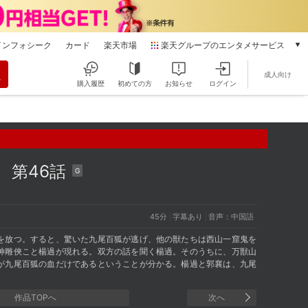
インフォシーク
カード
楽天市場
楽天グループのエンタメサービス
動画配信
成人向け
楽天TV
購入履歴
初めての方
お知らせ
ログイン
本/ゲーム/CD/DVD
楽天ブックス
電子書籍
楽天Kobo
雑誌読み放題
～
第46話
G
楽天マガジン
音楽配信
楽天ミュージック
45分
字幕あり
音声：中国語
動画配信ガイド
を放つ。すると、驚いた九尾百狐が逃げ、他の獣たちは西山一窟鬼を
Rakuten PLAY
神雕俠こと楊過が現れる。双方の話を聞く楊過。そのうちに、万獣山
無料テレビ
が九尾百狐の血だけであるということが分かる。楊過と郭襄は、九尾
Rチャンネル
チケット
作品TOPへ
次へ