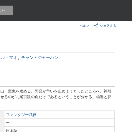
楽天チケット
エンタメニュース
した
推し楽
ヘルプ
シェアする
ェル・マオ
チャン・ジャーハン
西山一窟鬼を攻める。郭襄が争いを止めようとしたところへ、神雕
治せるのが九尾百狐の血だけであるということが分かる。楊過と郭
ファンタジー武侠
ー
日本語