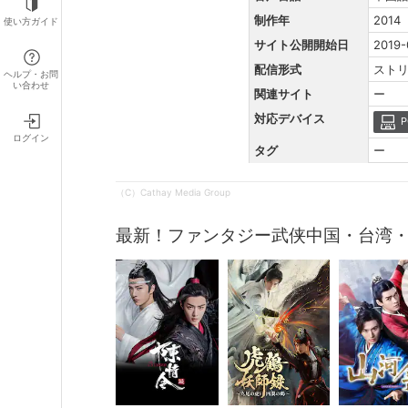
制作年
2014
使い方ガイド
サイト公開開始日
2019-
配信形式
スト
ヘルプ・お問
い合わせ
関連サイト
ー
対応デバイス
P
ログイン
タグ
ー
（C）Cathay Media Group
最新！ファンタジー武侠中国・台湾