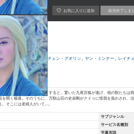
販売終了しま
暁）
ミシェル・チェン
チェン・グオリン
ヤン・ミンナー
レイチ
ット・チウ・リー
た西山一窟鬼は、火を放つ。すると、驚いた九尾百狐が逃げ、他の獣たちは
話を聞く楊過。そのうちに、万獣山荘の史叔剛がクドゥに怪我を負わされ、
う。そこには老婦人がいて…。
サブジャンル
サービス名種別
語
字幕言語