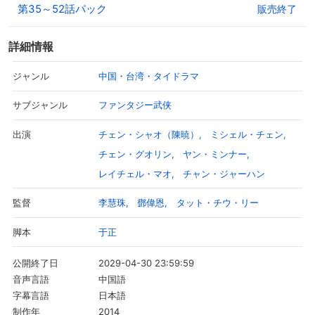
第35～52話パック
販売終了
詳細情報
中国・台湾・タイドラマ
ジャンル
ファンタジー武侠
サブジャンル
チェン・シャオ（陳暁）
ミシェル・チェン
出演
チェン・グオリン
ヤン・ミンナー
レイチェル・マオ
チャン・ジャーハン
李慧珠
鄧偉恩
タット・チウ・リー
監督
于正
脚本
2029-04-30 23:59:59
公開終了日
中国語
音声言語
日本語
字幕言語
2014
制作年