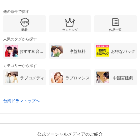
他の条件で探す
購入明細
４ヵ月分の購入明細の確認が可能です。
新着
ランキング
作品一覧
人気のタグから探す
現在獲得済みのお得なクーポンを確認でき
Myクーポン
ます。
おすすめ台湾・中国ドラマ
序盤無料
お得なパック
レンタル、購入、定額見放題の購入履歴の
購入履歴
確認が可能です。こちらから視聴いただく
カテゴリーから探す
と便利です。
ラブコメディ
ラブロマンス
中国宮廷劇
お気に入りに登録した作品を確認できま
お気に入り
す。お気に入りに追加した作品の削除も可
能です。
台湾ドラマトップへ
サイト内の閲覧履歴を確認できます。履歴
閲覧履歴
の削除も可能です。
サイト内で表示される作品の表示制限が可
視聴年齢制限
能です。5段階の年齢区分から選択できま
公式ソーシャルメディアのご紹介
す。