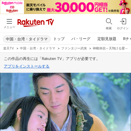
メニュー
検索
ログイン
トップ
パ・リーグ
定額見放題
Rチ
中国・台湾・タイドラマ
楽天TV
>
中国・台湾・タイドラマ
>
ファンタジー武侠
>
神雕侠侶～天翔ける愛～
この作品の再生には「Rakuten TV」アプリが必要です。
アプリをインストールする