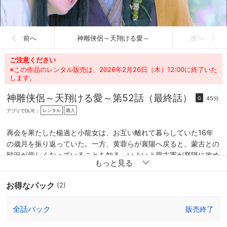
前へ
神雕侠侶～天翔ける愛～
次へ
ご注意ください
※この作品のレンタル販売は、2026年2月26日（木）12:00に終了いた
します。
神雕侠侶～天翔ける愛～
第52話（最終話）
45分
G
レンタル
購入
アプリでDL可：
再会を果たした楊過と小龍女は、お互い離れて暮らしていた16年
の歳月を振り返っていた。一方、黄蓉らが襄陽へ戻ると、蒙古との
戦況が厳しくなっていることを知る。いよいよ蒙古軍が襄陽に攻め
て来る。人質にされた郭襄は多くの兵士に囲まれ、今にも焼き殺さ
れそうになっていた。蒙古軍の先頭に立つ金輪法王は、10数える
お得なパック
(2)
うちに降伏しなければ郭襄を殺すと言い、数を数え始めたその
時…。
全話パック
販売終了