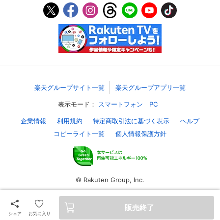
スマホなどでRakuten TVを視聴する際のデ
視聴デバイス一覧
バイス連携の設定ができます。
視聴年齢制限の変更時にパスコード入力が
パスコード設定
求められるのでお子さまがいても安心で
す。
メルマガの配信停止、配信先のメールアド
楽天グループサイト一覧
楽天グループアプリ一覧
メルマガ
レスの変更が可能です。
表示モード：
スマートフォン
PC
定額見放題コンテンツの解約はこちらから
企業情報
利用規約
特定商取引法に基づく表示
ヘルプ
定額見放題解約
可能です。
コピーライト一覧
個人情報保護方針
ログアウト
© Rakuten Group, Inc.
販売終了
シェア
お気に入り