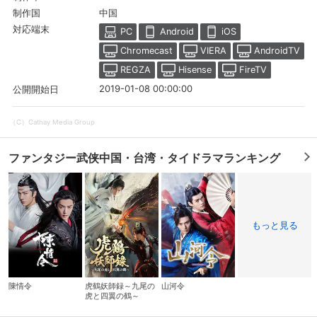
中国
制作国
対応端末
PC
Android
iOS
Chromecast
VIERA
AndroidTV
REGZA
Hisense
FireTV
2019-01-08 00:00:00
公開開始日
（C）Cathay Media Group
ファンタジー武侠中国・台湾・タイドラマランキング
会員設定
会員情報
閉じる
もっと見る
基本情報、本人連絡先、パスワード 、クレ
会員情報変更
ジットカード情報の変更が可能です。
陳情令
虎鶴妖師録～九尾の
山河令
虎と四翼の鶴～
決済方法変更
決済方法の変更が可能です。