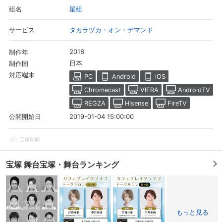
星組
組名
タカラヅカ・オン・デマンド
サービス
2018
制作年
日本
制作国
対応端末
PC
Android
iOS
Chromecast
VIERA
AndroidTV
REGZA
Hisense
FireTV
2019-01-04 15:00:00
公開開始日
（C）宝塚歌劇
宝塚 舞台宝塚・舞台ランキング
もっと見る