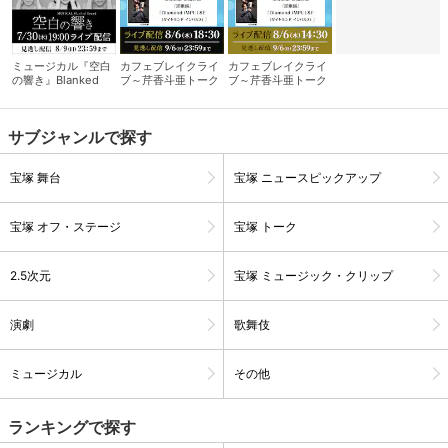
ミュージカル『空白
カフェブレイクライ
カフェブレイクライ
の響き』Blanked
ブ～芹香斗亜トーク
ブ～芹香斗亜トーク
Sound
サロン～ 夜の部
サロン～ 昼の部
サブジャンルで探す
宝塚 舞台
宝塚 ニュースピックアップ
宝塚 オフ・ステージ
宝塚 トーク
2.5次元
宝塚 ミュージック・クリップ
会員設定
会員情報
閉じる
演劇
歌舞伎
基本情報、本人連絡先、パスワード 、クレ
会員情報変更
ミュージカル
その他
ジットカード情報の変更が可能です。
ランキングで探す
決済方法変更
決済方法の変更が可能です。