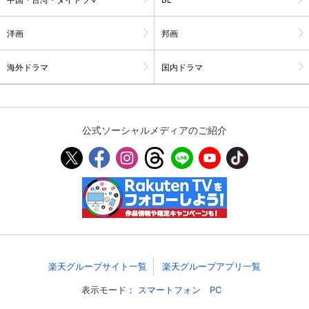
スマホなどでRakuten TVを視聴する際のデ
視聴デバイス一覧
バイス連携の設定ができます。
洋画
邦画
視聴年齢制限の変更時にパスコード入力が
海外ドラマ
国内ドラマ
パスコード設定
求められるのでお子さまがいても安心で
す。
メルマガの配信停止、配信先のメールアド
メルマガ
公式ソーシャルメディアのご紹介
レスの変更が可能です。
定額見放題コンテンツの解約はこちらから
定額見放題解約
可能です。
ログアウト
楽天グループサイト一覧
楽天グループアプリ一覧
表示モード：
スマートフォン
PC