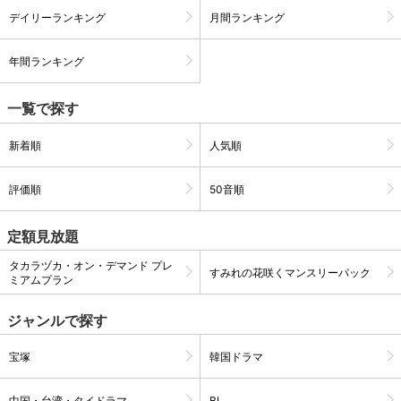
デイリーランキング
月間ランキング
購入明細
４ヵ月分の購入明細の確認が可能です。
年間ランキング
一覧で探す
現在獲得済みのお得なクーポンを確認でき
Myクーポン
ます。
新着順
人気順
レンタル、購入、定額見放題の購入履歴の
購入履歴
確認が可能です。こちらから視聴いただく
評価順
50音順
と便利です。
お気に入りに登録した作品を確認できま
定額見放題
お気に入り
す。お気に入りに追加した作品の削除も可
能です。
タカラヅカ・オン・デマンド プレ
すみれの花咲くマンスリーパック
ミアムプラン
サイト内の閲覧履歴を確認できます。履歴
閲覧履歴
の削除も可能です。
ジャンルで探す
宝塚
韓国ドラマ
サイト内で表示される作品の表示制限が可
視聴年齢制限
能です。5段階の年齢区分から選択できま
す。
中国・台湾・タイドラマ
BL