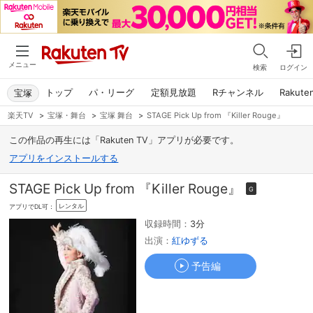
メニュー
検索
ログイン
トップ
パ・リーグ
定額見放題
Rチャンネル
Rakute
宝塚
楽天TV
>
宝塚・舞台
>
宝塚 舞台
>
STAGE Pick Up from 『Killer Rouge』
この作品の再生には「Rakuten TV」アプリが必要です。
アプリをインストールする
STAGE Pick Up from 『Killer Rouge』
G
レンタル
アプリでDL可：
収録時間：
3分
出演：
紅ゆずる
予告編