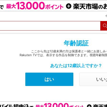
購入履歴
Myクーポン
購入明細
会員・カード情報変更
決済方法変更
メルマガ
パスコード設定
定額見放題解約
年齢認証
ここから先は12歳未満の方は保護者と一緒にお楽しみ
Rakuten TVでは、表示する作品を制御できます。視聴年齢制
あなたは12歳以上ですか？