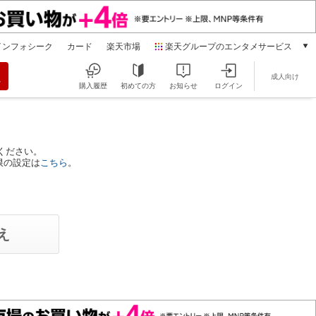
インフォシーク
カード
楽天市場
楽天グループのエンタメサービス
動画配信
成人向け
楽天TV
購入履歴
初めての方
お知らせ
ログイン
本/ゲーム/CD/DVD
楽天ブックス
電子書籍
楽天Kobo
ください。
限の設定は
こちら
。
雑誌読み放題
楽天マガジン
音楽配信
楽天ミュージック
動画配信ガイド
Rakuten PLAY
無料テレビ
Rチャンネル
チケット