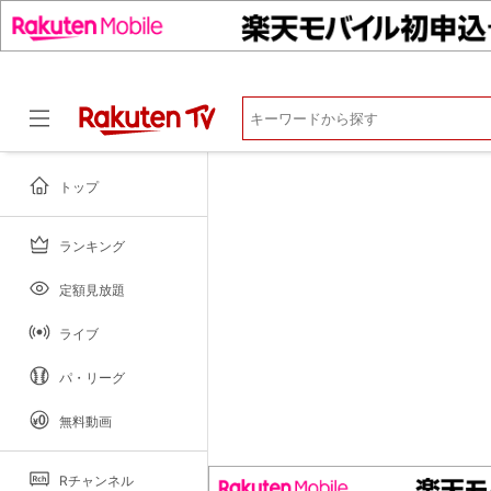
マイページ
閲覧履歴
お気に入り
視聴デバイス一覧
視聴年齢制限
トップ
ランキング
ドラマ
定額見放題
ライブ
パ・リーグ
無料動画
Rチャンネル