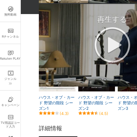
無料動画
再生する
関連作品
Rチャンネル
Rakuten PLAY
ジャンル
ハウス・オブ・カー
ハウス・オブ・カー
ハウス・
ド 野望の階段 シー
ド 野望の階段 シー
ド 野望の
キャンペーン
ズン1
ズン2
ズン3
(4.3)
(4.5)
TV用認証コー
ド入力
詳細情報