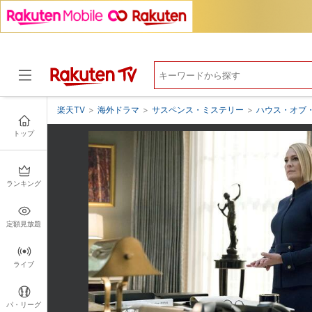
楽天TV
>
海外ドラマ
>
サスペンス・ミステリー
>
ハウス・オブ・
トップ
ドラマ
ランキング
定額見放題
ライブ
パ・リーグ