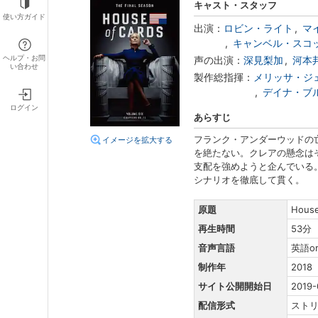
キャスト・スタッフ
使い方ガイド
出演：
ロビン・ライト
マ
キャンベル・スコ
ヘルプ・お問
声の出演：
深見梨加
河本
い合わせ
製作総指揮：
メリッサ・ジ
デイナ・ブ
ログイン
あらすじ
フランク・アンダーウッドの
イメージを拡大する
を絶たない。クレアの懸念は
支配を強めようと企んでいる
シナリオを徹底して貫く。
原題
House
再生時間
53分
音声言語
英語o
制作年
2018
サイト公開開始日
2019-
配信形式
スト