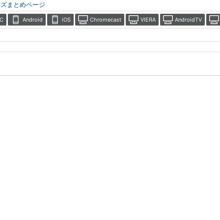
ーズまとめページ
C
Android
iOS
Chromecast
VIERA
AndroidTV