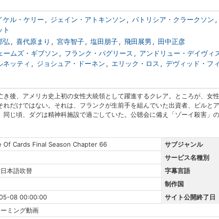
イケル・ケリー
ジェイン・アトキンソン
パトリシア・クラークソン
ット
邦弘
喜代原まり
宮寺智子
塩田朋子
飛田展男
田中正彦
ェームズ・ギブソン
フランク・パグリース
アンドリュー・デイヴィ
ルネッティ
ジョシュア・ドーネン
エリック・ロス
デヴィッド・フ
亡き後、アメリカ史上初の女性大統領として躍進するクレア。ところが、女
それだけではない。それは、フランクが生前手を組んでいた出資者、ビルと
。同じ頃、ダグは精神科施設で過ごしていた。公聴会に備え「ゾーイ殺害」
 Of Cards Final Season Chapter 66
サブジャンル
サービス名種別
r日本語吹替
字幕言語
制作国
05-08 00:00:00
サイト公開終了日
リーミング動画