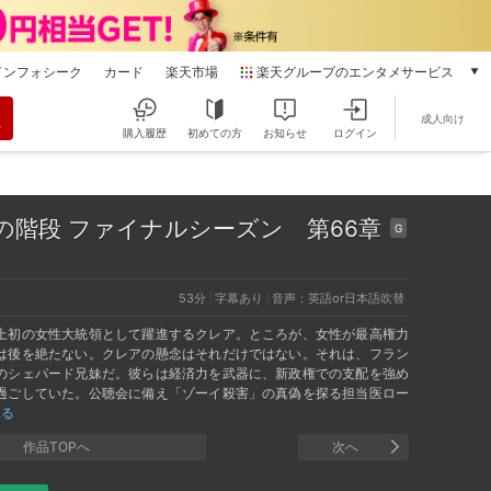
インフォシーク
カード
楽天市場
楽天グループのエンタメサービス
動画配信
成人向け
楽天TV
購入履歴
初めての方
お知らせ
ログイン
本/ゲーム/CD/DVD
楽天ブックス
電子書籍
望の階段 ファイナルシーズン
第66章
G
楽天Kobo
雑誌読み放題
楽天マガジン
53分
字幕あり
音声：英語or日本語吹替
音楽配信
上初の女性大統領として躍進するクレア。ところが、女性が最高権力
楽天ミュージック
は後を絶たない。クレアの懸念はそれだけではない。それは、フラン
動画配信ガイド
のシェパード兄妹だ。彼らは経済力を武器に、新政権での支配を強め
Rakuten PLAY
過ごしていた。公聴会に備え「ゾーイ殺害」の真偽を探る担当医ロー
見る
無料テレビ
Rチャンネル
作品TOPへ
次へ
チケット