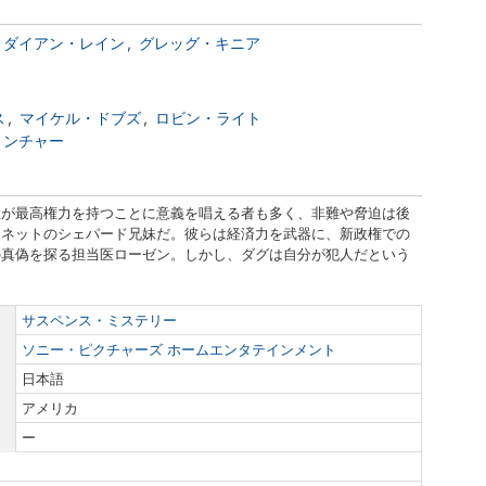
ダイアン・レイン
グレッグ・キニア
ス
マイケル・ドブズ
ロビン・ライト
ィンチャー
性が最高権力を持つことに意義を唱える者も多く、非難や脅迫は後
アネットのシェパード兄妹だ。彼らは経済力を武器に、新政権での
の真偽を探る担当医ローゼン。しかし、ダグは自分が犯人だという
サスペンス・ミステリー
ソニー・ピクチャーズ ホームエンタテインメント
日本語
アメリカ
ー