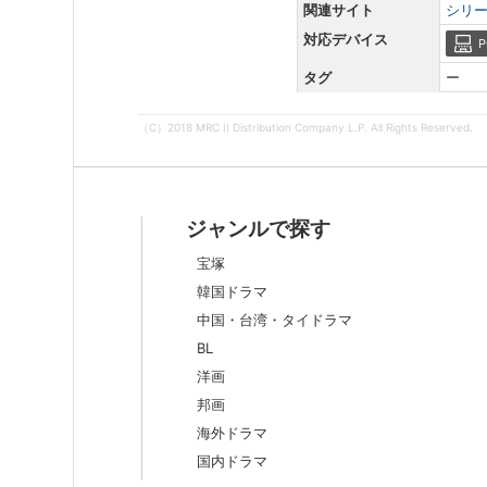
関連サイト
シリ
対応デバイス
P
タグ
ー
（C）2018 MRC II Distribution Company L.P. All Rights Reserved.
ジャンルで探す
宝塚
韓国ドラマ
中国・台湾・タイドラマ
BL
洋画
邦画
海外ドラマ
国内ドラマ