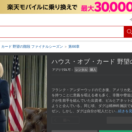
カード 野望の階段 ファイナルシーズン
>
第66章
ハウス・オブ・カード 野
アプリでDL可：
レンタル
購入
フランク・アンダーウッドの亡き後、アメリカ史
を持つことに意義を唱える者も多く、非難や脅迫
クが生前手を組んでいた出資者、ビルとアネット
ようと企んでいる。同じ頃、ダグは精神科施設で
ゼン。しかし、ダグは自分が犯人だとい
…続きを
前へ