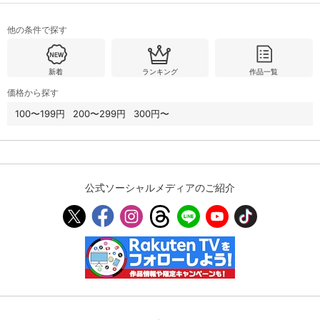
他の条件で探す
購入明細
４ヵ月分の購入明細の確認が可能です。
新着
ランキング
作品一覧
現在獲得済みのお得なクーポンを確認でき
価格から探す
Myクーポン
ます。
100〜199円
200〜299円
300円〜
レンタル、購入、定額見放題の購入履歴の
購入履歴
確認が可能です。こちらから視聴いただく
と便利です。
お気に入りに登録した作品を確認できま
公式ソーシャルメディアのご紹介
お気に入り
す。お気に入りに追加した作品の削除も可
能です。
サイト内の閲覧履歴を確認できます。履歴
閲覧履歴
の削除も可能です。
サイト内で表示される作品の表示制限が可
視聴年齢制限
能です。5段階の年齢区分から選択できま
す。