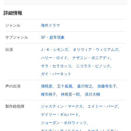
詳細情報
海外ドラマ
ジャンル
SF・超常現象
サブジャンル
J・K・シモンズ
オリヴィア・ウィリアムズ
出演
ハリー・ロイド
ナザニン・ボニアディ
サラ・セラヨッコ
ニコラス・ピノック
ガイ・バーネット
壤晴彦
五十嵐麗
森川智之
加藤有生子
声の出演
種市桃子
神尾晋一郎
浪川大輔
ジャスティン・マークス
エイミー・バーグ
製作総指揮
ゲイリー・ギルバート
ジョーダン・ホロウィッツ
モルテン・ティルドゥム
キース・レドモン