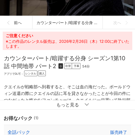
前へ
カウンターパート/暗躍する分身 シーズン1
次へ
ご注意ください
※この作品のレンタル販売は、2026年2月26日（木）12:00に終了いた
します。
カウンターパート/暗躍する分身 シーズン1
第10
話 中間地帯 パート2
54分
吹替
字幕
G
レンタル
購入
アプリでDL可：
クエイルが戦略部へ到着すると、そこは血の海だった。ボールドウ
ィン送還の際にクエイルの話に耳を貸さなかったことが今回の件に
つながったと悔やむファンチャーは、クエイルに一目置いて執行部
との会議に同席を望む。その頃、ハワードは元の世界に戻るべくポ
ープに渡航の手助けを頼んでいた。そして国外へと姿を消すつもり
お得なパック
(1)
でいた別ハワードは、あることをきっかけにエミリーのいる病院へ
戻る。
全話パック
販売終了