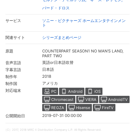
バード・ドロス
ソニー・ピクチャーズ ホームエンタテインメン
サービス
ト
シリーズまとめページ
関連サイト
COUNTERPART SEASON1 NO MAN’S LAND,
原題
PART TWO
英語or日本語吹替
音声言語
日本語
字幕言語
2018
制作年
アメリカ
制作国
会員設定
会員情報
閉じる
対応端末
PC
Android
iOS
Chromecast
VIERA
AndroidTV
REGZA
Hisense
FireTV
基本情報、本人連絡先、パスワード 、クレ
会員情報変更
ジットカード情報の変更が可能です。
2019-07-31 00:00:00
公開開始日
（C）2017, 2018 MRC II Distribution Company L.P. All Rights Reserved.
決済方法変更
決済方法の変更が可能です。