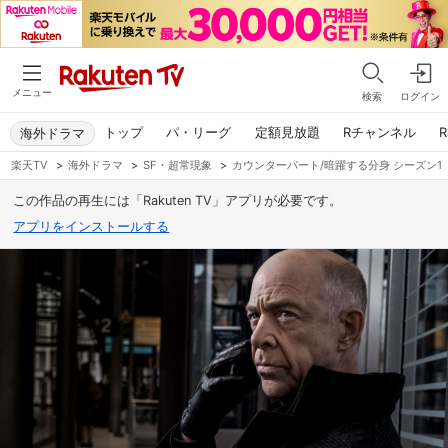
メニュー
検索
ログイン
トップ
パ・リーグ
定額見放題
Rチャンネル
R
海外ドラマ
楽天TV
>
海外ドラマ
>
SF・超常現象
>
カウンターパート/暗躍する分身 シーズン1
この作品の再生には「Rakuten TV」アプリが必要です。
アプリをインストールする