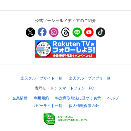
購入明細
４ヵ月分の購入明細の確認が可能です。
公式ソーシャルメディアのご紹介
現在獲得済みのお得なクーポンを確認でき
Myクーポン
ます。
レンタル、購入、定額見放題の購入履歴の
購入履歴
確認が可能です。こちらから視聴いただく
と便利です。
お気に入りに登録した作品を確認できま
楽天グループサイト一覧
楽天グループアプリ一覧
お気に入り
す。お気に入りに追加した作品の削除も可
能です。
表示モード：
スマートフォン
PC
企業情報
利用規約
特定商取引法に基づく表示
ヘルプ
サイト内の閲覧履歴を確認できます。履歴
閲覧履歴
の削除も可能です。
コピーライト一覧
個人情報保護方針
サイト内で表示される作品の表示制限が可
視聴年齢制限
能です。5段階の年齢区分から選択できま
す。