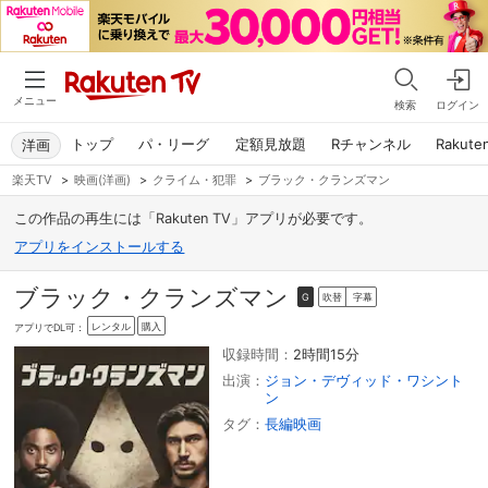
メニュー
検索
ログイン
トップ
パ・リーグ
定額見放題
Rチャンネル
Rakute
洋画
楽天TV
>
映画(洋画)
>
クライム・犯罪
>
ブラック・クランズマン
この作品の再生には「Rakuten TV」アプリが必要です。
アプリをインストールする
ブラック・クランズマン
吹替
字幕
G
レンタル
購入
アプリでDL可：
収録時間：
2時間15分
出演：
ジョン・デヴィッド・ワシント
ン
タグ：
長編映画