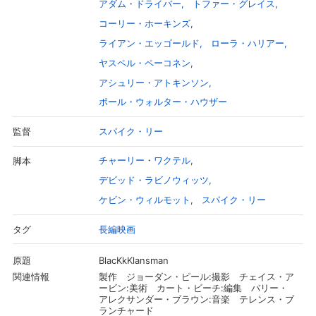
アダム・ドライバー
トファー・グレイス
コーリー・ホーキンズ
ライアン・エッゴールド
ローラ・ハリアー
ヤスペル・ペーコネン
アシュリー・アトキンソン
ポール・ウォルター・ハウザー
スパイク・リー
監督
チャーリー・ワクテル
脚本
デビッド・ラビノウィッツ
ケビン・ウィルモット
スパイク・リー
長編映画
タグ
BlacKkKlansman
原題
製作 ジョーダン・ピール:撮影 チェイス・ア
関連情報
ービン:美術 カート・ビーチ:編集 バリー・
アレクサンダー・ブラウン:音楽 テレンス・ブ
ランチャード