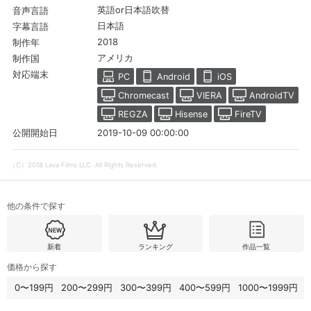
英語or日本語吹替
音声言語
日本語
字幕言語
2018
制作年
アメリカ
制作国
対応端末
PC
Android
iOS
Chromecast
VIERA
AndroidTV
REGZA
Hisense
FireTV
2019-10-09 00:00:00
公開開始日
（C）2018 Lava Films LLC. All Rights Reserved.
会員設定
会員情報
閉じる
他の条件で探す
新着
ランキング
作品一覧
基本情報、本人連絡先、パスワード 、クレ
会員情報変更
ジットカード情報の変更が可能です。
価格から探す
0〜199円
200〜299円
300〜399円
400〜599円
1000〜1999円
決済方法変更
決済方法の変更が可能です。