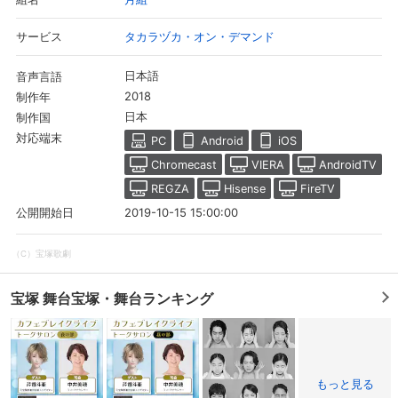
タカラヅカ・オン・デマンド
サービス
日本語
音声言語
2018
制作年
日本
制作国
対応端末
PC
Android
iOS
Chromecast
VIERA
AndroidTV
REGZA
Hisense
FireTV
2019-10-15 15:00:00
公開開始日
（C）宝塚歌劇
宝塚 舞台宝塚・舞台ランキング
もっと見る