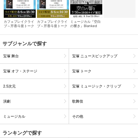
カフェブレイクライ
カフェブレイクライ
ミュージカル『空白
ブ～芹香斗亜トーク
ブ～芹香斗亜トーク
の響き』Blanked
サロン～ 夜の部
サロン～ 昼の部
Sound
サブジャンルで探す
宝塚 舞台
宝塚 ニュースピックアップ
宝塚 オフ・ステージ
宝塚 トーク
2.5次元
宝塚 ミュージック・クリップ
会員設定
会員情報
閉じる
演劇
歌舞伎
基本情報、本人連絡先、パスワード 、クレ
会員情報変更
ジットカード情報の変更が可能です。
ミュージカル
その他
ランキングで探す
決済方法変更
決済方法の変更が可能です。