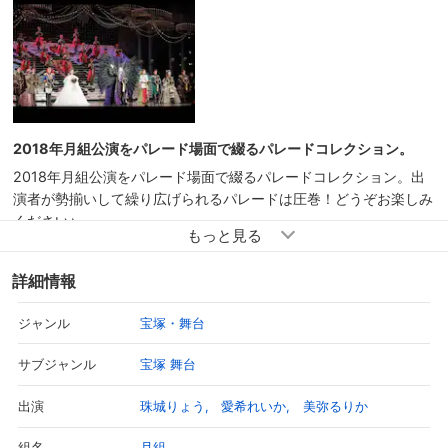
2018年月組公演をパレード場面で綴るパレードコレクション。
2018年月組公演をパレード場面で綴るパレードコレクション。出
演者が勢揃いして繰り広げられるパレードは圧巻！どうぞお楽しみ
ください♪
Book and Lyrics by Michael Kunze Music by Sylvester Levay
Original production: Vereinigte Bühnen Wien GmbH Worldwide
詳細情報
Stage Rights: VBW International GmbH Linke Wienzeile 6,
1060 Vienna, Austria international@vbw.at www.vbw-
宝塚・舞台
ジャンル
international.at
宝塚 舞台
サブジャンル
珠城りょう
愛希れいか
美弥るりか
出演
月組
組名