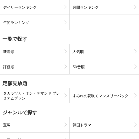
デイリーランキング
月間ランキング
購入明細
４ヵ月分の購入明細の確認が可能です。
年間ランキング
一覧で探す
現在獲得済みのお得なクーポンを確認でき
Myクーポン
ます。
新着順
人気順
レンタル、購入、定額見放題の購入履歴の
購入履歴
確認が可能です。こちらから視聴いただく
評価順
50音順
と便利です。
お気に入りに登録した作品を確認できま
定額見放題
お気に入り
す。お気に入りに追加した作品の削除も可
能です。
タカラヅカ・オン・デマンド プレ
すみれの花咲くマンスリーパック
ミアムプラン
サイト内の閲覧履歴を確認できます。履歴
閲覧履歴
の削除も可能です。
ジャンルで探す
サイト内で表示される作品の表示制限が可
宝塚
韓国ドラマ
視聴年齢制限
能です。5段階の年齢区分から選択できま
す。