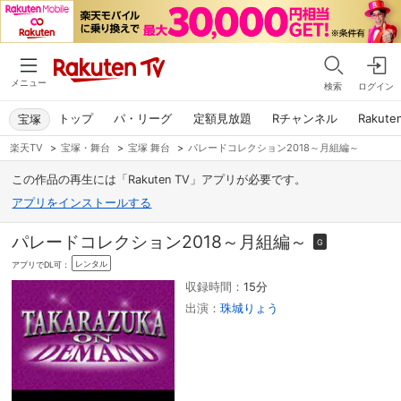
メニュー
検索
ログイン
トップ
パ・リーグ
定額見放題
Rチャンネル
Rakute
宝塚
楽天TV
>
宝塚・舞台
>
宝塚 舞台
>
パレードコレクション2018～月組編～
この作品の再生には「Rakuten TV」アプリが必要です。
アプリをインストールする
パレードコレクション2018～月組編～
G
レンタル
アプリでDL可：
収録時間：
15分
出演：
珠城りょう