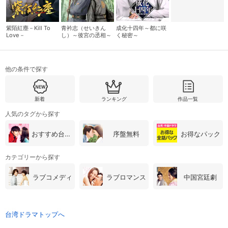
紫陌紅塵－Kill To
青衿志（せいきん
成化十四年～都に咲
購入明細
４ヵ月分の購入明細の確認が可能です。
Love－
し）～後宮の丞相～
く秘密～
現在獲得済みのお得なクーポンを確認でき
Myクーポン
他の条件で探す
ます。
レンタル、購入、定額見放題の購入履歴の
新着
ランキング
作品一覧
購入履歴
確認が可能です。こちらから視聴いただく
と便利です。
人気のタグから探す
お気に入りに登録した作品を確認できま
おすすめ台湾・中国ドラマ
序盤無料
お得なパック
お気に入り
す。お気に入りに追加した作品の削除も可
能です。
カテゴリーから探す
サイト内の閲覧履歴を確認できます。履歴
閲覧履歴
ラブコメディ
ラブロマンス
中国宮廷劇
の削除も可能です。
サイト内で表示される作品の表示制限が可
視聴年齢制限
能です。5段階の年齢区分から選択できま
台湾ドラマトップへ
す。