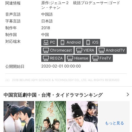
原作:ジェユー２ 統括プロデューサー:ゴード
関連情報
ン・チャン
中国語
音声言語
日本語
字幕言語
2018
制作年
中国
制作国
対応端末
PC
Android
iOS
Chromecast
VIERA
AndroidTV
REGZA
Hisense
FireTV
2020-02-01 00:00:00
公開開始日
（c） 2018 BEIJING IQIYI SCIENCE & TECHNOLOGY CO., LTD. ALL RIGHTS RESERVED
会員設定
会員情報
閉じる
中国宮廷劇中国・台湾・タイドラマランキング
基本情報、本人連絡先、パスワード 、クレ
会員情報変更
ジットカード情報の変更が可能です。
もっと見る
決済方法変更
決済方法の変更が可能です。