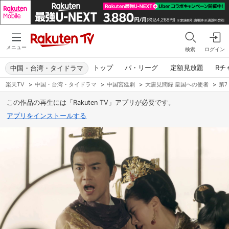
メニュー
検索
ログイン
トップ
パ・リーグ
定額見放題
Rチ
中国・台湾・タイドラマ
楽天TV
>
中国・台湾・タイドラマ
>
中国宮廷劇
>
大唐見聞録 皇国への使者
>
第7
この作品の再生には「Rakuten TV」アプリが必要です。
アプリをインストールする