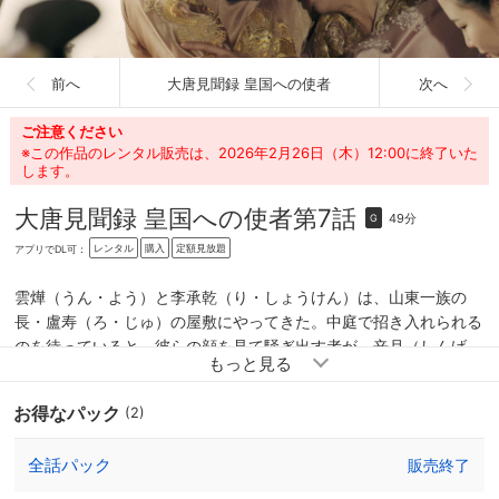
前へ
大唐見聞録 皇国への使者
次へ
ご注意ください
※この作品のレンタル販売は、2026年2月26日（木）12:00に終了いた
します。
大唐見聞録 皇国への使者
第7話
49分
G
レンタル
購入
定額見放題
アプリでDL可：
雲燁（うん・よう）と李承乾（り・しょうけん）は、山東一族の
長・盧寿（ろ・じゅ）の屋敷にやってきた。中庭で招き入れられる
のを待っていると、彼らの顔を見て騒ぎ出す者が。辛月（しんげ
つ）の侍女・阿紫（あし）だ。ここが辛月の屋敷だったことに驚く
雲燁だったが、さらに彼を驚かせたのは盧寿――その姿かたちは、
お得なパック
(2)
王（おう）教授本人と見紛うほど瓜二つで…。
全話パック
販売終了