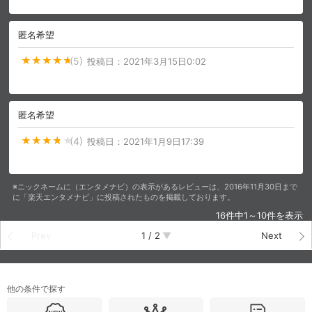
匿名希望
(5)
投稿日：
2021年3月15日0:02
匿名希望
(4)
投稿日：
2021年1月9日17:39
※ニックネームに（エンタメナビ）の表示があるレビューは、2016年11月30日まで
に「楽天エンタメナビ」に投稿されたものを掲載しております。
16件中1～10件を表示
Prev
1
/
2
Next
他の条件で探す