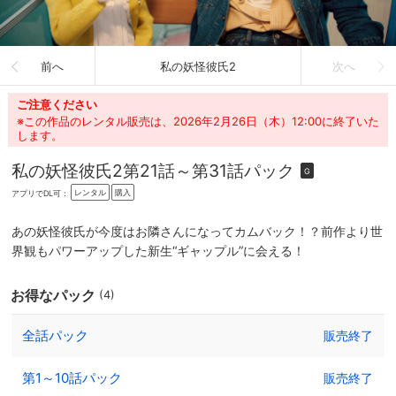
前へ
私の妖怪彼氏2
次へ
ご注意ください
※この作品のレンタル販売は、2026年2月26日（木）12:00に終了いた
します。
私の妖怪彼氏2
第21話～第31話パック
G
レンタル
購入
アプリでDL可：
あの妖怪彼氏が今度はお隣さんになってカムバック！？前作より世
界観もパワーアップした新生“ギャップル”に会える！
お得なパック
(4)
全話パック
販売終了
第1～10話パック
販売終了