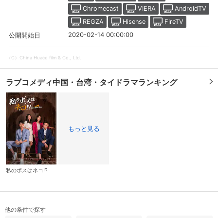
Chromecast
VIERA
AndroidTV
スマホなどでRakuten TVを視聴する際のデ
視聴デバイス一覧
REGZA
Hisense
FireTV
バイス連携の設定ができます。
2020-02-14 00:00:00
公開開始日
視聴年齢制限の変更時にパスコード入力が
パスコード設定
求められるのでお子さまがいても安心で
（C）China Huace film & Co., Ltd.
す。
ラブコメディ中国・台湾・タイドラマランキング
メルマガの配信停止、配信先のメールアド
メルマガ
レスの変更が可能です。
定額見放題コンテンツの解約はこちらから
定額見放題解約
可能です。
もっと見る
ログアウト
私のボスはネコ!?
他の条件で探す