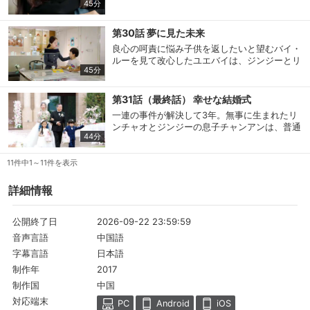
45分
方を追った彼はユエバイと対決するが、勝負に
負けて帰宅。ひどく落ちこんだリンチャオを見
たジンジーは彼を慰めようと必死になる。そん
第30話 夢に見た未来
な時、ジンジーのパパがガンになったとカミン
購入明細
４ヵ月分の購入明細の確認が可能です。
良心の呵責に悩み子供を返したいと望むバイ・
グアウト！ でも、その様子がなんだかヘン
ルーを見て改心したユエバイは、ジンジーとリ
で…。
45分
ンチャオに彼女を託す。そこで、リンチャオは
体調を崩したバイ・ルーをイーハンに預ける
現在獲得済みのお得なクーポンを確認でき
Myクーポン
が、イーハンは彼女を連れて逃亡してしまう。
ます。
第31話（最終話） 幸せな結婚式
やがて、バイ・ルーがイーハンと初めて出会っ
一連の事件が解決して3年。無事に生まれたリ
た、今は廃墟となっている病院で目を覚ます
ンチャオとジンジーの息子チャンアンは、普通
レンタル、購入、定額見放題の購入履歴の
と…。
44分
の子供より速くすくすくと成長していた。だ
購入履歴
確認が可能です。こちらから視聴いただく
が、ジンジーはいまだに何かと理由をつけては
と便利です。
結婚を引き延ばし、来月予定の挙式も映画の撮
11件中1～11件を表示
影を優先すると言いだしリンチャオを困らせ
お気に入りに登録した作品を確認できま
る。そんな中、チャンアンが行方不明になる騒
詳細情報
お気に入り
す。お気に入りに追加した作品の削除も可
ぎが起きて…!?
能です。
2026-09-22 23:59:59
公開終了日
サイト内の閲覧履歴を確認できます。履歴
中国語
音声言語
閲覧履歴
の削除も可能です。
日本語
字幕言語
2017
制作年
サイト内で表示される作品の表示制限が可
中国
制作国
視聴年齢制限
能です。5段階の年齢区分から選択できま
す。
対応端末
PC
Android
iOS