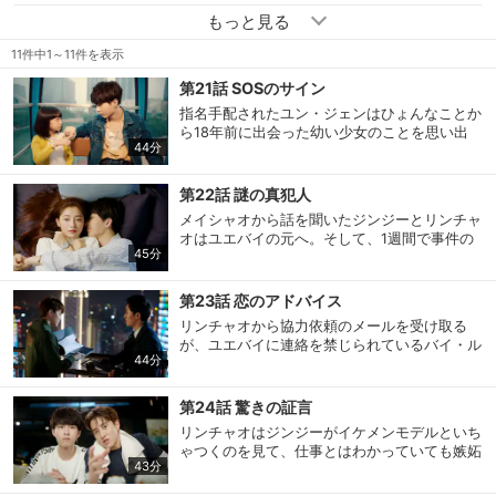
第11話～第20話パック
販売終了
11件中1～11件を表示
第21話～第31話パック
販売終了
第21話 SOSのサイン
指名手配されたユン・ジェンはひょんなことか
ら18年前に出会った幼い少女のことを思い出
44分
す。それがメイシャオだと気づいた彼は危険を
冒して彼女に会いに行こうとするが、ユエバイ
たちに捕まり休眠させられることに。そこで彼
第22話 謎の真犯人
らに頼みこんでメイシャオにお別れの電話をし
メイシャオから話を聞いたジンジーとリンチャ
た彼は、彼女だけにわかるSOSのサインを伝え
オはユエバイの元へ。そして、1週間で事件の
て…。
45分
真犯人を見つけることを約束してユン・ジェン
を連れ帰る。その後、2人はリー刑事にこれま
で隠していたことも正直に打ち明け、一緒に真
第23話 恋のアドバイス
犯人を追い始める。一方、ユン・ジェンは命の
リンチャオから協力依頼のメールを受け取る
恩人であるメイシャオにすっかりメロメロにな
が、ユエバイに連絡を禁じられているバイ・ル
って…。
44分
ーはどうしたらいいか悩み中。一方、ジンジー
はメイシャオに妖怪との恋をアドバイス。本当
の愛に気づかせるためユン・ジェンにはわざと
第24話 驚きの証言
冷たくするようにと言う。その頃、リンチャオ
リンチャオはジンジーがイケメンモデルといち
はフィアンセから夫に昇格したいと考えていた
ゃつくのを見て、仕事とはわかっていても嫉妬
が…。
43分
心がバクハツ！ メイシャオに冷たくされて混
乱するユン・ジェンと一緒に浴びるほど酒を飲