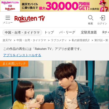
メニュー
検索
ログイン
トップ
パ・リーグ
定額見放題
Rチ
中国・台湾・タイドラマ
楽天TV
>
中国・台湾・タイドラマ
>
ラブコメディ
>
私の妖怪彼氏2
>
第21話～第
この作品の再生には「Rakuten TV」アプリが必要です。
アプリをインストールする