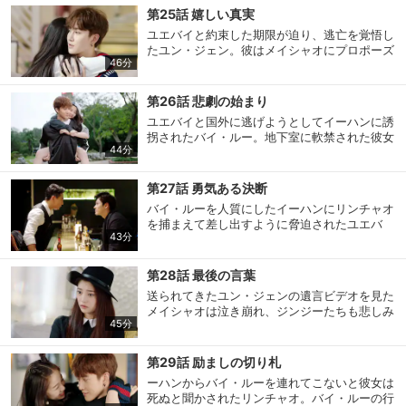
む。そんな中、バイ・ルーの協力のおかげで捜
第25話 嬉しい真実
査は進展するが、ホン・シーグアンの元秘書は
ユエバイと約束した期限が迫り、逃亡を覚悟し
「犯人の名はシュエ・リンチャオ」と録音を残
たユン・ジェン。彼はメイシャオにプロポーズ
していて…。
46分
するためドンドンの協力を得て指輪を買いに行
き、その帰りに路上でお腹の大きいバイ・ルー
を目撃する。それを聞いたリンチャオとジンジ
第26話 悲劇の始まり
ーは自分たちの子供が生きているとわかって大
ユエバイと国外に逃げようとしてイーハンに誘
喜び。急いでユエバイとバイ・ルーを追いかけ
拐されたバイ・ルー。地下室に軟禁された彼女
るが…。
44分
は彼が連続殺人事件の犯人であることを知る。
実はイーハンが妖怪に突然変異したのには悲し
い過去があった。清の時代、イーハンは医師を
第27話 勇気ある決断
目指していたドンファンという名の青年だっ
バイ・ルーを人質にしたイーハンにリンチャオ
た。だが、親子で仕えていた富豪のドラ息子に
を捕まえて差し出すように脅迫されたユエバ
逆恨みされ…。
43分
イ。彼はリンチャオの代わりにユン・ジェンを
こっそり呼び出して2人だけで会う。一方、ユ
会員設定
会員情報
閉じる
ン・ジェンが姿を消したことに慌てるリンチャ
第28話 最後の言葉
オとジンジーは、ユエバイから送られてきた位
送られてきたユン・ジェンの遺言ビデオを見た
置情報を頼りに冷凍トラックを追うが、途中で
メイシャオは泣き崩れ、ジンジーたちも悲しみ
見失い…。
45分
基本情報、本人連絡先、パスワード 、クレ
に暮れる。一方その頃、脱獄させたリー教授に
会員情報変更
ジットカード情報の変更が可能です。
骨髄移植手術をさせたイーハンは拒絶反応に苦
しんでいた。また、イーハンを騙してバイ・ル
第29話 励ましの切り札
ーを取り戻したユエバイは、リンチャオとジン
ーハンからバイ・ルーを連れてこないと彼女は
ジーに子供を返すつもりはなく再び海外逃亡を
決済方法変更
決済方法の変更が可能です。
死ぬと聞かされたリンチャオ。バイ・ルーの行
図り…。