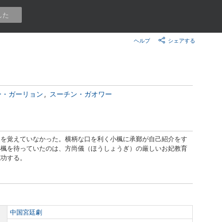
楽天チケット
した
エンタメニュース
推し楽
ヘルプ
シェアする
ー・ガーリョン
スーチン・ガオワー
とを覚えていなかった。横柄な口を利く小楓に承鄞が自己紹介をす
小楓を待っていたのは、方尚儀（ほうしょうぎ）の厳しいお妃教育
成功する。
中国宮廷劇