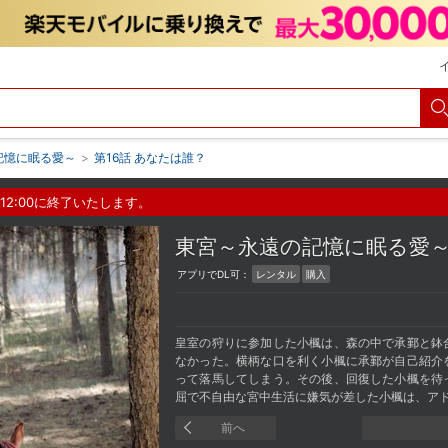
記憶に眠る愛～
>
第16話 あなたは誰？
12:00に終了いたします。
東宮～永遠の記憶に眠る
アプリでDL可：
レンタル
購入
皇室の狩りに参加した小楓は、森の中で承鄞と鉢
なかった。横柄な口を利く小楓に承鄞が自己紹介
って落馬してしまう。その後、回復した小楓を待
屈で不自由な宮中生活に嫌気が差した小楓は、ア
前へ