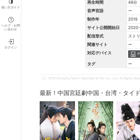
再生時間
49分
使い方ガイド
音声言語
ー
制作年
2019
ヘルプ・お問
サイト公開開始日
2020-
い合わせ
配信形式
スト
関連サイト
ー
ログイン
対応デバイス
P
タグ
ー
（C）2019 ZheJiang Talent Television & Film Co., Ltd. All Rights Re
最新！中国宮廷劇中国・台湾・タイ