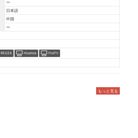
ー
日本語
中国
ー
REGZA
Hisense
FireTV
もっと見る