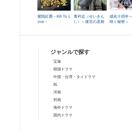
紫陌紅塵－Kill To L
青衿志（せいきん
成化十四年
ove－
し）～後宮の丞相
咲く秘密～
～
ジャンルで探す
宝塚
韓国ドラマ
中国・台湾・タイドラマ
BL
洋画
邦画
海外ドラマ
国内ドラマ