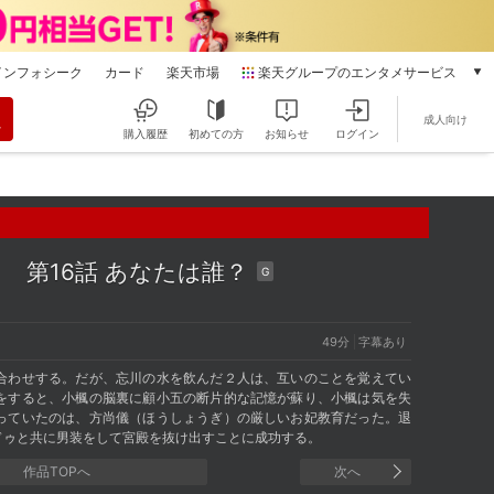
インフォシーク
カード
楽天市場
楽天グループのエンタメサービス
動画配信
成人向け
楽天TV
購入履歴
初めての方
お知らせ
ログイン
本/ゲーム/CD/DVD
楽天ブックス
電子書籍
楽天Kobo
雑誌読み放題
愛～
第16話 あなたは誰？
G
楽天マガジン
音楽配信
楽天ミュージック
49分
字幕あり
動画配信ガイド
合わせする。だが、忘川の水を飲んだ２人は、互いのことを覚えてい
Rakuten PLAY
をすると、小楓の脳裏に顧小五の断片的な記憶が蘇り、小楓は気を失
っていたのは、方尚儀（ほうしょうぎ）の厳しいお妃教育だった。退
無料テレビ
ドゥと共に男装をして宮殿を抜け出すことに成功する。
Rチャンネル
作品TOPへ
次へ
チケット