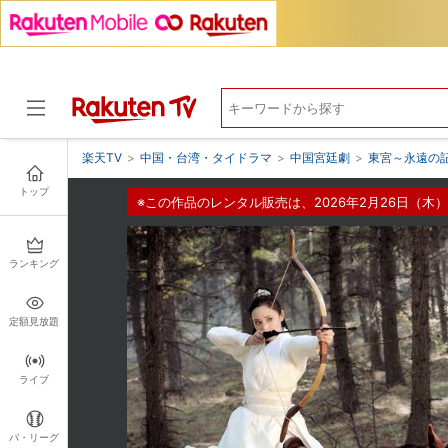
楽天TV
>
中国・台湾・タイドラマ
>
中国宮廷劇
>
東宮～永遠の
トップ
※この作品のレンタル販売は、2026年2月26日（木）
ドラマ
ランキング
定額見放題
ライブ
パ・リーグ