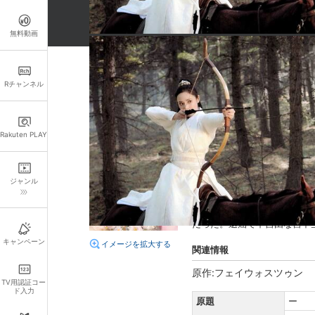
無料動画
詳細情報
Rチャンネル
キャスト・スタッフ
出演：
チェン・シンシュー
Rakuten PLAY
監督：
リー・ムーゴー
あらすじ
ジャンル
皇室の狩りに参加した小楓は
ると、小楓の脳裏に顧小五の
だった。退屈で不自由な宮中
キャンペーン
イメージを拡大する
関連情報
原作:フェイウォスツゥン
TV用認証コー
ド入力
原題
ー