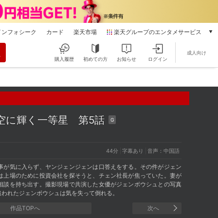
インフォシーク
カード
楽天市場
楽天グループのエンタメサービス
動画配信
成人向け
楽天TV
購入履歴
初めての方
お知らせ
ログイン
本/ゲーム/CD/DVD
楽天ブックス
電子書籍
楽天Kobo
雑誌読み放題
夜空に輝く一等星
第5話
G
楽天マガジン
音楽配信
楽天ミュージック
44分
字幕あり
音声：中国語
動画配信ガイド
事が気に入らず、ヤンジェンジェンは口答えをする。その件がジェン
Rakuten PLAY
は上場のために投資会社を探そうと、チェン社長が焦っていた。妻が
相談を持ち出す。撮影現場で共演した女優がジェンボウシュとの写真
無料テレビ
追われたジェンボウシュは気を失って倒れる。
Rチャンネル
作品TOPへ
次へ
チケット