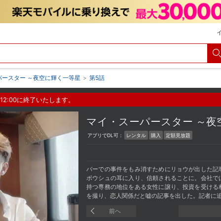
パースター ～夜空に輝く一等星
>
第5話
12:00に終了いたします。
マイ・スーパースター ～
アプリでDL可：
レンタル
購入
定額見放題
バーでの事件をもみ消すためにリョウが出した記
ボウシュの耳に入り、信頼されることに。会社で
持つ専務の地位をある女性に譲り、投資を受ける
を撮り、恋人関係だと嘘の記事を出した。記者に
前へ