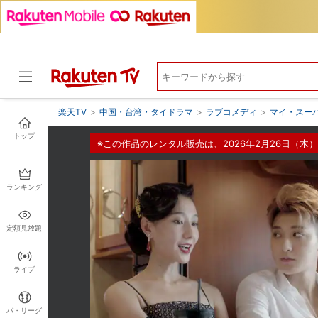
楽天TV
>
中国・台湾・タイドラマ
>
ラブコメディ
>
マイ・スー
トップ
※この作品のレンタル販売は、2026年2月26日（木）
ドラマ
ランキング
定額見放題
ライブ
パ・リーグ