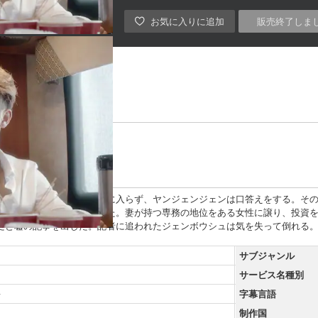
販売終了しま
ウー・チェン
にリョウが出した記事が気に入らず、ヤンジェンジェンは口答えをする。そ
と、チェン社長が焦っていた。妻が持つ専務の地位をある女性に譲り、投資
だと嘘の記事を出した。記者に追われたジェンボウシュは気を失って倒れる
サブジャンル
サービス名種別
語
字幕言語
制作国