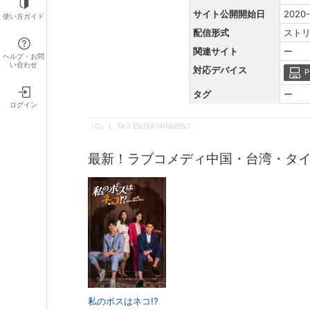
サイト公開開始日
2020-
使い方ガイド
配信形式
スト
関連サイト
ー
ヘルプ・お問
い合わせ
対応デバイス
P
タグ
ー
ログイン
（C） L. TAO ENTERTAINMENT
最新！ラブコメディ中国・台湾・タ
私のボスはネコ!?