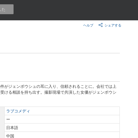
楽天チケット
した
エンタメニュース
推し楽
ヘルプ
シェアする
の件がジェンボウシュの耳に入り、信頼されることに。会社では上
を受ける相談を持ち出す。撮影現場で共演した女優がジェンボウシ
。
ラブコメディ
ー
日本語
中国