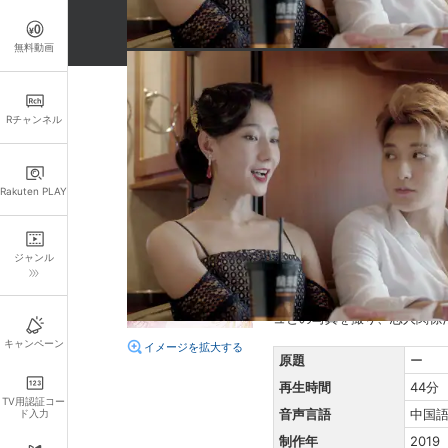
無料動画
詳細情報
Rチャンネル
キャスト・スタッフ
出演：
ファン・ズータオ
Rakuten PLAY
監督：
リウ・イーズ
あらすじ
ジャンル
バーでの事件をもみ消すため
場のために投資会社を探そう
ュとの写真を撮り、恋人関係
キャンペーン
イメージを拡大する
原題
ー
再生時間
44分
TV用認証コー
音声言語
中国
ド入力
制作年
2019