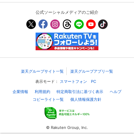
公式ソーシャルメディアのご紹介
購入明細
４ヵ月分の購入明細の確認が可能です。
現在獲得済みのお得なクーポンを確認でき
Myクーポン
ます。
レンタル、購入、定額見放題の購入履歴の
購入履歴
確認が可能です。こちらから視聴いただく
と便利です。
楽天グループサイト一覧
楽天グループアプリ一覧
お気に入りに登録した作品を確認できま
表示モード：
スマートフォン
PC
お気に入り
す。お気に入りに追加した作品の削除も可
能です。
企業情報
利用規約
特定商取引法に基づく表示
ヘルプ
コピーライト一覧
個人情報保護方針
サイト内の閲覧履歴を確認できます。履歴
閲覧履歴
の削除も可能です。
サイト内で表示される作品の表示制限が可
視聴年齢制限
能です。5段階の年齢区分から選択できま
© Rakuten Group, Inc.
す。