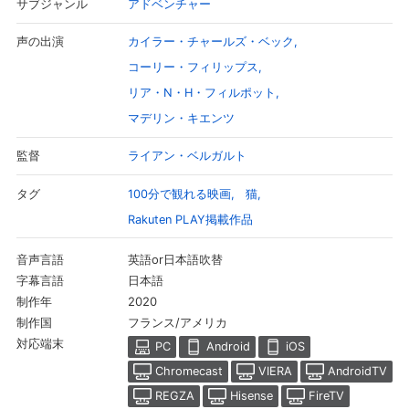
アドベンチャー
サブジャンル
つぼう寸前…。3人と1ぴきは、きょうりょくしてリリスをたおし魔
法の王国を救う冒険に旅立つ！
カイラー・チャールズ・ベック
声の出演
コーリー・フィリップス
リア・N・H・フィルポット
マデリン・キエンツ
ライアン・ベルガルト
監督
100分で観れる映画
猫
タグ
Rakuten PLAY掲載作品
英語or日本語吹替
音声言語
日本語
字幕言語
2020
制作年
フランス/アメリカ
制作国
対応端末
PC
Android
iOS
Chromecast
VIERA
AndroidTV
REGZA
Hisense
FireTV