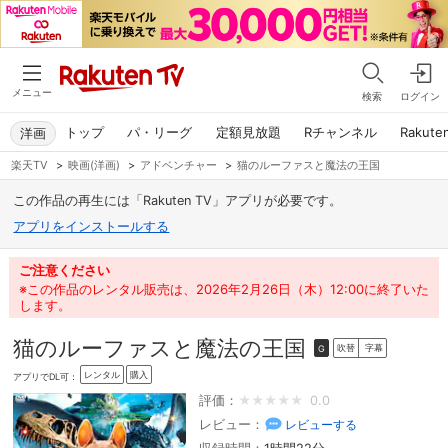
メニュー
検索
ログイン
トップ
パ・リーグ
定額見放題
Rチャンネル
Rakute
洋画
楽天TV
>
映画(洋画)
>
アドベンチャー
>
猫のルーファスと魔法の王国
この作品の再生には「Rakuten TV」アプリが必要です。
アプリをインストールする
ご注意ください
※この作品のレンタル販売は、2026年2月26日（木）12:00に終了いた
します。
猫のルーファスと魔法の王国
吹替
字幕
G
レンタル
購入
アプリでDL可：
評価：
0.0
レビュー：
レビューする