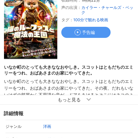
収録時間：
1時間22分
予告編
声の出演：
カイラー・チャールズ・ベッ
ク
タグ：
100分で観れる映画
予告編
いなか町のとっても大きななおやしき。スコットはともだちのエミ
リーをつれ、おばあさまのお家にやってきた。
いなか町のとっても大きななおやしき。スコットはともだちのエミ
リーをつれ、おばあさまのお家にやってきた。その夜、だれもいな
いはずの部屋から不思議な音が。ドアをあけるとそこにはネコのよ
うなふしぎな生きものルーファスが！ルーファスは、魔法使いのあ
いぼうアボットとはぐれていまったという。2人と1ぴきはお守り
詳細情報
のペンダントのナゾをとき、魔法のドアからアボットを助け出す。
しかし、アボットは、悪い魔法使いのリリスによってほとんどきお
洋画
ジャンル
くがなくなっていた。取り戻すには、呪文の本と、4つの魔法のア
イテムがいるという。しかも、アボットをうしなった魔法の国はめ