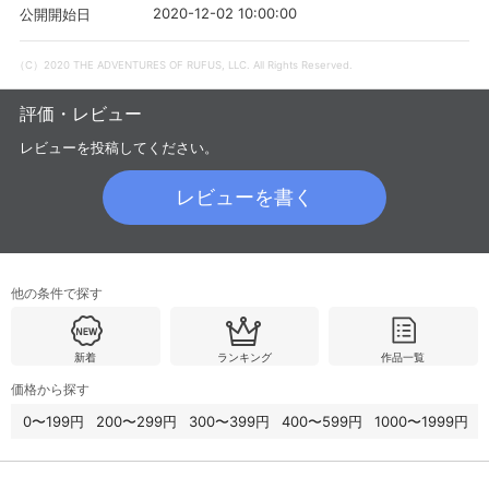
2020-12-02 10:00:00
公開開始日
（C）2020 THE ADVENTURES OF RUFUS, LLC. All Rights Reserved.
評価・レビュー
レビューを投稿してください。
レビューを書く
他の条件で探す
会員設定
会員情報
閉じる
新着
ランキング
作品一覧
価格から探す
基本情報、本人連絡先、パスワード 、クレ
会員情報変更
ジットカード情報の変更が可能です。
0〜199円
200〜299円
300〜399円
400〜599円
1000〜1999円
決済方法変更
決済方法の変更が可能です。