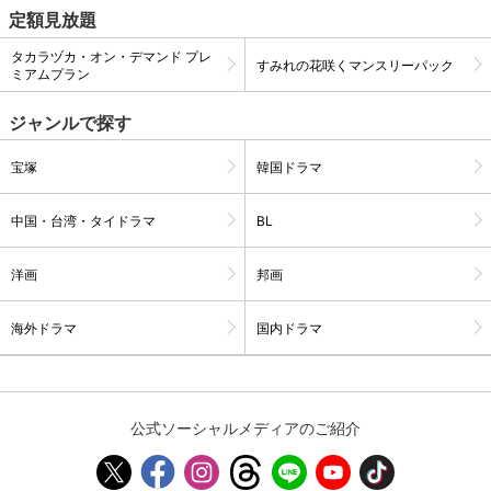
定額見放題
タカラヅカ・オン・デマンド プレ
すみれの花咲くマンスリーパック
購入明細
４ヵ月分の購入明細の確認が可能です。
ミアムプラン
ジャンルで探す
現在獲得済みのお得なクーポンを確認でき
Myクーポン
ます。
宝塚
韓国ドラマ
レンタル、購入、定額見放題の購入履歴の
中国・台湾・タイドラマ
BL
購入履歴
確認が可能です。こちらから視聴いただく
と便利です。
洋画
邦画
お気に入りに登録した作品を確認できま
お気に入り
す。お気に入りに追加した作品の削除も可
能です。
海外ドラマ
国内ドラマ
サイト内の閲覧履歴を確認できます。履歴
閲覧履歴
の削除も可能です。
公式ソーシャルメディアのご紹介
サイト内で表示される作品の表示制限が可
視聴年齢制限
能です。5段階の年齢区分から選択できま
す。