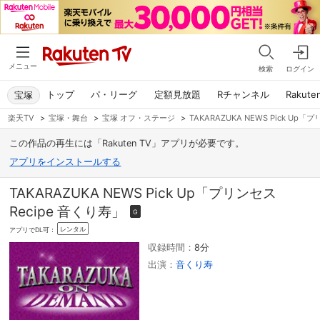
メニュー
検索
ログイン
トップ
パ・リーグ
定額見放題
Rチャンネル
Rakute
宝塚
楽天TV
>
宝塚・舞台
>
宝塚 オフ・ステージ
>
TAKARAZUKA NEWS Pick Up
この作品の再生には「Rakuten TV」アプリが必要です。
アプリをインストールする
TAKARAZUKA NEWS Pick Up「プリンセス
Recipe 音くり寿」
G
レンタル
アプリでDL可：
収録時間：
8分
出演：
音くり寿