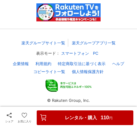
スマホなどでRakuten TVを視聴する際のデ
視聴デバイス一覧
バイス連携の設定ができます。
視聴年齢制限の変更時にパスコード入力が
パスコード設定
求められるのでお子さまがいても安心で
す。
楽天グループサイト一覧
楽天グループアプリ一覧
メルマガの配信停止、配信先のメールアド
表示モード：
スマートフォン
PC
メルマガ
レスの変更が可能です。
企業情報
利用規約
特定商取引法に基づく表示
ヘルプ
コピーライト一覧
個人情報保護方針
定額見放題コンテンツの解約はこちらから
定額見放題解約
可能です。
ログアウト
© Rakuten Group, Inc.
レンタル・購入
110
円
シェア
お気に入り