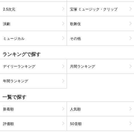
2.5次元
宝塚 ミュージック・クリップ
演劇
歌舞伎
ミュージカル
その他
ランキングで探す
デイリーランキング
月間ランキング
年間ランキング
会員設定
会員情報
閉じる
一覧で探す
基本情報、本人連絡先、パスワード 、クレ
新着順
人気順
会員情報変更
ジットカード情報の変更が可能です。
評価順
50音順
決済方法変更
決済方法の変更が可能です。