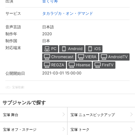
音くり寿
出演
タカラヅカ・オン・デマンド
サービス
日本語
音声言語
2020
制作年
日本
制作国
対応端末
PC
Android
iOS
Chromecast
VIERA
AndroidTV
REGZA
Hisense
FireTV
2021-03-01 15:00:00
公開開始日
（C）宝塚歌劇
サブジャンルで探す
宝塚 舞台
宝塚 ニュースピックアップ
宝塚 オフ・ステージ
宝塚 トーク